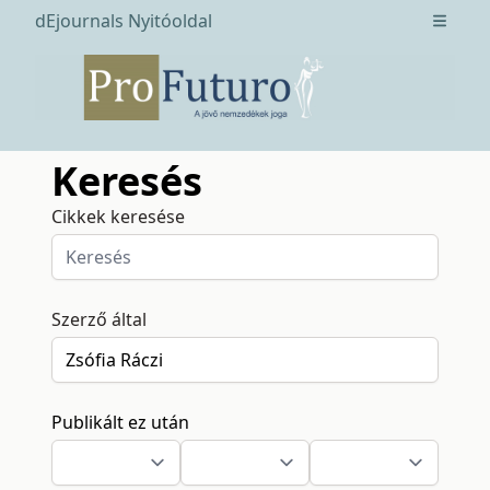
dEjournals Nyitóoldal
Open m
Keresés
Cikkek keresése
Szerző által
Publikált ez után