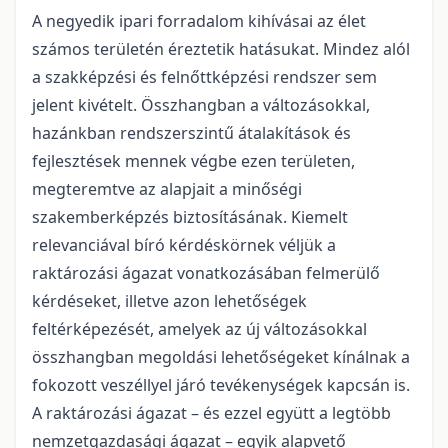
A negyedik ipari forradalom kihívásai az élet
számos területén éreztetik hatásukat. Mindez alól
a szakképzési és felnőttképzési rendszer sem
jelent kivételt. Összhangban a változásokkal,
hazánkban rendszerszintű átalakítások és
fejlesztések mennek végbe ezen területen,
megteremtve az alapjait a minőségi
szakemberképzés biztosításának. Kiemelt
relevanciával bíró kérdéskörnek véljük a
raktározási ágazat vonatkozásában felmerülő
kérdéseket, illetve azon lehetőségek
feltérképezését, amelyek az új változásokkal
összhangban megoldási lehetőségeket kínálnak a
fokozott veszéllyel járó tevékenységek kapcsán is.
A raktározási ágazat – és ezzel együtt a legtöbb
nemzetgazdasági ágazat – egyik alapvető