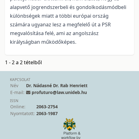
alapvető jogrendszerbeli és gondolkodásmódbeli
különbségek miatt a többi európai ország
számára ugyanaz lesz a megfelelő út a PSR
megvalósítása felé, ami az angolszász
királyságban működőképes.
1 - 2 a 2 tételből
KAPCSOLAT
Név
Dr. Nádasné Dr. Rab Henriett
E-mail:
profuturo@law.unideb.hu
ISSN
Online:
2063-2754
Nyomtatott:
2063-1987