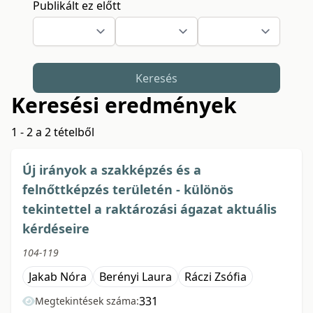
Publikált ez előtt
Keresés
Keresési eredmények
1 - 2 a 2 tételből
Új irányok a szakképzés és a
felnőttképzés területén - különös
tekintettel a raktározási ágazat aktuális
kérdéseire
104-119
Jakab Nóra
Berényi Laura
Ráczi Zsófia
331
Megtekintések száma: