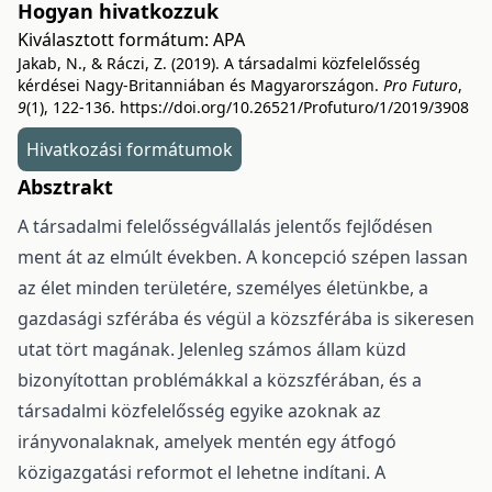
Hogyan hivatkozzuk
Kiválasztott formátum:
APA
Jakab, N., & Ráczi, Z. (2019). A társadalmi közfelelősség
kérdései Nagy-Britanniában és Magyarországon.
Pro Futuro
,
9
(1), 122-136.
https://doi.org/10.26521/Profuturo/1/2019/3908
Hivatkozási formátumok
Absztrakt
A társadalmi felelősségvállalás jelentős fejlődésen
ment át az elmúlt években. A koncepció szépen lassan
az élet minden területére, személyes életünkbe, a
gazdasági szférába és végül a közszférába is sikeresen
utat tört magának. Jelenleg számos állam küzd
bizonyítottan problémákkal a közszférában, és a
társadalmi közfelelősség egyike azoknak az
irányvonalaknak, amelyek mentén egy átfogó
közigazgatási reformot el lehetne indítani. A