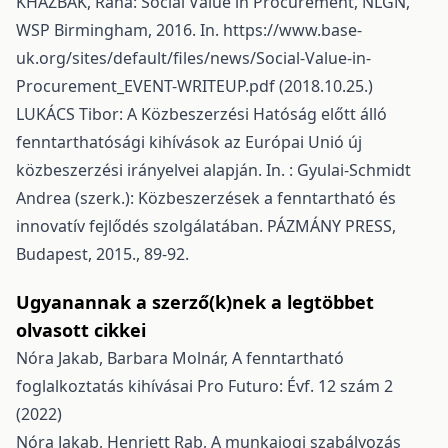
KHAZBAK, Rana: Social Value in Procurement, NLGN,
WSP Birmingham, 2016. In.
https://www.base-
uk.org/sites/default/files/news/Social-Value-in-
Procurement_EVENT-WRITEUP.pdf
(2018.10.25.)
LUKÁCS Tibor: A Közbeszerzési Hatóság előtt álló
fenntarthatósági kihívások az Európai Unió új
közbeszerzési irányelvei alapján. In. : Gyulai-Schmidt
Andrea (szerk.): Közbeszerzések a fenntartható és
innovatív fejlődés szolgálatában. PÁZMÁNY PRESS,
Budapest, 2015., 89-92.
Ugyanannak a szerző(k)nek a legtöbbet
olvasott cikkei
Nóra Jakab, Barbara Molnár,
A fenntartható
foglalkoztatás kihívásai
Pro Futuro: Évf. 12 szám 2
(2022)
Nóra Jakab, Henriett Rab,
A munkajogi szabályozás