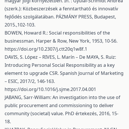
magyar jogi környezetben. In. : Gyulai-Schmidt Andrea
(szerk.): Közbeszerzések a fenntartható és innovatív
fejlődés szolgálatában. PÁZMÁNY PRESS, Budapest,
2015.,102-103.
BOWEN, Howard R.: Social responsibilities of the
businessman. Harper & Row, New York, 1953, 10-56.
https://doi.org/10.2307/j.ctt20q1w8f.1
DAVIS, S. López – RIVES, L. Marín – De MAYA, S. Ruiz:
Introducing Personal Social Responsibility as a key
element to upgrade CSR. Spanish Journal of Marketing
– ESIC, 2017/2, 146-163.
https://doi.org/10.1016/j.sjme.2017.04.001
JABANG, Sarr-William: An investigation into the use of
public procurement and commissioning to deliver
community (societal) value. PhD értekezés, 2016, 15-
18.