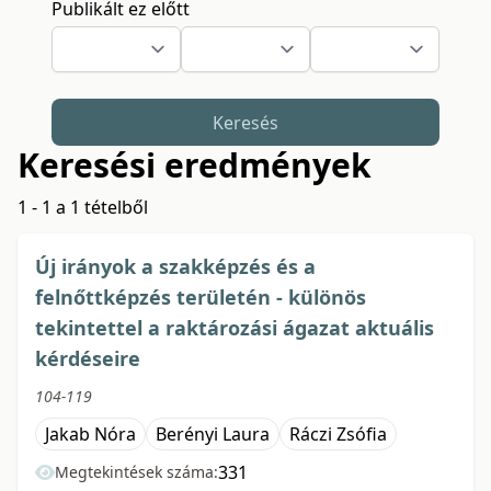
Publikált ez előtt
Keresés
Keresési eredmények
1 - 1 a 1 tételből
Új irányok a szakképzés és a
felnőttképzés területén - különös
tekintettel a raktározási ágazat aktuális
kérdéseire
104-119
Jakab Nóra
Berényi Laura
Ráczi Zsófia
331
Megtekintések száma: