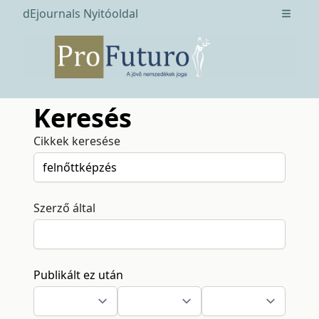
dEjournals Nyitóoldal
Open m
Keresés
Cikkek keresése
Szerző által
Publikált ez után