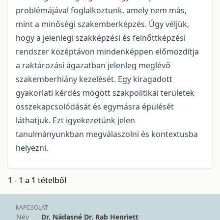
problémájával foglalkoztunk, amely nem más,
mint a minőségi szakemberképzés. Úgy véljük,
hogy a jelenlegi szakképzési és felnőttképzési
rendszer középtávon mindenképpen előmozdítja
a raktározási ágazatban jelenleg meglévő
szakemberhiány kezelését. Egy kiragadott
gyakorlati kérdés mögött szakpolitikai területek
összekapcsolódását és egymásra épülését
láthatjuk. Ezt igyekezetünk jelen
tanulmányunkban megválaszolni és kontextusba
helyezni.
1 - 1 a 1 tételből
KAPCSOLAT
Név
Dr. Nádasné Dr. Rab Henriett