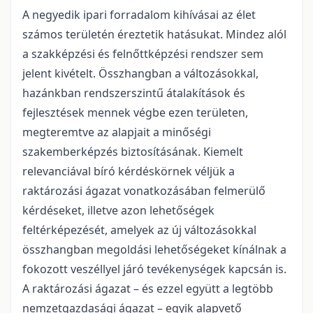
A negyedik ipari forradalom kihívásai az élet
számos területén éreztetik hatásukat. Mindez alól
a szakképzési és felnőttképzési rendszer sem
jelent kivételt. Összhangban a változásokkal,
hazánkban rendszerszintű átalakítások és
fejlesztések mennek végbe ezen területen,
megteremtve az alapjait a minőségi
szakemberképzés biztosításának. Kiemelt
relevanciával bíró kérdéskörnek véljük a
raktározási ágazat vonatkozásában felmerülő
kérdéseket, illetve azon lehetőségek
feltérképezését, amelyek az új változásokkal
összhangban megoldási lehetőségeket kínálnak a
fokozott veszéllyel járó tevékenységek kapcsán is.
A raktározási ágazat – és ezzel együtt a legtöbb
nemzetgazdasági ágazat – egyik alapvető