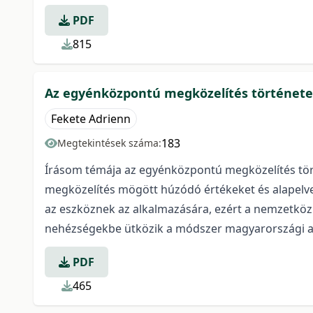
PDF
815
Az egyénközpontú megközelítés történet
Fekete Adrienn
183
Megtekintések száma:
Írásom témája az egyénközpontú megközelítés tö
megközelítés mögött húzódó értékeket és alapelve
az eszköznek az alkalmazására, ezért a nemzetközi
nehézségekbe ütközik a módszer magyarországi al
PDF
465