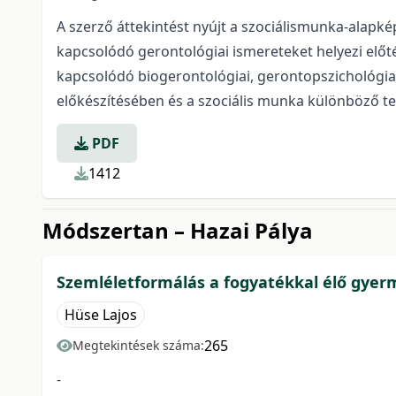
A szerző áttekintést nyújt a szociálismunka-alapké
kapcsolódó gerontológiai ismereteket helyezi előt
kapcsolódó biogerontológiai, gerontopszichológiai 
előkészítésében és a szociális munka különböző t
PDF
1412
Módszertan – Hazai Pálya
Szemléletformálás a fogyatékkal élő gyerm
Hüse Lajos
265
Megtekintések száma:
-