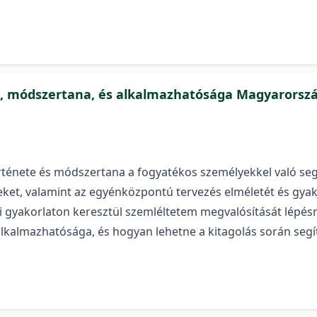
e, módszertana, és alkalmazhatósága Magyarorsz
rténete és módszertana a fogyatékos személyekkel való s
ket, valamint az egyénközpontú tervezés elméletét és gya
 gyakorlaton keresztül szemléltetem megvalósítását lépésr
kalmazhatósága, és hogyan lehetne a kitagolás során segí