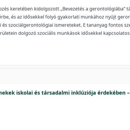
pzés keretében kidolgozott „Bevezetés a gerontológiába” tár
érbe, és az idősekkel folyó gyakorlati munkához nyújt gero
és szociálgerontológiai ismereteket. E tananyag fontos szer
erületein dolgozó szociális munkások idősekkel kapcsolato
ekek iskolai és társadalmi inklúziója érdekében –