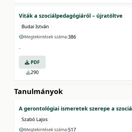
Viták a szociálpedagógiáról – újratöltve
Budai István
386
Megtekintések száma:
-
PDF
290
Tanulmányok
A gerontológiai ismeretek szerepe a szoc
Szabó Lajos
517
Megtekintések száma: