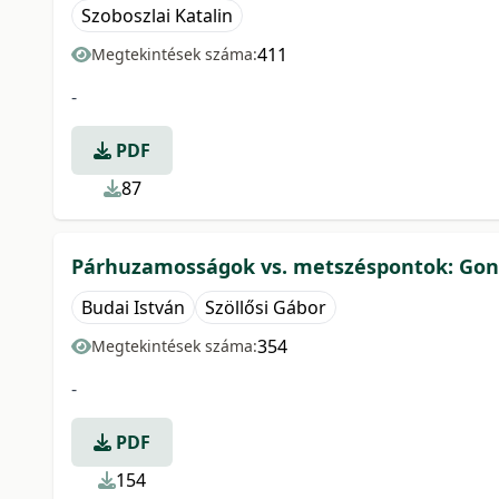
Szoboszlai Katalin
411
Megtekintések száma:
-
PDF
87
Párhuzamosságok vs. metszéspontok: Gond
Budai István
Szöllősi Gábor
354
Megtekintések száma:
-
PDF
154