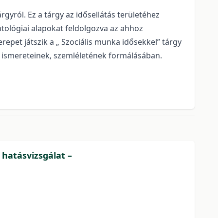
gyról. Ez a tárgy az idősellátás területéhez
ntológiai alapokat feldolgozva az ahhoz
epet játszik a „ Szociális munka idősekkel” tárgy
s ismereteinek, szemléletének formálásában.
 hatásvizsgálat –