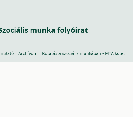
Szociális munka folyóirat
tmutató
Archívum
Kutatás a szociális munkában - MTA kötet
429edd66eb