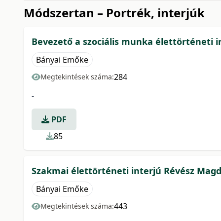
Módszertan – Portrék, interjúk
Bevezető a szociális munka élettörténeti i
Bányai Emőke
284
Megtekintések száma:
-
PDF
85
Szakmai élettörténeti interjú Révész Mag
Bányai Emőke
443
Megtekintések száma: