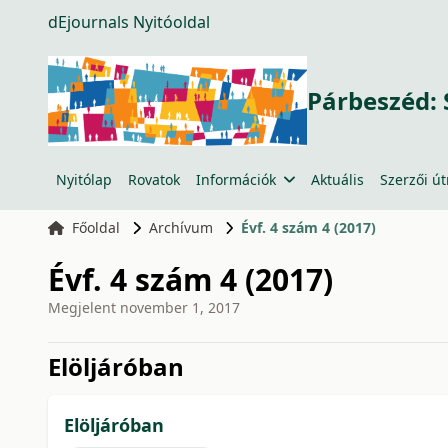
dEjournals Nyitóoldal
Párbeszéd: 
Nyitólap
Rovatok
Információk
Aktuális
Szerzői ú
Főoldal
Archívum
Évf. 4 szám 4 (2017)
Évf. 4 szám 4 (2017)
Megjelent
november 1, 2017
issue.tableOfContents6a7
Elöljáróban
Elöljáróban