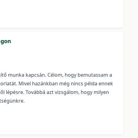
ágon
egítő munka kapcsán. Célom, hogy bemutassam a
korlatát. Mivel hazánkban még nincs példa ennek
ől lépésre. Továbbá azt vizsgálom, hogy milyen
tségünkre.