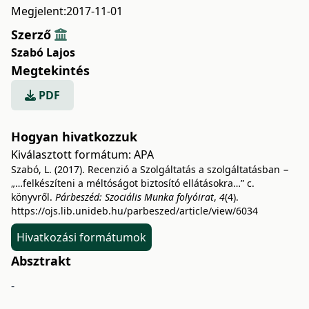
Megjelent:
2017-11-01
Szerző
Szabó Lajos
Megtekintés
PDF
Hogyan hivatkozzuk
Kiválasztott formátum:
APA
Szabó, L. (2017). Recenzió a Szolgáltatás a szolgáltatásban −
„…felkészíteni a méltóságot biztosító ellátásokra…” c.
könyvről.
Párbeszéd: Szociális Munka folyóirat
,
4
(4).
https://ojs.lib.unideb.hu/parbeszed/article/view/6034
Hivatkozási formátumok
Absztrakt
-