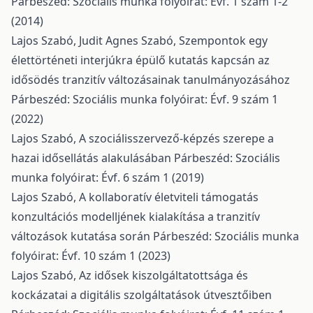
Párbeszéd: Szociális munka folyóirat: Évf. 1 szám 1-2
(2014)
Lajos Szabó, Judit Agnes Szabó,
Szempontok egy
élettörténeti interjúkra épülő kutatás kapcsán az
idősödés tranzitív változásainak tanulmányozásához
Párbeszéd: Szociális munka folyóirat: Évf. 9 szám 1
(2022)
Lajos Szabó,
A szociálisszervező-képzés szerepe a
hazai idősellátás alakulásában
Párbeszéd: Szociális
munka folyóirat: Évf. 6 szám 1 (2019)
Lajos Szabó,
A kollaboratív életviteli támogatás
konzultációs modelljének kialakítása a tranzitív
változások kutatása során
Párbeszéd: Szociális munka
folyóirat: Évf. 10 szám 1 (2023)
Lajos Szabó,
Az idősek kiszolgáltatottsága és
kockázatai a digitális szolgáltatások útvesztőiben