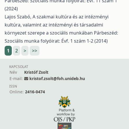
Párbeszéd: Szociális munka folyóirat: Évf. 11 szám 1
(2024)
Lajos Szabó,
A szakmai kultúra és az intézményi
kultúra, valamint az intézményi és társadalmi
környezet szerepe a szociális munkában
Párbeszéd:
Szociális munka folyóirat: Évf. 1 szám 1-2 (2014)
1
2
>
>>
KAPCSOLAT
Név
Kristóf Zsolt
E-mail:
kristof.zsolt@foh.unideb.hu
ISSN
Online:
2416-0474