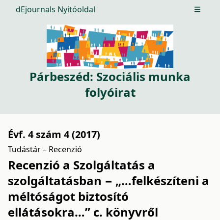
dEjournals Nyitóoldal
Open m
Párbeszéd: Szociális munka
folyóirat
Évf. 4 szám 4 (2017)
Tudástár – Recenzió
Recenzió a Szolgáltatás a
szolgáltatásban − „…felkészíteni a
méltóságot biztosító
ellátásokra…” c. könyvről