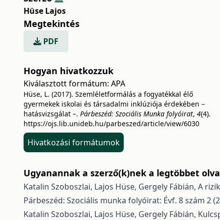
Hüse Lajos
Megtekintés
PDF
Hogyan hivatkozzuk
Kiválasztott formátum:
APA
Hüse, L. (2017). Szemléletformálás a fogyatékkal élő
gyermekek iskolai és társadalmi inklúziója érdekében –
hatásvizsgálat –.
Párbeszéd: Szociális Munka folyóirat
,
4
(4).
https://ojs.lib.unideb.hu/parbeszed/article/view/6030
Hivatkozási formátumok
Ugyanannak a szerző(k)nek a legtöbbet olvas
Katalin Szoboszlai, Lajos Hüse, Gergely Fábián,
A riz
Párbeszéd: Szociális munka folyóirat: Évf. 8 szám 2 (
Katalin Szoboszlai, Lajos Hüse, Gergely Fábián,
Kulcs