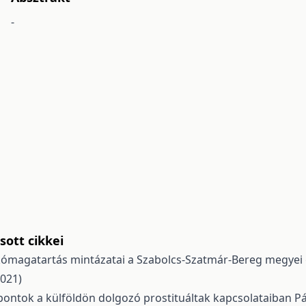
-
ott cikkei
ikómagatartás mintázatai a Szabolcs-Szatmár-Bereg megyei 
2021)
pontok a külföldön dolgozó prostituáltak kapcsolataiban
Pá