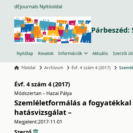
dEjournals Nyitóoldal
Párbeszéd: 
Nyitólap
Rovatok
Információk
Aktuális
Szerzői ú
Főoldal
Archívum
Évf. 4 szám 4 (2017)
Szemlé
Évf. 4 szám 4 (2017)
Módszertan – Hazai Pálya
Szemléletformálás a fogyatékkal 
hatásvizsgálat –
Megjelent:
2017-11-01
Szerző