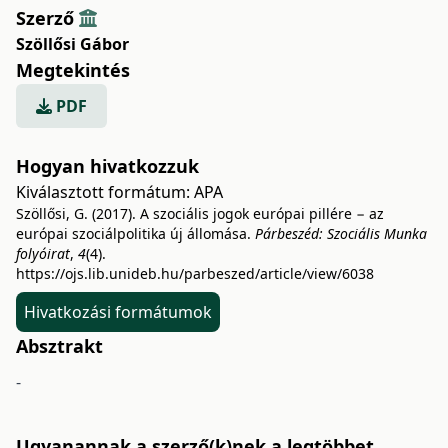
Szerző
Szöllősi Gábor
Megtekintés
PDF
Hogyan hivatkozzuk
Kiválasztott formátum:
APA
Szöllősi, G. (2017). A szociális jogok európai pillére − az
európai szociálpolitika új állomása.
Párbeszéd: Szociális Munka
folyóirat
,
4
(4).
https://ojs.lib.unideb.hu/parbeszed/article/view/6038
Hivatkozási formátumok
Absztrakt
-
Ugyanannak a szerző(k)nek a legtöbbet