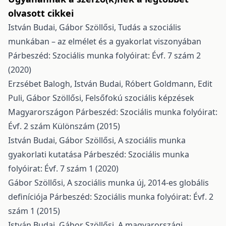
olvasott cikkei
István Budai, Gábor Szöllősi,
Tudás a szociális
munkában – az elmélet és a gyakorlat viszonyában
Párbeszéd: Szociális munka folyóirat: Évf. 7 szám 2
(2020)
Erzsébet Balogh, István Budai, Róbert Goldmann, Edit
Puli, Gábor Szöllősi,
Felsőfokú szociális képzések
Magyarországon
Párbeszéd: Szociális munka folyóirat:
Évf. 2 szám Különszám (2015)
István Budai, Gábor Szöllősi,
A szociális munka
gyakorlati kutatása
Párbeszéd: Szociális munka
folyóirat: Évf. 7 szám 1 (2020)
Gábor Szöllősi,
A szociális munka új, 2014-es globális
definíciója
Párbeszéd: Szociális munka folyóirat: Évf. 2
szám 1 (2015)
István Budai, Gábor Szöllősi,
A magyarországi