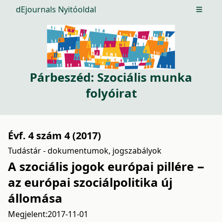
dEjournals Nyitóoldal
Open m
Párbeszéd: Szociális munka
folyóirat
Évf. 4 szám 4 (2017)
Tudástár - dokumentumok, jogszabályok
A szociális jogok európai pillére −
az európai szociálpolitika új
állomása
Megjelent:
2017-11-01