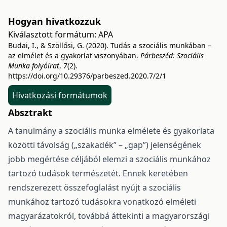
Hogyan hivatkozzuk
Kiválasztott formátum:
APA
Budai, I., & Szöllősi, G. (2020). Tudás a szociális munkában –
az elmélet és a gyakorlat viszonyában.
Párbeszéd: Szociális
Munka folyóirat
,
7
(2).
https://doi.org/10.29376/parbeszed.2020.7/2/1
Hivatkozási formátumok
Absztrakt
A tanulmány a szociális munka elmélete és gyakorlata
közötti távolság („szakadék” – „gap”) jelenségének
jobb megértése céljából elemzi a szociális munkához
tartozó tudások természetét. Ennek keretében
rendszerezett összefoglalást nyújt a szociális
munkához tartozó tudásokra vonatkozó elméleti
magyarázatokról, továbbá áttekinti a magyarországi