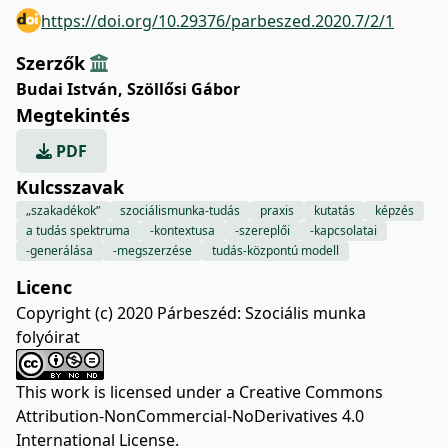
https://doi.org/10.29376/parbeszed.2020.7/2/1
Szerzők
Budai István
,
Szöllősi Gábor
Megtekintés
PDF
Kulcsszavak
„szakadékok”
szociálismunka-tudás
praxis
kutatás
képzés
a tudás spektruma
-kontextusa
-szereplői
-kapcsolatai
-generálása
-megszerzése
tudás-központú modell
Licenc
Copyright (c) 2020 Párbeszéd: Szociális munka
folyóirat
This work is licensed under a
Creative Commons
Attribution-NonCommercial-NoDerivatives 4.0
International License
.