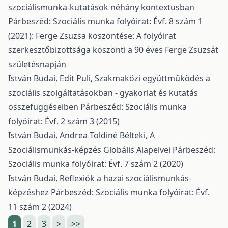
szociálismunka-kutatások néhány kontextusban
Párbeszéd: Szociális munka folyóirat: Évf. 8 szám 1
(2021): Ferge Zsuzsa köszöntése: A folyóirat
szerkesztőbizottsága köszönti a 90 éves Ferge Zsuzsát
születésnapján
István Budai, Edit Puli,
Szakmaközi együttműködés a
szociális szolgáltatásokban - gyakorlat és kutatás
összefüggéseiben
Párbeszéd: Szociális munka
folyóirat: Évf. 2 szám 3 (2015)
István Budai, Andrea Toldiné Bélteki,
A
Szociálismunkás-képzés Globális Alapelvei
Párbeszéd:
Szociális munka folyóirat: Évf. 7 szám 2 (2020)
István Budai,
Reflexiók a hazai szociálismunkás-
képzéshez
Párbeszéd: Szociális munka folyóirat: Évf.
11 szám 2 (2024)
1
2
3
>
>>