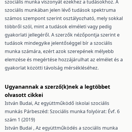
szociális munka viszonyát ezekhez a tudásokhoz. A
szociális munkában jelen lévő tudások spektruma
számos szempont szerint osztályozható, mely sokkal
többről szól, mint a tudások elméleti vagy pedig
gyakorlati jellegéről. A szerzők nézőpontja szerint e
tudások mindegyike jelentőséggel bír a szociális
munka számára, ezért azok szerepének mélyebb
elemzése és megértése hozzájárulhat az elmélet és a
gyakorlat közötti távolság mérsékléséhez.
Ugyanannak a szerző(k)nek a legtöbbet
olvasott cikkei
István Budai,
Az együttműködő iskolai szociális
munkás
Párbeszéd: Szociális munka folyóirat: Évf. 6
szám 1 (2019)
István Budai ,
Az együttműködés a szociális munka