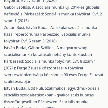
folyóirat: Évf. 7 szám 1 (2020)
Gábor Szöllősi,
A szociális munka új, 2014-es globális
definíciója
Párbeszéd: Szociális munka folyóirat: Évf. 2
szám 1 (2015)
Zoltán Busi, István Budai,
Az iskolai szociális munka
hazai repertóriuma
Párbeszéd: Szociális munka
folyóirat: Évf. 5 szám 3 (2018)
István Budai, Gábor Szöllősi,
A magyarországi
szociálismunka-kutatások néhány kontextusban
Párbeszéd: Szociális munka folyóirat: Évf. 8 szám 1
(2021): Ferge Zsuzsa köszöntése: A folyóirat
szerkesztőbizottsága köszönti a 90 éves Ferge Zsuzsát
születésnapján
István Budai, Edit Puli,
Szakmaközi együttműködés a
szociális szolgáltatásokban - gyakorlat és kutatás
összefüggéseiben
Párbeszéd: Szociális munka