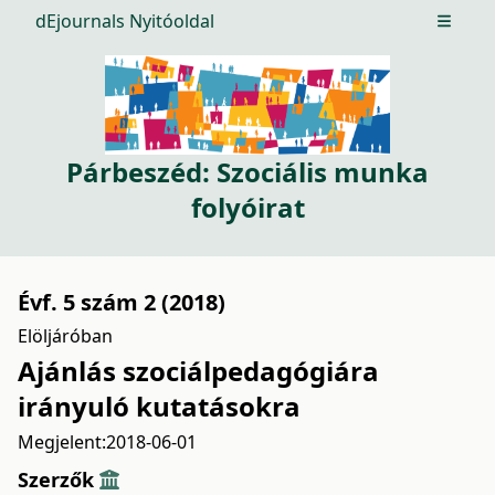
dEjournals Nyitóoldal
Open m
Párbeszéd: Szociális munka
folyóirat
Évf. 5 szám 2 (2018)
Elöljáróban
Ajánlás szociálpedagógiára
irányuló kutatásokra
Megjelent:
2018-06-01
Szerzők