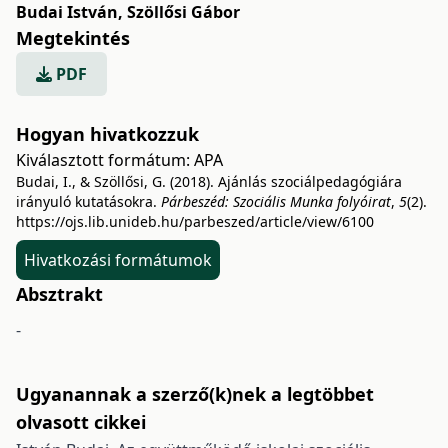
Budai István
,
Szöllősi Gábor
Megtekintés
PDF
Hogyan hivatkozzuk
Kiválasztott formátum:
APA
Budai, I., & Szöllősi, G. (2018). Ajánlás szociálpedagógiára
irányuló kutatásokra.
Párbeszéd: Szociális Munka folyóirat
,
5
(2).
https://ojs.lib.unideb.hu/parbeszed/article/view/6100
Hivatkozási formátumok
Absztrakt
-
Ugyanannak a szerző(k)nek a legtöbbet
olvasott cikkei