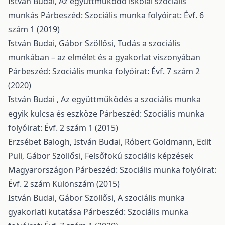
István Budai,
Az együttműködő iskolai szociális
munkás
Párbeszéd: Szociális munka folyóirat: Évf. 6
szám 1 (2019)
István Budai, Gábor Szöllősi,
Tudás a szociális
munkában – az elmélet és a gyakorlat viszonyában
Párbeszéd: Szociális munka folyóirat: Évf. 7 szám 2
(2020)
István Budai ,
Az együttműködés a szociális munka
egyik kulcsa és eszköze
Párbeszéd: Szociális munka
folyóirat: Évf. 2 szám 1 (2015)
Erzsébet Balogh, István Budai, Róbert Goldmann, Edit
Puli, Gábor Szöllősi,
Felsőfokú szociális képzések
Magyarországon
Párbeszéd: Szociális munka folyóirat:
Évf. 2 szám Különszám (2015)
István Budai, Gábor Szöllősi,
A szociális munka
gyakorlati kutatása
Párbeszéd: Szociális munka