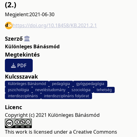
(2.)
Megjelent:
2021-06-30
https://doi.org/10.18458/KB.2021.2.1
Szerző
Különleges Bánásmód
Megtekintés
PDF
Kulcsszavak
Különleges Bánásmód
pedagógia
gyógypedagógia
pszichológia
neveléstudomány
szociológia
tehetség
interdiszciplináris
interdiszciplináris folyóirat
Licenc
Copyright (c) 2021 Különleges Bánásmód
This work is licensed under a
Creative Commons