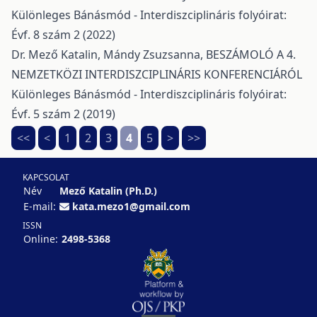
Különleges Bánásmód - Interdiszciplináris folyóirat:
Évf. 8 szám 2 (2022)
Dr. Mező Katalin, Mándy Zsuzsanna,
BESZÁMOLÓ A 4.
NEMZETKÖZI INTERDISZCIPLINÁRIS KONFERENCIÁRÓL
Különleges Bánásmód - Interdiszciplináris folyóirat:
Évf. 5 szám 2 (2019)
<<
<
1
2
3
4
5
>
>>
KAPCSOLAT
Név
Mező Katalin (Ph.D.)
E-mail:
kata.mezo1@gmail.com
ISSN
Online:
2498-5368