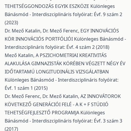
TEHETSÉGGONDOZÁS EGYIK ESZKÖZE
Különleges
Bánásmód - Interdiszciplináris folyóirat: Évf. 9 szám 2
(2023)
Dr. Mező Katalin, Dr. Mező Ferenc,
EGY INNOVÁCIÓS
KÖR INNOVÁCIÓS PORTFÓLIÓI
Különleges Bánásmód -
Interdiszciplináris folyóirat: Évf. 4 szám 2 (2018)
Mező Katalin,
A PSZICHOMETRIAI KREATIVITÁS
ALAKULÁSA GIMNAZISTÁK KÖRÉBEN VÉGZETT NÉGY ÉV
IDŐTARTAMÚ LONGITUDINÁLIS VIZSGÁLATBAN
Különleges Bánásmód - Interdiszciplináris folyóirat:
Évf. 1 szám 1 (2015)
Dr. Mező Ferenc, Dr. Mező Katalin,
AZ INNOVÁTOROK
KÖVETKEZŐ GENERÁCIÓI FELÉ - A K + F STÚDIÓ
TEHETSÉGFEJLESZTŐ PROGRAMJA
Különleges
Bánásmód - Interdiszciplináris folyóirat: Évf. 3 szám 3
(2017)