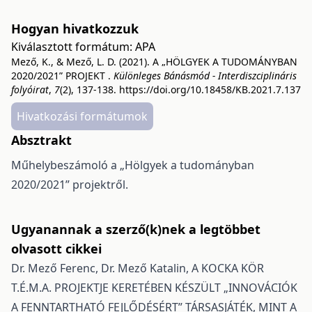
Hogyan hivatkozzuk
Kiválasztott formátum:
APA
Mező, K., & Mező, L. D. (2021). A „HÖLGYEK A TUDOMÁNYBAN
2020/2021” PROJEKT .
Különleges Bánásmód - Interdiszciplináris
folyóirat
,
7
(2), 137-138.
https://doi.org/10.18458/KB.2021.7.137
Hivatkozási formátumok
Absztrakt
Műhelybeszámoló a „Hölgyek a tudományban
2020/2021” projektről.
Ugyanannak a szerző(k)nek a legtöbbet
olvasott cikkei
Dr. Mező Ferenc, Dr. Mező Katalin,
A KOCKA KÖR
T.É.M.A. PROJEKTJE KERETÉBEN KÉSZÜLT „INNOVÁCIÓK
A FENNTARTHATÓ FEJLŐDÉSÉRT” TÁRSASJÁTÉK, MINT A