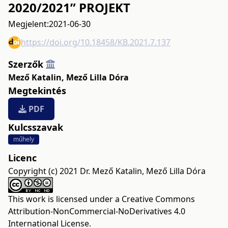
2020/2021” PROJEKT
Megjelent:
2021-06-30
https://doi.org/10.18458/KB.2021.7.137
Szerzők
Mező Katalin
,
Mező Lilla Dóra
Megtekintés
PDF
Kulcsszavak
műhely
Licenc
Copyright (c) 2021 Dr. Mező Katalin, Mező Lilla Dóra
This work is licensed under a
Creative Commons
Attribution-NonCommercial-NoDerivatives 4.0
International License
.