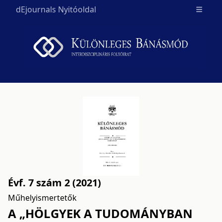
dEjournals Nyitóoldal
Open m
Évf. 7 szám 2 (2021)
Műhelyismertetők
A „HÖLGYEK A TUDOMÁNYBAN