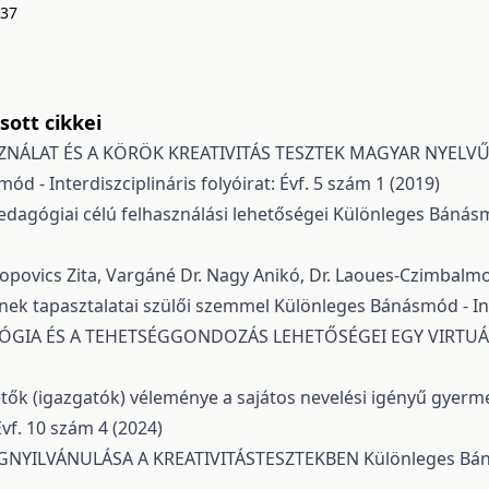
137
ott cikkei
ZNÁLAT ÉS A KÖRÖK KREATIVITÁS TESZTEK MAGYAR NYELVŰ
d - Interdiszciplináris folyóirat: Évf. 5 szám 1 (2019)
edagógiai célú felhasználási lehetőségei
Különleges Bánásmód
é Popovics Zita, Vargáné Dr. Nagy Anikó, Dr. Laoues-Czimbal
nek tapasztalatai szülői szemmel
Különleges Bánásmód - Inte
GIA ÉS A TEHETSÉGGONDOZÁS LEHETŐSÉGEI EGY VIRTU
ők (igazgatók) véleménye a sajátos nevelési igényű gyermek
Évf. 10 szám 4 (2024)
GNYILVÁNULÁSA A KREATIVITÁSTESZTEKBEN
Különleges Báná