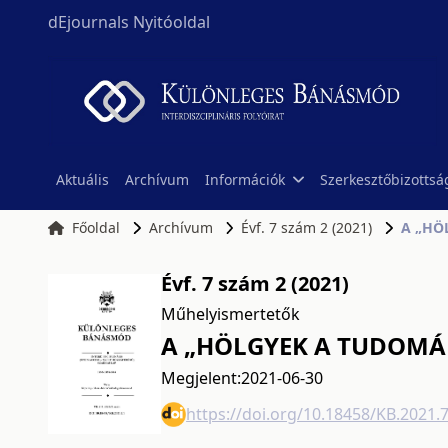
dEjournals Nyitóoldal
Aktuális
Archívum
Információk
Szerkesztőbizottsá
Főoldal
Archívum
Évf. 7 szám 2 (2021)
A „HÖ
Évf. 7 szám 2 (2021)
Műhelyismertetők
A „HÖLGYEK A TUDOMÁ
Megjelent:
2021-06-30
https://doi.org/10.18458/KB.2021.