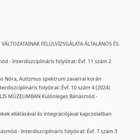
 VÁLTOZATAINAK FELÜLVIZSGÁLATA ÁLTALÁNOS ÉS
 - Interdiszciplináris folyóirat: Évf. 11 szám 2
mos Nóra,
Autizmus spektrum zavarral korán
rdiszciplináris folyóirat: Évf. 10 szám 4 (2024)
ÁLIS MÚZEUMBAN
Különleges Bánásmód -
ek ellátásával és integrációjával kapcsolatban
smód - Interdiszciplináris folyóirat: Évf. 7 szám 3