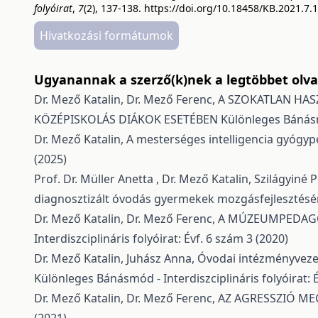
folyóirat
,
7
(2), 137-138.
https://doi.org/10.18458/KB.2021.7.
Hivatkozási formátumok
Ugyanannak a szerző(k)nek a legtöbbet olvas
Dr. Mező Katalin, Dr. Mező Ferenc,
A SZOKATLAN HAS
KÖZÉPISKOLÁS DIÁKOK ESETÉBEN
Különleges Bánásmó
Dr. Mező Katalin,
A mesterséges intelligencia gyógyp
(2025)
Prof. Dr. Müller Anetta , Dr. Mező Katalin, Szilágyin
diagnosztizált óvodás gyermekek mozgásfejlesztésé
Dr. Mező Katalin, Dr. Mező Ferenc,
A MÚZEUMPEDAGÓ
Interdiszciplináris folyóirat: Évf. 6 szám 3 (2020)
Dr. Mező Katalin, Juhász Anna,
Óvodai intézményvezet
Különleges Bánásmód - Interdiszciplináris folyóirat: 
Dr. Mező Katalin, Dr. Mező Ferenc,
AZ AGRESSZIÓ ME
(2021)