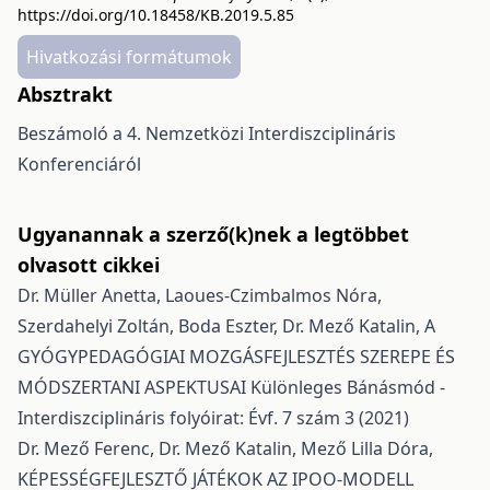
https://doi.org/10.18458/KB.2019.5.85
Hivatkozási formátumok
Absztrakt
Beszámoló a 4. Nemzetközi Interdiszciplináris
Konferenciáról
Ugyanannak a szerző(k)nek a legtöbbet
olvasott cikkei
Dr. Müller Anetta, Laoues-Czimbalmos Nóra,
Szerdahelyi Zoltán, Boda Eszter, Dr. Mező Katalin,
A
GYÓGYPEDAGÓGIAI MOZGÁSFEJLESZTÉS SZEREPE ÉS
MÓDSZERTANI ASPEKTUSAI
Különleges Bánásmód -
Interdiszciplináris folyóirat: Évf. 7 szám 3 (2021)
Dr. Mező Ferenc, Dr. Mező Katalin, Mező Lilla Dóra,
KÉPESSÉGFEJLESZTŐ JÁTÉKOK AZ IPOO-MODELL