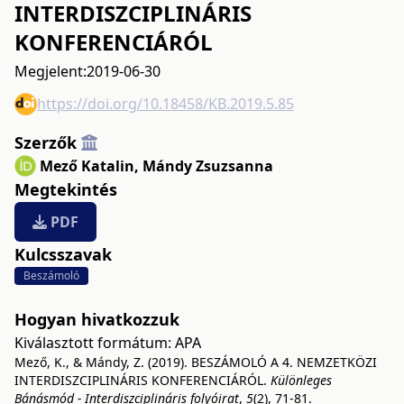
INTERDISZCIPLINÁRIS
KONFERENCIÁRÓL
Megjelent:
2019-06-30
https://doi.org/10.18458/KB.2019.5.85
Szerzők
Mező Katalin
,
Mándy Zsuzsanna
Megtekintés
PDF
Kulcsszavak
Beszámoló
Hogyan hivatkozzuk
Kiválasztott formátum:
APA
Mező, K., & Mándy, Z. (2019). BESZÁMOLÓ A 4. NEMZETKÖZI
INTERDISZCIPLINÁRIS KONFERENCIÁRÓL.
Különleges
Bánásmód - Interdiszciplináris folyóirat
,
5
(2), 71-81.