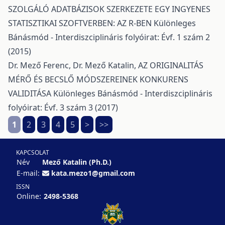
SZOLGÁLÓ ADATBÁZISOK SZERKEZETE EGY INGYENES
STATISZTIKAI SZOFTVERBEN: AZ R-BEN
Különleges
Bánásmód - Interdiszciplináris folyóirat: Évf. 1 szám 2
(2015)
Dr. Mező Ferenc, Dr. Mező Katalin,
AZ ORIGINALITÁS
MÉRŐ ÉS BECSLŐ MÓDSZEREINEK KONKURENS
VALIDITÁSA
Különleges Bánásmód - Interdiszciplináris
folyóirat: Évf. 3 szám 3 (2017)
1
2
3
4
5
>
>>
KAPCSOLAT
Név
Mező Katalin (Ph.D.)
E-mail:
kata.mezo1@gmail.com
ISSN
Online:
2498-5368