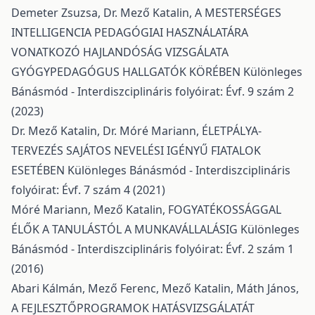
Demeter Zsuzsa, Dr. Mező Katalin,
A MESTERSÉGES
INTELLIGENCIA PEDAGÓGIAI HASZNÁLATÁRA
VONATKOZÓ HAJLANDÓSÁG VIZSGÁLATA
GYÓGYPEDAGÓGUS HALLGATÓK KÖRÉBEN
Különleges
Bánásmód - Interdiszciplináris folyóirat: Évf. 9 szám 2
(2023)
Dr. Mező Katalin, Dr. Móré Mariann,
ÉLETPÁLYA-
TERVEZÉS SAJÁTOS NEVELÉSI IGÉNYŰ FIATALOK
ESETÉBEN
Különleges Bánásmód - Interdiszciplináris
folyóirat: Évf. 7 szám 4 (2021)
Móré Mariann, Mező Katalin,
FOGYATÉKOSSÁGGAL
ÉLŐK A TANULÁSTÓL A MUNKAVÁLLALÁSIG
Különleges
Bánásmód - Interdiszciplináris folyóirat: Évf. 2 szám 1
(2016)
Abari Kálmán, Mező Ferenc, Mező Katalin, Máth János,
A FEJLESZTŐPROGRAMOK HATÁSVIZSGÁLATÁT