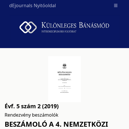
dEjournals Nyitóoldal
Open m
Évf. 5 szám 2 (2019)
Rendezvény beszámolók
BESZÁMOLÓ A 4. NEMZETKÖZI