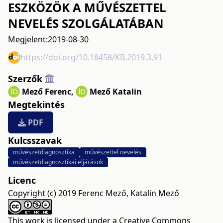
ESZKÖZÖK A MŰVÉSZETTEL
NEVELÉS SZOLGÁLATÁBAN
Megjelent:
2019-08-30
https://doi.org/10.18458/KB.2019.3.91
Szerzők
Mező Ferenc
,
Mező Katalin
Megtekintés
PDF
Kulcsszavak
művészetdiagnosztika
művészettel nevelés
művészetdiagnosztikai eljárások
Licenc
Copyright (c) 2019 Ferenc Mező, Katalin Mező
This work is licensed under a
Creative Commons