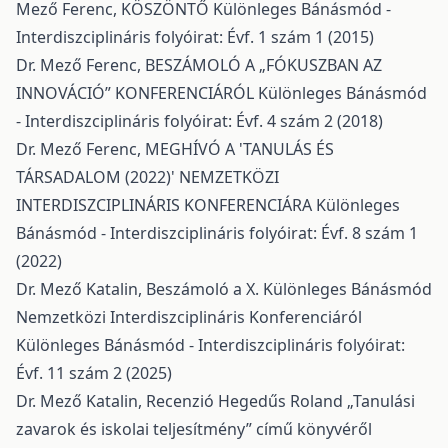
Mező Ferenc,
KÖSZÖNTŐ
Különleges Bánásmód -
Interdiszciplináris folyóirat: Évf. 1 szám 1 (2015)
Dr. Mező Ferenc,
BESZÁMOLÓ A „FÓKUSZBAN AZ
INNOVÁCIÓ” KONFERENCIÁRÓL
Különleges Bánásmód
- Interdiszciplináris folyóirat: Évf. 4 szám 2 (2018)
Dr. Mező Ferenc,
MEGHÍVÓ A 'TANULÁS ÉS
TÁRSADALOM (2022)' NEMZETKÖZI
INTERDISZCIPLINÁRIS KONFERENCIÁRA
Különleges
Bánásmód - Interdiszciplináris folyóirat: Évf. 8 szám 1
(2022)
Dr. Mező Katalin,
Beszámoló a X. Különleges Bánásmód
Nemzetközi Interdiszciplináris Konferenciáról
Különleges Bánásmód - Interdiszciplináris folyóirat:
Évf. 11 szám 2 (2025)
Dr. Mező Katalin,
Recenzió Hegedűs Roland „Tanulási
zavarok és iskolai teljesítmény” című könyvéről