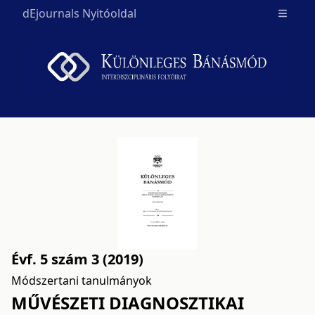
dEjournals Nyitóoldal
Open m
Évf. 5 szám 3 (2019)
Módszertani tanulmányok
MŰVÉSZETI DIAGNOSZTIKAI