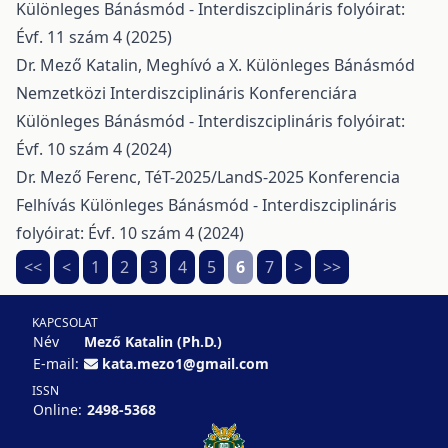
Különleges Bánásmód - Interdiszciplináris folyóirat:
Évf. 11 szám 4 (2025)
Dr. Mező Katalin,
Meghívó a X. Különleges Bánásmód
Nemzetközi Interdiszciplináris Konferenciára
Különleges Bánásmód - Interdiszciplináris folyóirat:
Évf. 10 szám 4 (2024)
Dr. Mező Ferenc,
TéT-2025/LandS-2025 Konferencia
Felhívás
Különleges Bánásmód - Interdiszciplináris
folyóirat: Évf. 10 szám 4 (2024)
<<
<
1
2
3
4
5
6
7
>
>>
KAPCSOLAT
Név
Mező Katalin (Ph.D.)
E-mail:
kata.mezo1@gmail.com
ISSN
Online:
2498-5368