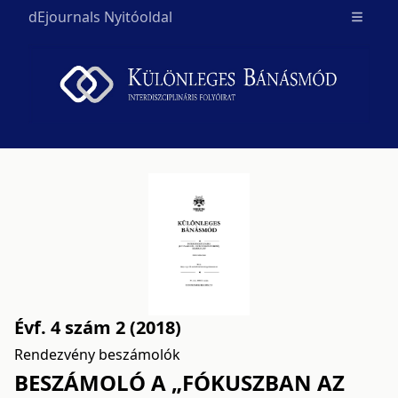
dEjournals Nyitóoldal
Open m
Évf. 4 szám 2 (2018)
Rendezvény beszámolók
BESZÁMOLÓ A „FÓKUSZBAN AZ