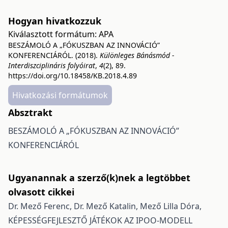
Hogyan hivatkozzuk
Kiválasztott formátum:
APA
BESZÁMOLÓ A „FÓKUSZBAN AZ INNOVÁCIÓ”
KONFERENCIÁRÓL. (2018).
Különleges Bánásmód -
Interdiszciplináris folyóirat
,
4
(2), 89.
https://doi.org/10.18458/KB.2018.4.89
Hivatkozási formátumok
Absztrakt
BESZÁMOLÓ A „FÓKUSZBAN AZ INNOVÁCIÓ”
KONFERENCIÁRÓL
Ugyanannak a szerző(k)nek a legtöbbet
olvasott cikkei
Dr. Mező Ferenc, Dr. Mező Katalin, Mező Lilla Dóra,
KÉPESSÉGFEJLESZTŐ JÁTÉKOK AZ IPOO-MODELL