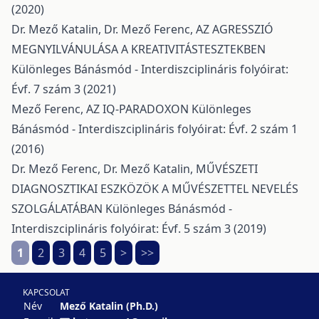
(2020)
Dr. Mező Katalin, Dr. Mező Ferenc,
AZ AGRESSZIÓ
MEGNYILVÁNULÁSA A KREATIVITÁSTESZTEKBEN
Különleges Bánásmód - Interdiszciplináris folyóirat:
Évf. 7 szám 3 (2021)
Mező Ferenc,
AZ IQ-PARADOXON
Különleges
Bánásmód - Interdiszciplináris folyóirat: Évf. 2 szám 1
(2016)
Dr. Mező Ferenc, Dr. Mező Katalin,
MŰVÉSZETI
DIAGNOSZTIKAI ESZKÖZÖK A MŰVÉSZETTEL NEVELÉS
SZOLGÁLATÁBAN
Különleges Bánásmód -
Interdiszciplináris folyóirat: Évf. 5 szám 3 (2019)
1
2
3
4
5
>
>>
KAPCSOLAT
Név
Mező Katalin (Ph.D.)