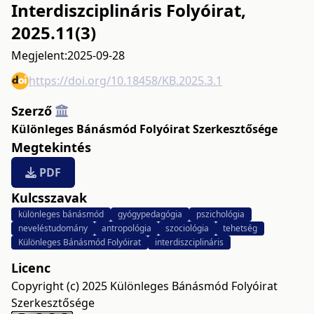
Interdiszciplináris Folyóirat,
2025.11(3)
Megjelent:
2025-09-28
https://doi.org/10.18458/KB.2025.3.1
Szerző
Különleges Bánásmód Folyóirat Szerkesztősége
Megtekintés
PDF
Kulcsszavak
különleges bánásmód
gyógypedagógia
pszichológia
neveléstudomány
antropológia
szociológia
tehetség
Különleges Bánásmód Folyóirat
interdiszciplináris
Licenc
Copyright (c) 2025 Különleges Bánásmód Folyóirat
Szerkesztősége