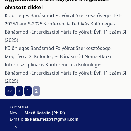
olvasott cikkei
Különleges Bánásmód Folyóirat Szerkesztősége,
TéT-
2025/LandS-2025 Konferencia Felhívás
Különleges
Bánásmód - Interdiszciplináris folyóirat: Évf. 11 szám SI
(2025)
Különleges Bánásmód Folyóirat Szerkesztősége,
Meghívó a X. Különleges Bánásmód Nemzetközi
Interdiszciplináris Konferenciára
Különleges
Bánásmód - Interdiszciplináris folyóirat: Évf. 11 szám SI
(2025)
<<
<
1
2
KAPCSOLAT
Név
Mező Katalin (Ph.D.)
E-mail:
kata.mezo1@gmail.com
ISSN