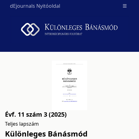
dEjournals Nyitóoldal
Open m
Évf. 11 szám 3 (2025)
Teljes lapszám
Különleges Bánásmód