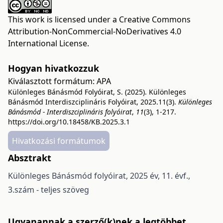
This work is licensed under a
Creative Commons
Attribution-NonCommercial-NoDerivatives 4.0
International License
.
Hogyan hivatkozzuk
Kiválasztott formátum:
APA
Különleges Bánásmód Folyóirat, S. (2025). Különleges
Bánásmód Interdiszciplináris Folyóirat, 2025.11(3).
Különleges
Bánásmód - Interdiszciplináris folyóirat
,
11
(3), 1-217.
https://doi.org/10.18458/KB.2025.3.1
Hivatkozási formátumok
Absztrakt
Különleges Bánásmód folyóirat, 2025 év, 11. évf.,
3.szám - teljes szöveg
Ugyanannak a szerző(k)nek a legtöbbet