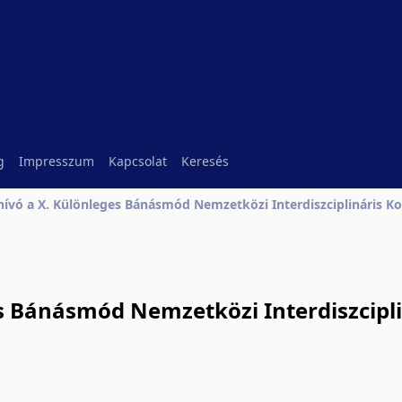
g
Impresszum
Kapcsolat
Keresés
ívó a X. Különleges Bánásmód Nemzetközi Interdiszciplináris Ko
s Bánásmód Nemzetközi Interdiszcipli