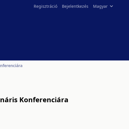
Regisztráció
Bejelentkezés
Magyar
nferenciára
náris Konferenciára