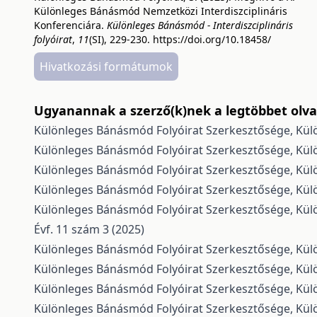
Különleges Bánásmód Nemzetközi Interdiszciplináris
Konferenciára.
Különleges Bánásmód - Interdiszciplináris
folyóirat
,
11
(SI), 229-230.
https://doi.org/10.18458/
Hivatkozási formátumok
Ugyanannak a szerző(k)nek a legtöbbet olvas
Különleges Bánásmód Folyóirat Szerkesztősége,
Kül
Különleges Bánásmód Folyóirat Szerkesztősége,
Kül
Különleges Bánásmód Folyóirat Szerkesztősége,
Kül
Különleges Bánásmód Folyóirat Szerkesztősége,
Kül
Különleges Bánásmód Folyóirat Szerkesztősége,
Kül
Évf. 11 szám 3 (2025)
Különleges Bánásmód Folyóirat Szerkesztősége,
Kül
Különleges Bánásmód Folyóirat Szerkesztősége,
Kül
Különleges Bánásmód Folyóirat Szerkesztősége,
Kül
Különleges Bánásmód Folyóirat Szerkesztősége,
Kül