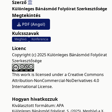
Szerző
Különleges Bánásmód Folyóirat Szerkesztősége
Megtekintés
PDF (Angol)
Kulcsszavak
Meghívó
Konferencia
Licenc
Copyright (c) 2025 Különleges Bánásmód Folyóirat
Szerkesztősége
This work is licensed under a
Creative Commons
Attribution-NonCommercial-NoDerivatives 4.0
International License
.
Hogyan hivatkozzuk
Kiválasztott formátum:
APA
Különleges Bánásmód Folyóirat, S. (2025). Meghívó a X.