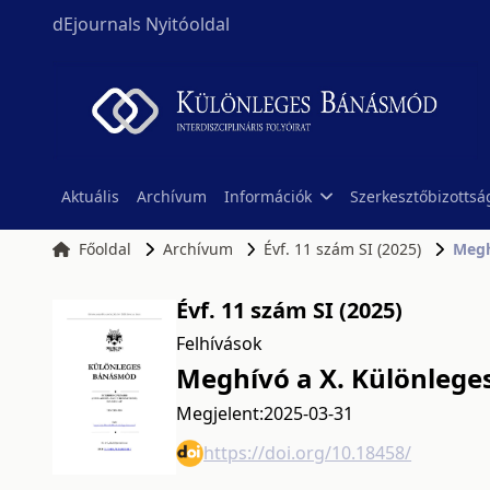
dEjournals Nyitóoldal
Aktuális
Archívum
Információk
Szerkesztőbizottsá
Főoldal
Archívum
Évf. 11 szám SI (2025)
Megh
Évf. 11 szám SI (2025)
Felhívások
Meghívó a X. Különlege
Megjelent:
2025-03-31
https://doi.org/10.18458/