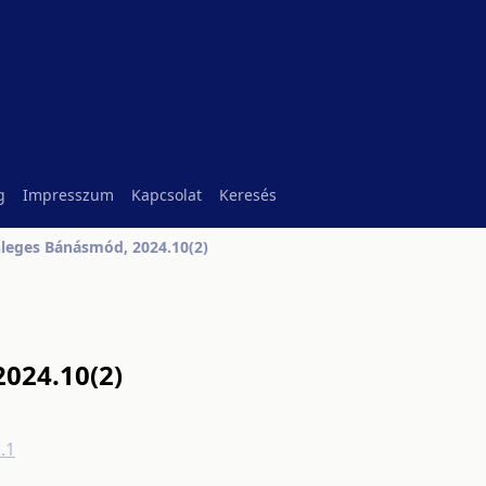
g
Impresszum
Kapcsolat
Keresés
leges Bánásmód, 2024.10(2)
024.10(2)
.1