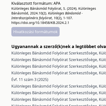
Kiválasztott formátum:
APA
Különleges Bánásmód Folyóirat, S. (2024). Különleges
Bánásmód, 2024.10(2).
Különleges Bánásmód -
Interdiszciplináris folyóirat
,
10
(2), 1-107.
https://doi.org/10.18458/KB.2024.2.1
Hivatkozási formátumok
Ugyanannak a szerző(k)nek a legtöbbet olvas
Különleges Bánásmód Folyóirat Szerkesztősége,
Kül
Különleges Bánásmód Folyóirat Szerkesztősége,
Kül
Különleges Bánásmód Folyóirat Szerkesztősége,
Kül
Különleges Bánásmód Folyóirat Szerkesztősége,
Kül
Évf. 11 szám 3 (2025)
Különleges Bánásmód Folyóirat Szerkesztősége,
Kül
Különleges Bánásmód Folyóirat Szerkesztősége,
Kül
Különleges Bánásmód Folyóirat Szerkesztősége,
Kül
Különleges Bánásmód Folyóirat Szerkesztősége,
Kül