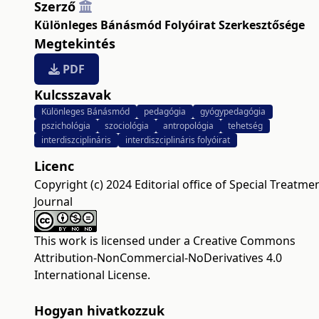
Szerző
Különleges Bánásmód Folyóirat Szerkesztősége
Megtekintés
PDF
Kulcsszavak
Különleges Bánásmód
pedagógia
gyógypedagógia
pszichológia
szociológia
antropológia
tehetség
interdiszciplináris
interdiszciplináris folyóirat
Licenc
Copyright (c) 2024 Editorial office of Special Treatme
Journal
This work is licensed under a
Creative Commons
Attribution-NonCommercial-NoDerivatives 4.0
International License
.
Hogyan hivatkozzuk