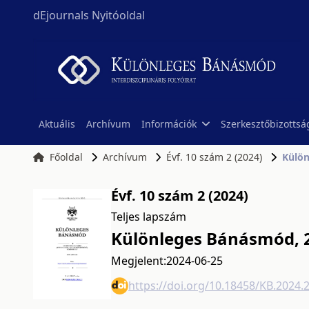
dEjournals Nyitóoldal
Aktuális
Archívum
Információk
Szerkesztőbizottsá
Főoldal
Archívum
Évf. 10 szám 2 (2024)
Külön
Évf. 10 szám 2 (2024)
Teljes lapszám
Különleges Bánásmód, 2
Megjelent:
2024-06-25
https://doi.org/10.18458/KB.2024.2