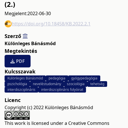
(2.)
Megjelent:
2022-06-30
https://doi.org/10.18458/KB.2022.2.1
Szerző
Különleges Bánásmód
Megtekintés
PDF
Kulcsszavak
Különleges Bánásmód
pedagógia
gyógypedagógia
pszichológia
neveléstudomány
szociológia
tehetség
interdiszciplináris
interdiszciplináris folyóirat
Licenc
Copyright (c) 2022 Különleges Bánásmód
This work is licensed under a
Creative Commons