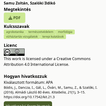
Samu Zoltán
,
Szalóki Ildikó
Megtekintés
PDF
Kulcsszavak
agrobotanika
természetvédelem
morfológia
vízháztartás vizsgálatok
terepi kutatások
Licenc
This work is licensed under a
Creative Commons
Attribution 4.0 International License
.
Hogyan hivatkozzuk
Kiválasztott formátum:
APA
Bódis, J., Dancza, I., Gál, L., Óvári, M., Samu, Z., & Szalóki, I.
(2016). Almádi László 80 éves.
Kitaibelia
,
21
(1), 3–15.
https://doi.org/10.17542/kit.21.3