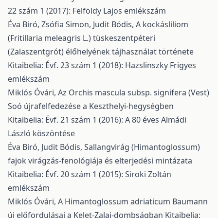
22 szám 1 (2017): Felföldy Lajos emlékszám
Éva Biró, Zsófia Simon, Judit Bódis,
A kockásliliom
(Fritillaria meleagris L.) tüskeszentpéteri
(Zalaszentgrót) élőhelyének tájhasználat története
Kitaibelia: Évf. 23 szám 1 (2018): Hazslinszky Frigyes
emlékszám
Miklós Óvári,
Az Orchis mascula subsp. signifera (Vest)
Soó újrafelfedezése a Keszthelyi-hegységben
Kitaibelia: Évf. 21 szám 1 (2016): A 80 éves Almádi
László köszöntése
Éva Biró, Judit Bódis,
Sallangvirág (Himantoglossum)
fajok virágzás-fenológiája és elterjedési mintázata
Kitaibelia: Évf. 20 szám 1 (2015): Siroki Zoltán
emlékszám
Miklós Óvári,
A Himantoglossum adriaticum Baumann
új előfordulásai a Kelet-Zalai-dombságban
Kitaibelia: