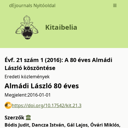
dEjournals Nyitóoldal
Open m
Kitaibelia
Évf. 21 szám 1 (2016): A 80 éves Almádi
László köszöntése
Eredeti közlemények
Almádi László 80 éves
Megjelent:
2016-01-01
https://doi.org/10.17542/kit.21.3
Szerzők
Bódis Judit
,
Dancza István
,
Gál Lajos
,
Óvári Miklós
,