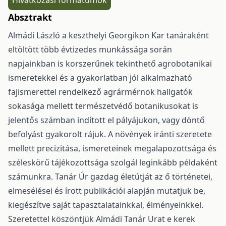
Hivatkozási formátumok
Absztrakt
Almádi László a keszthelyi Georgikon Kar tanáraként
eltöltött több évtizedes munkássága során
napjainkban is korszerűnek tekinthető agrobotanikai
ismeretekkel és a gyakorlatban jól alkalmazható
fajismerettel rendelkező agrármérnök hallgatók
sokasága mellett természetvédő botanikusokat is
jelentős számban indított el pályájukon, vagy döntő
befolyást gyakorolt rájuk. A növények iránti szeretete
mellett precizitása, ismereteinek megalapozottsága és
széleskörű tájékozottsága szolgál leginkább példaként
számunkra. Tanár Úr gazdag életútját az ő történetei,
elmesélései és írott publikációi alapján mutatjuk be,
kiegészítve saját tapasztalatainkkal, élményeinkkel.
Szeretettel köszöntjük Almádi Tanár Urat e kerek