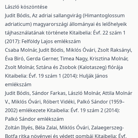
László köszöntése
Judit Bódis,
Az adriai sallangvirág (Himantoglossum
adriaticum) magyarországi állományai és lelőhelyeik
tájhasználatának története
Kitaibelia: Évf. 22 szám 1
(2017): Felföldy Lajos emlékszám
Csaba Molnár, Judit Bódis, Miklós Óvári, Zsolt Raksányi,
Éva Biró, Gerda Gerner, Timea Nagy, Krisztina Molnár,
Zsolt Molnár,
Sztána és Zsobok (Kalotaszeg) flórája
Kitaibelia: Évf. 19 szám 1 (2014): Hulják János
emlékszám
Judit Bódis, Sándor Farkas, László Molnár, Attila Molnár
V., Miklós Óvári, Róbert Vidéki,
Palkó Sándor (1959–
2002) emlékezete
Kitaibelia: Évf. 19 szám 2 (2014):
Palkó Sándor emlékszám
Zoltán Illyés, Béla Zalai, Miklós Óvári,
Zalaegerszeg-
Botfa ritka növényei és védett gombái
Kitaibelia: Évf.