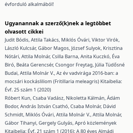
évforduló alkalmából!
Ugyanannak a szerző(k)nek a legtöbbet
olvasott cikkei
Judit Bódis, Attila Takács, Miklós Óvári, Viktor Virók,
László Kulcsár, Gábor Magos, József Sulyok, Krisztina
Nótári, Attila Molnár, Csilla Barna, Anita Kuczkó, Éva
Biró, Beáta Gerencsér, Csongor Freytag, Júlia Tüdősné
Budai, Attila Molnár V.,
Az év vadvirága 2016-ban: a
mocsári kockásliliom (Fritillaria meleagris)
Kitaibelia:
Évf. 25 szám 1 (2020)
Róbert Kun, Csaba Vadász, Nikoletta Kálmán, Ádám
Bodor, András István Csathó, Csaba Molnár, Dávid
Schmidt, Miklós Óvári, Attila Molnár V., Attila Molnár,
Gábor Tihanyi, Gergely Gulyás,
Apró közlemények
Kitaibelia: Évf. 21 szám 1 (2016): A 80 éves Almádi