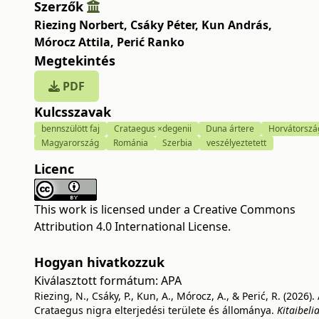
Szerzők
Riezing Norbert
,
Csáky Péter
,
Kun András
,
Mórocz Attila
,
Perić Ranko
Megtekintés
PDF
Kulcsszavak
bennszülött faj
Crataegus ×degenii
Duna ártere
Horvátorszá
Magyarország
Románia
Szerbia
veszélyeztetett
Licenc
This work is licensed under a
Creative Commons
Attribution 4.0 International License
.
Hogyan hivatkozzuk
Kiválasztott formátum:
APA
Riezing, N., Csáky, P., Kun, A., Mórocz, A., & Perić, R. (2026).
Crataegus nigra elterjedési területe és állománya.
Kitaibeli