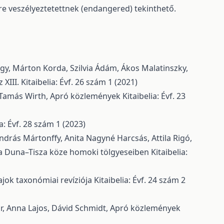
e veszélyeztetettnek (endangered) tekinthető.
agy, Márton Korda, Szilvia Ádám, Ákos Malatinszky,
 XIII.
Kitaibelia: Évf. 26 szám 1 (2021)
, Tamás Wirth,
Apró közlemények
Kitaibelia: Évf. 23
ia: Évf. 28 szám 1 (2023)
drás Mártonffy, Anita Nagyné Harcsás, Attila Rigó,
e a Duna–Tisza köze homoki tölgyeseiben
Kitaibelia:
jok taxonómiai revíziója
Kitaibelia: Évf. 24 szám 2
or, Anna Lajos, Dávid Schmidt,
Apró közlemények