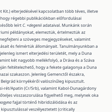
t Kit.) elterjedésével kapcso­latban több téves, illetve
 hogy régebbi publi­kációkban előfordulásai
l később leírt
C.
×
degenii
adataival. Munkánk során
áriumi pél­dányokat, elemeztük, értelmeztük az
megfejteni a szöveges megjegyzéseket, valamint
ulásait és felmértük állományait. Tanulmányunkban a
 jelenleg ismert elterjedési területét, mely a Duna
amint két nagyobb mellékfolyó, a Dráva és a Száva
pján feltételezhető, hogy a fekete galagonya a Duna
 hazai szakaszon. Jelenleg Gemenctől északra,
és Belgrád környékéről valószínűleg kipusztult.
i-rét/Apatin (Cr/Srb), valamint Kabol-Dunagárdony
erőteljes visszaszorulása figyelhető meg, melynek oka
nogyna
fajjal történő hibridizálódása és az
ipusztulással veszélyeztetett (critically