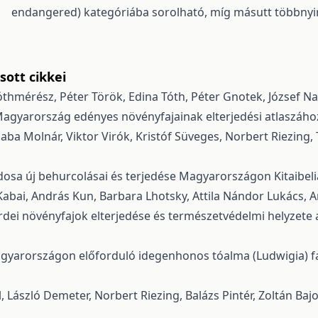
endangered) kategóriába sorolható, míg másutt többnyir
ott cikkei
óthmérész, Péter Török, Edina Tóth, Péter Gnotek, József N
agyarország edényes növényfajainak elterjedési atlaszához
aba Molnár, Viktor Virók, Kristóf Süveges, Norbert Riezing
odosa új behurcolásai és terjedése Magyarországon
Kitaibel
abai, András Kun, Barbara Lhotsky, Attila Nándor Lukács, An
rdei növényfajok elterjedése és természetvédelmi helyzet
gyarországon előforduló idegenhonos tóalma (Ludwigia) fa
l, László Demeter, Norbert Riezing, Balázs Pintér, Zoltán Baj