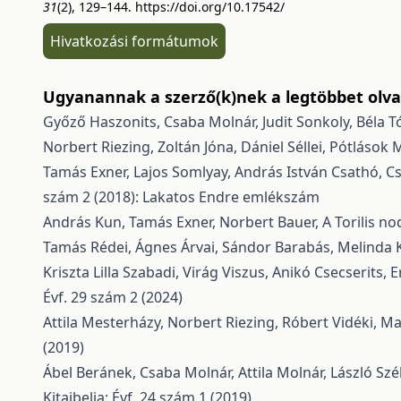
31
(2), 129–144.
https://doi.org/10.17542/
Hivatkozási formátumok
Ugyanannak a szerző(k)nek a legtöbbet olvas
Győző Haszonits, Csaba Molnár, Judit Sonkoly, Béla T
Norbert Riezing, Zoltán Jóna, Dániel Séllei,
Pótlások M
Tamás Exner, Lajos Somlyay, András István Csathó, Cs
szám 2 (2018): Lakatos Endre emlékszám
András Kun, Tamás Exner, Norbert Bauer,
A Torilis n
Tamás Rédei, Ágnes Árvai, Sándor Barabás, Melinda K
Kriszta Lilla Szabadi, Virág Viszus, Anikó Csecserits,
E
Évf. 29 szám 2 (2024)
Attila Mesterházy, Norbert Riezing, Róbert Vidéki,
Ma
(2019)
Ábel Beránek, Csaba Molnár, Attila Molnár, László Szé
Kitaibelia: Évf. 24 szám 1 (2019)