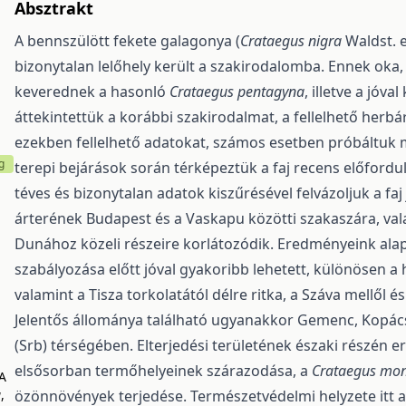
Absztrakt
A bennszülött fekete galagonya (
Crataegus nigra
Waldst. e
bizonytalan lelőhely került a szakirodalomba. Ennek oka,
keverednek a hasonló
Crataegus pentagyna
, illetve a jóva
áttekintettük a korábbi szakirodalmat, a fellelhető herb
ezekben fellelhető adatokat, számos esetben próbáltuk 
g
terepi bejárások során térképeztük a faj recens előford
téves és bizonytalan adatok kiszűrésével felvázoljuk a faj
árterének Budapest és a Vaskapu közötti szakaszára, val
Dunához közeli részeire korlátozódik. Eredmé­nyeink ala
szabályozása előtt jóval gyakoribb lehe­tett, különösen a
valamint a Tisza torkolatától délre ritka, a Száva mellől 
Jelentős állománya található ugyanakkor Gemenc, Kopács
(Srb) térségében. Elterjedési terü­letének északi részén 
elsősorban termőhelyei­nek szárazodása, a
Crataegus mo
 A
a
,
özönnövények terjedése. Természetvédelmi helyzete itt a k