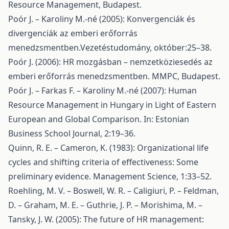
Resource Management, Budapest.
Poór J. – Karoliny M.-né (2005): Konvergenciák és
divergenciák az emberi erőforrás
menedzsmentben.Vezetéstudomány, október:25–38.
Poór J. (2006): HR mozgásban – nemzetköziesedés az
emberi erőforrás menedzsmentben. MMPC, Budapest.
Poór J. – Farkas F. – Karoliny M.-né (2007): Human
Resource Management in Hungary in Light of Eastern
European and Global Comparison. In: Estonian
Business School Journal, 2:19–36.
Quinn, R. E. – Cameron, K. (1983): Organizational life
cycles and shifting criteria of effectiveness: Some
preliminary evidence. Management Science, 1:33–52.
Roehling, M. V. – Boswell, W. R. – Caligiuri, P. – Feldman,
D. – Graham, M. E. – Guthrie, J. P. – Morishima, M. –
Tansky, J. W. (2005): The future of HR management: