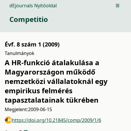
dEjournals Nyitóoldal
Open m
Competitio
Évf. 8 szám 1 (2009)
Tanulmányok
A HR-funkció átalakulása a
Magyarországon működő
nemzetközi vállalatoknál egy
empirikus felmérés
tapasztalatainak tükrében
Megjelent:
2009-06-15
https://doi.org/10.21845/comp/2009/1/6