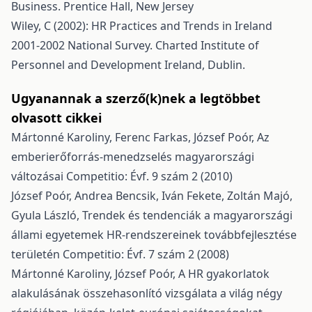
Business. Prentice Hall, New Jersey
Wiley, C (2002): HR Practices and Trends in Ireland
2001-2002 National Survey. Charted Institute of
Personnel and Development Ireland, Dublin.
Ugyanannak a szerző(k)nek a legtöbbet
olvasott cikkei
Mártonné Karoliny, Ferenc Farkas, József Poór,
Az
emberierőforrás-menedzselés magyarországi
változásai
Competitio: Évf. 9 szám 2 (2010)
József Poór, Andrea Bencsik, Iván Fekete, Zoltán Majó,
Gyula László,
Trendek és tendenciák a magyarországi
állami egyetemek HR-rendszereinek továbbfejlesztése
területén
Competitio: Évf. 7 szám 2 (2008)
Mártonné Karoliny, József Poór,
A HR gyakorlatok
alakulásának összehasonlító vizsgálata a világ négy