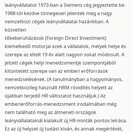
leányvállalatot 1973-ban a Siemens cég jegyeztette be.
1988-tól kezdve tömegesen jelentek meg a nagy
nemzetközi cégek leányvállalatai hazánkban. A
közvetlen
tőkeberuházások (Foreign Direct Investment)
kiemelkedő motorjai ezek a vállalatok, melyek helye és
szerepe az eltelt 19 év alatt nagyon sokat módosult. A
jelzett cégek helyi menedzsmentje szempontjából
kitüntetett szerepe van az emberi erőforrások
menedzselésének. (A tanulmányban a hagyományos,
nemzetközileg használt HRM rövidítés helyett az
újabban terjedő HR változatot használjuk.) Az
emberierőforrás-menedzsment irodalmában még
nem található meg az átmeneti országok
leányvállalatainál kialakult új HR-minták pontos leírása.
Ez az új helyzet új tudást kíván, és annak megértését,