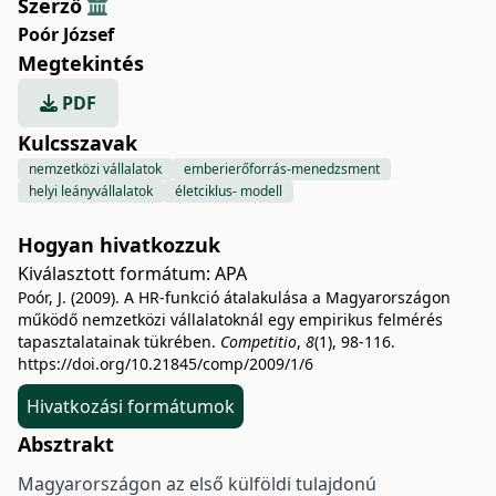
Szerző
Poór József
Megtekintés
PDF
Kulcsszavak
nemzetközi vállalatok
emberierőforrás-menedzsment
helyi leányvállalatok
életciklus- modell
Hogyan hivatkozzuk
Kiválasztott formátum:
APA
Poór, J. (2009). A HR-funkció átalakulása a Magyarországon
működő nemzetközi vállalatoknál egy empirikus felmérés
tapasztalatainak tükrében.
Competitio
,
8
(1), 98-116.
https://doi.org/10.21845/comp/2009/1/6
Hivatkozási formátumok
Absztrakt
Magyarországon az első külföldi tulajdonú