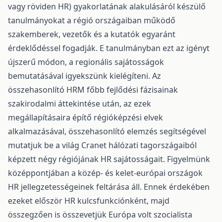
vagy röviden HR) gyakorlatának alakulásáról készülő
tanulmányokat a régió országaiban működő
szakemberek, vezetők és a kutatók egyaránt
érdeklődéssel fogadják. E tanulmányban ezt az igényt
újszerű módon, a regionális sajátosságok
bemutatásával igyekszünk kielégíteni. Az
összehasonlító HRM főbb fejlődési fázisainak
szakirodalmi áttekintése után, az ezek
megállapításaira építő régióképzési elvek
alkalmazásával, összehasonlító elemzés segítségével
mutatjuk be a világ Cranet hálózati tagországaiból
képzett négy régiójának HR sajátosságait. Figyelmünk
középpontjában a közép- és kelet-európai országok
HR jellegzetességeinek feltárása áll. Ennek érdekében
ezeket először HR kulcsfunkciónként, majd
összegzően is összevetjük Európa volt szocialista