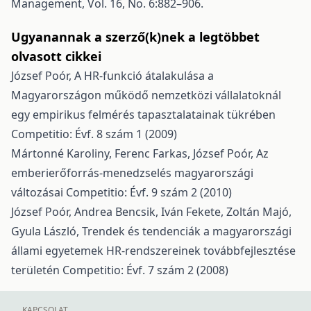
Management, Vol. 16, No. 6:882–906.
Ugyanannak a szerző(k)nek a legtöbbet
olvasott cikkei
József Poór,
A HR-funkció átalakulása a
Magyarországon működő nemzetközi vállalatoknál
egy empirikus felmérés tapasztalatainak tükrében
Competitio: Évf. 8 szám 1 (2009)
Mártonné Karoliny, Ferenc Farkas, József Poór,
Az
emberierőforrás-menedzselés magyarországi
változásai
Competitio: Évf. 9 szám 2 (2010)
József Poór, Andrea Bencsik, Iván Fekete, Zoltán Majó,
Gyula László,
Trendek és tendenciák a magyarországi
állami egyetemek HR-rendszereinek továbbfejlesztése
területén
Competitio: Évf. 7 szám 2 (2008)
KAPCSOLAT