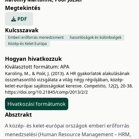
Megtekintés
PDF
Kulcsszavak
Emberi erőforrás menedzsment
hasonlóságok és különbségek
Közép-és Kelet Európa
Hogyan hivatkozzuk
Kiválasztott formátum:
APA
Karoliny, M., & Poór, J. (2013). A HR gyakorlatok alakulásának
összehasonlító vizsgálata a világ négy régiójában, közép-
kelet-európai sajátosságokat keresve.
Competitio
,
12
(2), 20-38.
https://doi.org/10.21845/comp/2013/2/2
Hivatkozási formátumok
Absztrakt
A közép- és kelet-európai országok emberi erőforrás
menedzselési (Human Resource Management – HRM,