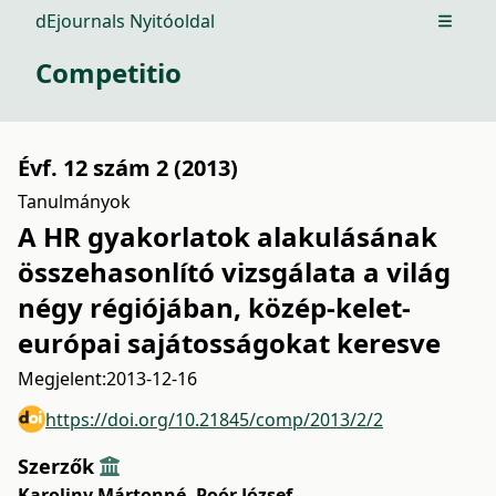
dEjournals Nyitóoldal
Open m
Competitio
Évf. 12 szám 2 (2013)
Tanulmányok
A HR gyakorlatok alakulásának
összehasonlító vizsgálata a világ
négy régiójában, közép-kelet-
európai sajátosságokat keresve
Megjelent:
2013-12-16
https://doi.org/10.21845/comp/2013/2/2
Szerzők
Karoliny Mártonné
,
Poór József