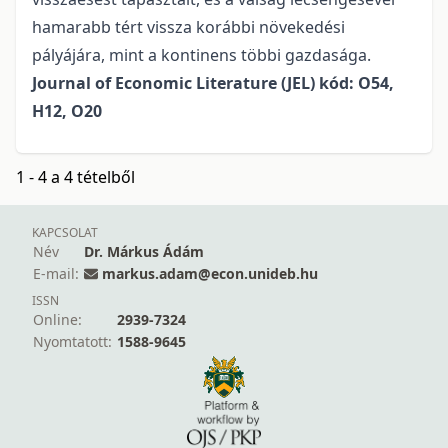
hamarabb tért vissza korábbi növekedési
pályájára, mint a kontinens többi gazdasága.
Journal of Economic Literature (JEL) kód: O54,
H12, O20
1 - 4 a 4 tételből
KAPCSOLAT
Név
Dr. Márkus Ádám
E-mail:
markus.adam@econ.unideb.hu
ISSN
Online:
2939-7324
Nyomtatott:
1588-9645