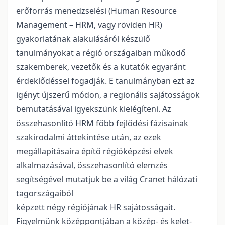
erőforrás menedzselési (Human Resource
Management – HRM, vagy röviden HR)
gyakorlatának alakulásáról készülő
tanulmányokat a régió országaiban működő
szakemberek, vezetők és a kutatók egyaránt
érdeklődéssel fogadják. E tanulmányban ezt az
igényt újszerű módon, a regionális sajátosságok
bemutatásával igyekszünk kielégíteni. Az
összehasonlító HRM főbb fejlődési fázisainak
szakirodalmi áttekintése után, az ezek
megállapításaira építő régióképzési elvek
alkalmazásával, összehasonlító elemzés
segítségével mutatjuk be a világ Cranet hálózati
tagországaiból
képzett négy régiójának HR sajátosságait.
Figyelmünk középpontjában a közép- és kelet-