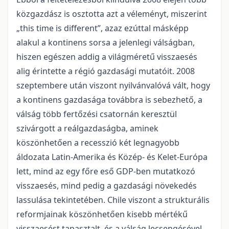
közgazdász is osztotta azt a véleményt, miszerint
„this time is different”, azaz ezúttal másképp
alakul a kontinens sorsa a jelenlegi válságban,
hiszen egészen addig a világméretű visszaesés
alig érintette a régió gazdasági mutatóit. 2008
szeptembere után viszont nyilvánvalóvá vált, hogy
a kontinens gazdasága továbbra is sebezhető, a
válság több fertőzési csatornán keresztül
szivárgott a reálgazdaságba, aminek
köszönhetően a recesszió két legnagyobb
áldozata Latin-Amerika és Közép- és Kelet-Európa
lett, mind az egy főre eső GDP-ben mutatkozó
visszaesés, mind pedig a gazdasági növekedés
lassulása tekintetében. Chile viszont a strukturális
reformjainak köszönhetően kisebb mértékű
visszaesést tapasztalt, és a válság lecsengésével