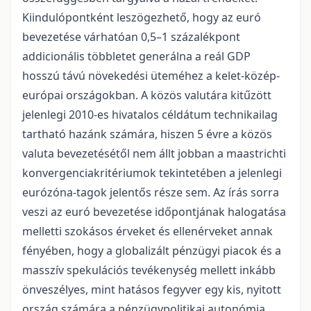
Kiindulópontként leszögezhető, hogy az euró
bevezetése várhatóan 0,5–1 százalékpont
addicionális többletet generálna a reál GDP
hosszú távú növekedési üteméhez a kelet-közép-
európai országokban. A közös valutára kitűzött
jelenlegi 2010-es hivatalos céldátum technikailag
tartható hazánk számára, hiszen 5 évre a közös
valuta bevezetésétől nem állt jobban a maastrichti
konvergenciakritériumok tekintetében a jelenlegi
eurózóna-tagok jelentős része sem. Az írás sorra
veszi az euró bevezetése időpontjának halogatása
melletti szokásos érveket és ellenérveket annak
fényében, hogy a globalizált pénzügyi piacok és a
masszív spekulációs tevékenység mellett inkább
önveszélyes, mint hatásos fegyver egy kis, nyitott
ország számára a pénzügypolitikai autonómia