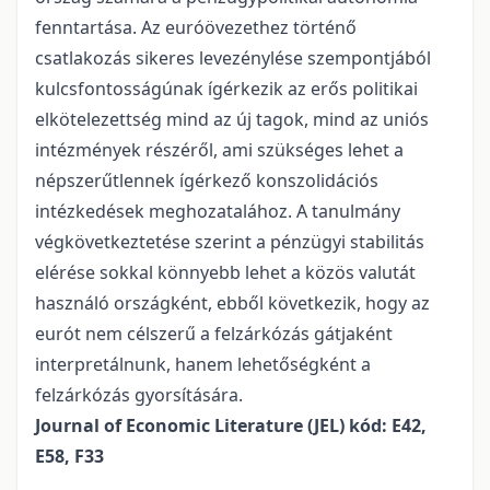
fenntartása. Az euróövezethez történő
csatlakozás sikeres levezénylése szempontjából
kulcsfontosságúnak ígérkezik az erős politikai
elkötelezettség mind az új tagok, mind az uniós
intézmények részéről, ami szükséges lehet a
népszerűtlennek ígérkező konszolidációs
intézkedések meghozatalához. A tanulmány
végkövetkeztetése szerint a pénzügyi stabilitás
elérése sokkal könnyebb lehet a közös valutát
használó országként, ebből következik, hogy az
eurót nem célszerű a felzárkózás gátjaként
interpretálnunk, hanem lehetőségként a
felzárkózás gyorsítására.
Journal of Economic Literature (JEL) kód: E42,
E58, F33