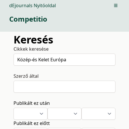
dEjournals Nyitóoldal
Open m
Competitio
Keresés
Cikkek keresése
Szerző által
Publikált ez után
Publikált ez előtt