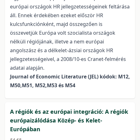
európai országok HR jellegzetességeinek feltárása
áll. Ennek érdekében ezeket először HR
kulcsfunkciónként, majd összegzően is
összevetjük Európa volt szocialista országok
nélküli régiójának, illetve a nem európai
angolszász és a délkelet-ázsiai országok HR
jellegzetességeivel, a 2008/10-es Cranet-felmérés
adatai alapján.
Journal of Economic Literature (JEL) kódok: M12,
M50,M51, M52,M53 és M54
A régiók és az európai integráció: A régiók
európaizálódása Közép- és Kelet-
Európában
54-68