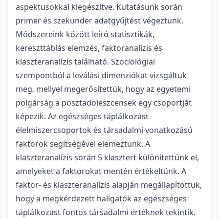
aspektusokkal kiegészítve. Kutatásunk során
primer és szekunder adatgyűjtést végeztünk.
Módszereink között leíró statisztikák,
kereszttáblás elemzés, faktoranalízis és
klaszteranalízis található. Szociológiai
szempontból a leválási dimenziókat vizsgáltuk
meg, mellyel megerősítettük, hogy az egyetemi
polgárság a posztadoleszcensek egy csoportját
képezik. Az egészséges táplálkozást
élelmiszercsoportok és társadalmi vonatkozású
faktorok segítségével elemeztünk. A
klaszteranalízis során 5 klasztert különítettünk el,
amelyeket a faktorokat mentén értékeltünk. A
faktor- és klaszteranalízis alapján megállapítottuk,
hogy a megkérdezett hallgatók az egészséges
táplálkozást fontos társadalmi értéknek tekintik.