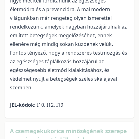
figyelmet kell fordítanunk az egészséges
életmódra és a prevencióra. A mai modern
világunkban már rengeteg olyan ismerettel
rendelkezünk, amelyek nagyban hozzájárulnak az
említett betegségek megelőzéséhez, ennek
ellenére még mindig sokan küzdenek velük.
Fontos tényező, hogy a rendszeres testmozgás és
az egészséges táplálkozás hozzájárul az
egészségesebb életmód kialakításához, és
védelmet nyújt a betegségek széles skálájával
szemben.
JEL-kódok:
I10, I12, I19
A csemegekukorica minőségének szerepe