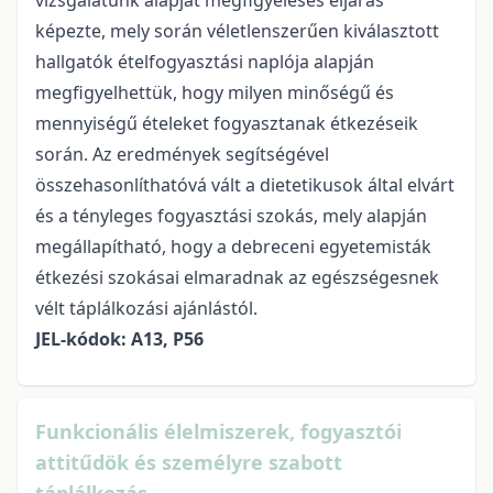
vizsgálatunk alapját megfigyeléses eljárás
képezte, mely során véletlenszerűen kiválasztott
hallgatók ételfogyasztási naplója alapján
megfigyelhettük, hogy milyen minőségű és
mennyiségű ételeket fogyasztanak étkezéseik
során. Az eredmények segítségével
összehasonlíthatóvá vált a dietetikusok által elvárt
és a tényleges fogyasztási szokás, mely alapján
megállapítható, hogy a debreceni egyetemisták
étkezési szokásai elmaradnak az egészségesnek
vélt táplálkozási ajánlástól.
JEL-kódok: A13, P56
Funkcionális élelmiszerek, fogyasztói
attitűdök és személyre szabott