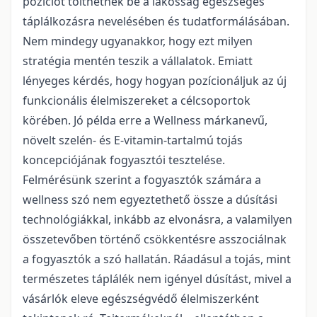
pozíciót tölthetnek be a lakosság egészséges
táplálkozásra nevelésében és tudatformálásában.
Nem mindegy ugyanakkor, hogy ezt milyen
stratégia mentén teszik a vállalatok. Emiatt
lényeges kérdés, hogy hogyan pozícionáljuk az új
funkcionális élelmiszereket a célcsoportok
körében. Jó példa erre a Wellness márkanevű,
növelt szelén- és E-vitamin-tartalmú tojás
koncepciójának fogyasztói tesztelése.
Felmérésünk szerint a fogyasztók számára a
wellness szó nem egyeztethető össze a dúsítási
technológiákkal, inkább az elvonásra, a valamilyen
összetevőben történő csökkentésre asszociálnak
a fogyasztók a szó hallatán. Ráadásul a tojás, mint
természetes táplálék nem igényel dúsítást, mivel a
vásárlók eleve egészségvédő élelmiszerként