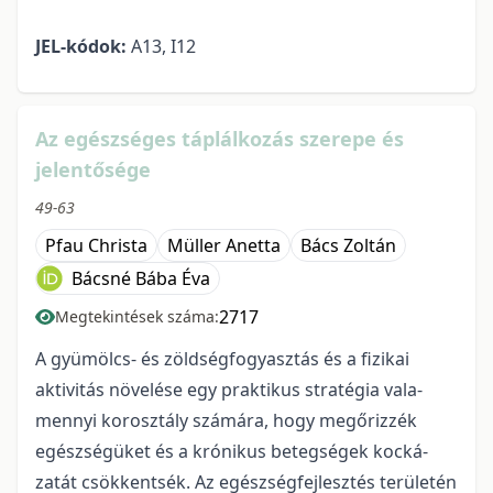
JEL-kódok:
A13, I12
Az egészséges táplálkozás szerepe és
jelentősége
49-63
Pfau Christa
Müller Anetta
Bács Zoltán
Bácsné Bába Éva
2717
Megtekintések száma:
A gyümölcs- és zöldségfogyasztás és a fizikai
aktivitás növelése egy praktikus stratégia vala­
mennyi korosztály számára, hogy megőrizzék
egészségüket és a krónikus betegségek kocká­
zatát csökkentsék. Az egészségfejlesztés terü­letén