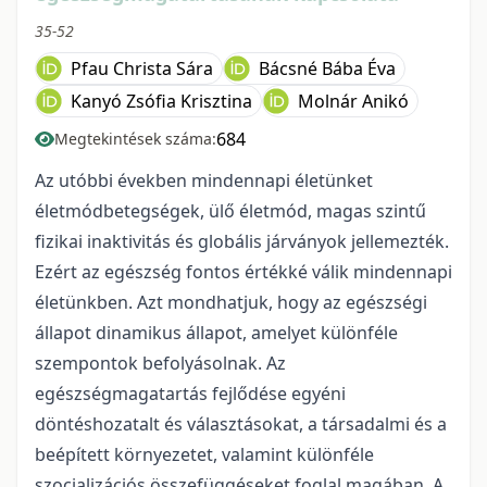
35-52
Pfau Christa Sára
Bácsné Bába Éva
Kanyó Zsófia Krisztina
Molnár Anikó
684
Megtekintések száma:
Az utóbbi években mindennapi életünket
életmódbetegségek, ülő életmód, magas szintű
fizikai inaktivitás és globális járványok jellemezték.
Ezért az egészség fontos értékké válik mindennapi
életünkben. Azt mondhatjuk, hogy az egészségi
állapot dinamikus állapot, amelyet különféle
szempontok befolyásolnak. Az
egészségmagatartás fejlődése egyéni
döntéshozatalt és választásokat, a társadalmi és a
beépített környezetet, valamint különféle
szocializációs összefüggéseket foglal magában. A