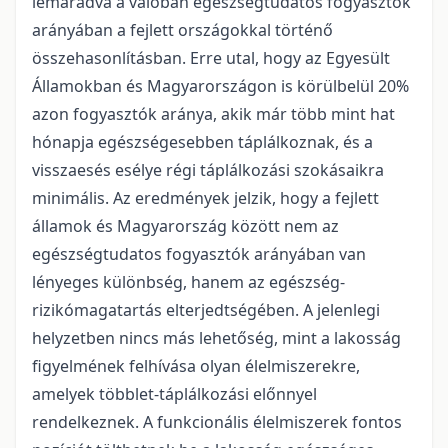
lemaradva a valóban egészségtudatos fogyasztók
arányában a fejlett országokkal történő
összehasonlításban. Erre utal, hogy az Egyesült
Államokban és Magyarországon is körülbelül 20%
azon fogyasztók aránya, akik már több mint hat
hónapja egészségesebben táplálkoznak, és a
visszaesés esélye régi táplálkozási szokásaikra
minimális. Az eredmények jelzik, hogy a fejlett
államok és Magyarország között nem az
egészségtudatos fogyasztók arányában van
lényeges különbség, hanem az egészség-
rizikómagatartás elterjedtségében. A jelenlegi
helyzetben nincs más lehetőség, mint a lakosság
figyelmének felhívása olyan élelmiszerekre,
amelyek többlet-táplálkozási előnnyel
rendelkeznek. A funkcionális élelmiszerek fontos