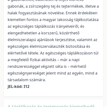
gabonák, a zsírszegény tej és tejtermékek, illetve a
halak fogyasztásának növelése. Ennek érdekében
kiemelten fontos a magyar lakosság tájékoztatása
az egészséges táplálkozás irányelveiről, és
elengedhetetlen a korszerű, közérthető
élelmiszeralapú ajánlások terjesztése, valamint az
egészséges élelmiszerválaszték biztosítása és
elérhetővé tétele. Az egészséges táplálkozáson túl
a megfelelő fizikai aktivitás – már a napi
rendszerességgel végzett séta is – mérhető
egészségnyereséget jelent mind az egyén, mind a
társadalom számára.
JEL-kód: I12
A táplálkozás és testmozgás kiemelkedő