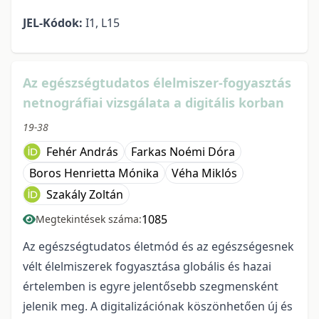
JEL-Kódok:
I1, L15
Az egészségtudatos élelmiszer-fogyasztás
netnográfiai vizsgálata a digitális korban
19-38
Fehér András
Farkas Noémi Dóra
Boros Henrietta Mónika
Véha Miklós
Szakály Zoltán
1085
Megtekintések száma:
Az egészségtudatos életmód és az egészségesnek
vélt élelmiszerek fogyasztása globális és hazai
értelemben is egyre jelentősebb szegmensként
jelenik meg. A digitalizációnak köszönhetően új és