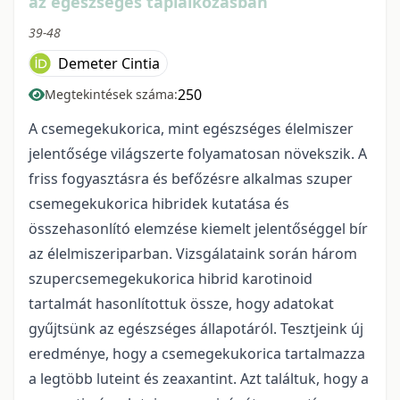
az egészséges táplálkozásban
39-48
Demeter Cintia
250
Megtekintések száma:
A csemegekukorica, mint egészséges élelmiszer
jelentősége világszerte folyamatosan növekszik. A
friss fogyasztásra és befőzésre alkalmas szuper
csemegekukorica hibridek kutatása és
összehasonlító elemzése kiemelt jelentőséggel bír
az élelmiszeriparban. Vizsgálataink során három
szupercsemegekukorica hibrid karotinoid
tartalmát hasonlítottuk össze, hogy adatokat
gyűjtsünk az egészséges állapotáról. Tesztjeink új
eredménye, hogy a csemegekukorica tartalmazza
a legtöbb luteint és zeaxantint. Azt találtuk, hogy a