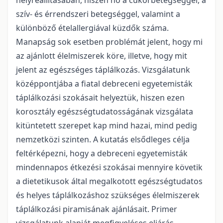
helyreállításában, hiszen nő a cukorbetegséggel, a
szív- és érrendszeri betegséggel, valamint a
különböző ételallergiával küzdők száma.
Manapság sok esetben problémát jelent, hogy mi
az ajánlott élelmiszerek köre, illetve, hogy mit
jelent az egészséges táplálkozás. Vizsgálatunk
középpontjába a fiatal debreceni egyetemisták
táplálkozási szokásait helyeztük, hiszen ezen
korosztály egészségtudatosságának vizsgálata
kitüntetett szerepet kap mind hazai, mind pedig
nemzetközi szinten. A kutatás elsődleges célja
feltérképezni, hogy a debreceni egyetemisták
mindennapos étkezési szokásai mennyire követik
a dietetikusok által megalkotott egészségtudatos
és helyes táplálkozáshoz szükséges élelmiszerek
táplálkozási piramisának ajánlásait. Primer