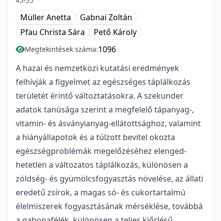
45-55
Müller Anetta
Gabnai Zoltán
Pfau Christa Sára
Pető Károly
1096
Megtekintések száma:
A hazai és nemzetközi kutatási eredmények
felhívják a figyelmet az egészséges táplálkozás
területét érintő változtatásokra. A szekunder
adatok tanúsága szerint a megfelelő tápanyag-,
vitamin- és ásványianyag-ellátottsághoz, valamint
a hiányállapotok és a túlzott bevitel okoz­ta
egészségproblémák megelőzéséhez elenged­
hetetlen a változatos táplálkozás, különösen a
zöldség- és gyümölcsfogyasztás növelése, az állati
eredetű zsírok, a magas só- és cukortartalmú
élelmiszerek fogyasztásának mérséklése, továbbá
a gabonafélék, különösen a teljes kiőrlésű