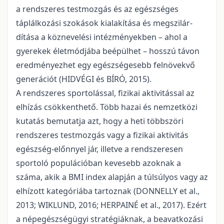
a rendszeres testmozgás és az egészséges
táplálkozási szokások kialakítása és megszilár­
dítása a köznevelési intézményekben – ahol a
gyerekek életmódjába beépülhet – hosszú tá­von
eredményezhet egy egészségesebb felnö­vekvő
generációt (HIDVÉGI és BÍRÓ, 2015).
A rendszeres sportolással, fizikai aktivi­tással az
elhízás csökkenthető. Több hazai és nemzetközi
kutatás bemutatja azt, hogy a heti többszöri
rendszeres testmozgás vagy a fizi­kai aktivitás
egészség-előnnyel jár, illetve a rendszeresen
sportoló populációban kevesebb azoknak a
száma, akik a BMI index alapján a túlsúlyos vagy az
elhízott kategóriába tartoz­nak (DONNELLY et al.,
2013; WIKLUND, 2016; HERPAINÉ et al., 2017). Ezért
a né­pegészségügyi stratégiáknak, a beavatkozási