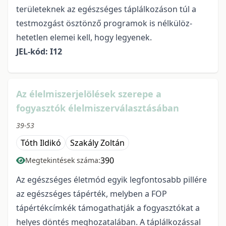
területeknek az egészséges táplálkozáson túl a
testmozgást ösztönző programok is nélkülöz­
hetetlen elemei kell, hogy legyenek.
JEL-kód: I12
Az élelmiszerjelölések szerepe a
fogyasztók élelmiszerválasztásában
39-53
Tóth Ildikó
Szakály Zoltán
390
Megtekintések száma:
Az egészséges életmód egyik legfontosabb pillére
az egészséges tápérték, melyben a FOP
tápértékcímkék támogathatják a fogyasztókat a
helyes döntés meghozatalában. A táplálkozással