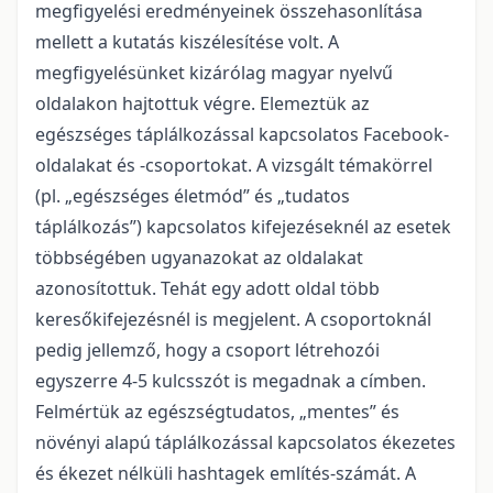
megfigyelési eredményeinek összehasonlítása
mellett a kutatás kiszélesítése volt. A
megfigyelésünket kizárólag magyar nyelvű
oldalakon hajtottuk végre. Elemeztük az
egészséges táplálkozással kapcsolatos Facebook-
oldalakat és -csoportokat. A vizsgált témakörrel
(pl. „egészséges életmód” és „tudatos
táplálkozás”) kapcsolatos kifejezéseknél az esetek
többségében ugyanazokat az oldalakat
azonosítottuk. Tehát egy adott oldal több
keresőkifejezésnél is megjelent. A csoportoknál
pedig jellemző, hogy a csoport létrehozói
egyszerre 4-5 kulcsszót is megadnak a címben.
Felmértük az egészségtudatos, „mentes” és
növényi alapú táplálkozással kapcsolatos ékezetes
és ékezet nélküli hashtagek említés-számát. A