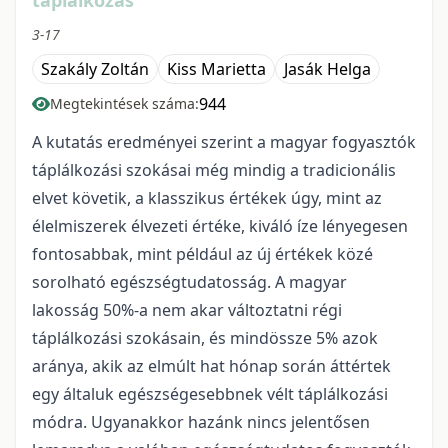
táplálkozás
3-17
Szakály Zoltán
Kiss Marietta
Jasák Helga
944
Megtekintések száma:
A kutatás eredményei szerint a magyar fogyasztók
táplálkozási szokásai még mindig a tradicionális
elvet követik, a klasszikus értékek úgy, mint az
élelmiszerek élvezeti értéke, kiváló íze lényegesen
fontosabbak, mint például az új értékek közé
sorolható egészségtudatosság. A magyar
lakosság 50%-a nem akar változtatni régi
táplálkozási szokásain, és mindössze 5% azok
aránya, akik az elmúlt hat hónap során áttértek
egy általuk egészségesebbnek vélt táplálkozási
módra. Ugyanakkor hazánk nincs jelentősen