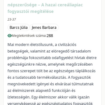
népszerűsége – A hazai cereáliapiac
fogyasztói megítélése
23-37
Barcs Júlia
Jenes Barbara
288
Megtekintések száma:
Mai modern életstílusunk, a civilizációs
betegségek, valamint az elöregedő társadalom
problémája fokozottabb odafigyelést hívtak életre
egészségünkre nézve, amelynek megőrzésében
fontos szerepet tölt be az egészséges táplálkozás
és a tudatosabb termékválasztás. A fogyasztók
megnövekedett igényei és elvárásai túlmutatnak
az élelmiszerek alapvető funkcióján és
ízletességén. Egy élelmiszer akkor válik igazán
versenyképessé az egészségtudatos fogyasztók