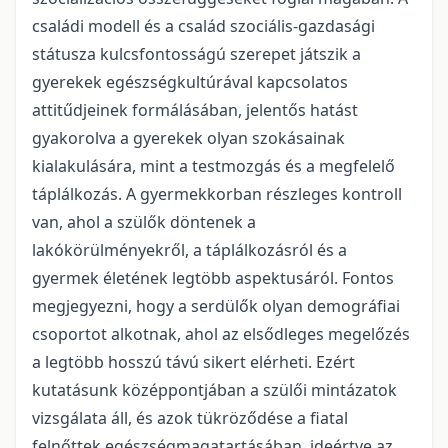
családi modell és a család szociális-gazdasági
státusza kulcsfontosságú szerepet játszik a
gyerekek egészségkultúrával kapcsolatos
attitűdjeinek formálásában, jelentős hatást
gyakorolva a gyerekek olyan szokásainak
kialakulására, mint a testmozgás és a megfelelő
táplálkozás. A gyermekkorban részleges kontroll
van, ahol a szülők döntenek a
lakókörülményekről, a táplálkozásról és a
gyermek életének legtöbb aspektusáról. Fontos
megjegyezni, hogy a serdülők olyan demográfiai
csoportot alkotnak, ahol az elsődleges megelőzés
a legtöbb hosszú távú sikert elérheti. Ezért
kutatásunk középpontjában a szülői mintázatok
vizsgálata áll, és azok tükröződése a fiatal
felnőttek egészségmagatartásában, ideértve az