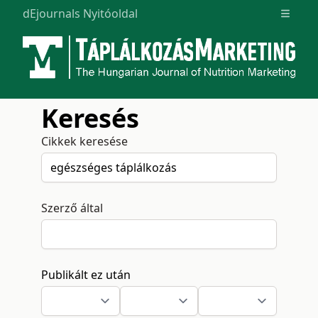
dEjournals Nyitóoldal
Open m
Keresés
Cikkek keresése
Szerző által
Publikált ez után