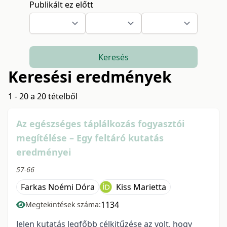
Publikált ez előtt
Keresés
Keresési eredmények
1 - 20 a 20 tételből
Az egészséges táplálkozás fogyasztói
megítélése – Egy feltáró kutatás
eredményei
57-66
Farkas Noémi Dóra
Kiss Marietta
1134
Megtekintések száma:
Jelen kutatás legfőbb célkitűzése az volt, hogy