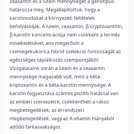
zeaxantin és a lutein mennyiségét a genotípus
határozza meg. Megállapítottuk, hogy a
karotinoidokat a környezeti feltételek
befolyásolják. A lutein, zeaxantin, β-cryptoxanthin,
β-karotin koncentrációja nem csökkent a termés
növekedésével, ami megerősíti a
csemegekukorica hibrid szelekció fontosságát az
egészséges táplálkozás szempontjából.
Vizsgálataink során a lutein és a zeaxantin
mennyisége magasabb volt, mint a béta-
kriptoxantin és a béta-karotin mennyisége. A
karotin fogyasztása számos pozitív hatással van
az emberi szervezetre, csökkentheti a rákos
megbetegedések, az érrendszeri
megbetegedések, vagy az A-vitamin hiányából
adódó farkasvakságot.