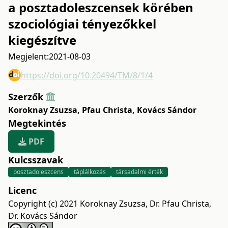
a posztadoleszcensek körében
szociológiai tényezőkkel
kiegészítve
Megjelent:
2021-08-03
https://doi.org/10.20494/TM/8/1/4
Szerzők
Koroknay Zsuzsa
,
Pfau Christa
,
Kovács Sándor
Megtekintés
PDF
Kulcsszavak
posztadoleszcens
táplálkozás
társadalmi érték
Licenc
Copyright (c) 2021 Koroknay Zsuzsa, Dr. Pfau Christa,
Dr. Kovács Sándor