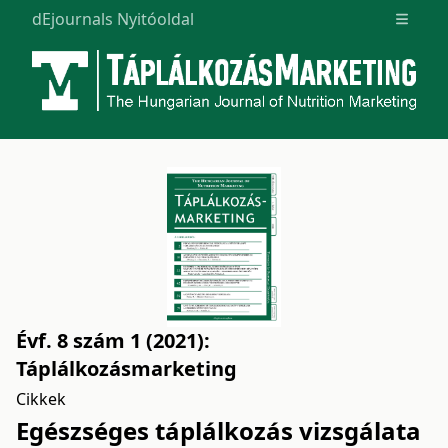
dEjournals Nyitóoldal
Open m
Évf. 8 szám 1 (2021):
Táplálkozásmarketing
Cikkek
Egészséges táplálkozás vizsgálata