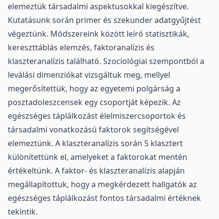
elemeztük társadalmi aspektusokkal kiegészítve.
Kutatásunk során primer és szekunder adatgyűjtést
végeztünk. Módszereink között leíró statisztikák,
kereszttáblás elemzés, faktoranalízis és
klaszteranalízis található. Szociológiai szempontból a
leválási dimenziókat vizsgáltuk meg, mellyel
megerősítettük, hogy az egyetemi polgárság a
posztadoleszcensek egy csoportját képezik. Az
egészséges táplálkozást élelmiszercsoportok és
társadalmi vonatkozású faktorok segítségével
elemeztünk. A klaszteranalízis során 5 klasztert
különítettünk el, amelyeket a faktorokat mentén
értékeltünk. A faktor- és klaszteranalízis alapján
megállapítottuk, hogy a megkérdezett hallgatók az
egészséges táplálkozást fontos társadalmi értéknek
tekintik.