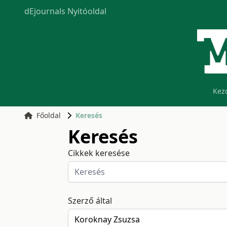
dEjournals Nyitóoldal
Kez
Főoldal
Keresés
Keresés
Cikkek keresése
Szerző által