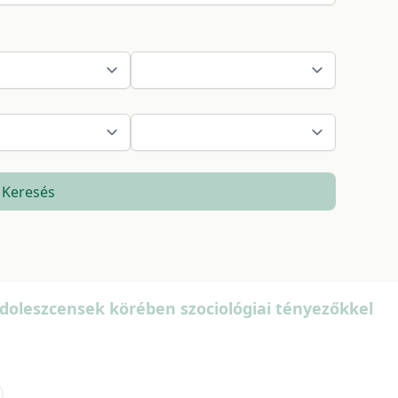
Keresés
adoleszcensek körében szociológiai tényezőkkel