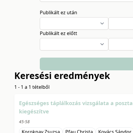
Publikált ez után
Publikált ez előtt
Keresési eredmények
1 - 1 a 1 tételből
Egészséges táplálkozás vizsgálata a poszt
kiegészítve
45-58
Koroknay Zsuzsa
Pfau Christa
Kovács Sándor