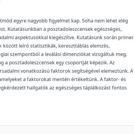
tmód egyre nagyobb figyelmet kap. Soha nem lehet elég
tést. Kutatásunkban a posztadoleszcensek egészséges,
sadalmi aspektusokkal kiegészítve. Kutatásunk során primer
özött leíró statisztikák, kereszttáblás elemzés,
ológiai szempontból a leválási dimenziókat vizsgáltuk meg,
g a posztadoleszcensek egy csoportját képezik. Az
ársadalmi vonatkozású faktorok segítségével elemeztünk. A
, amelyeket a faktorokat mentén értékeltünk. A faktor- és
megkérdezett hallgatók az egészséges táplálkozást fontos