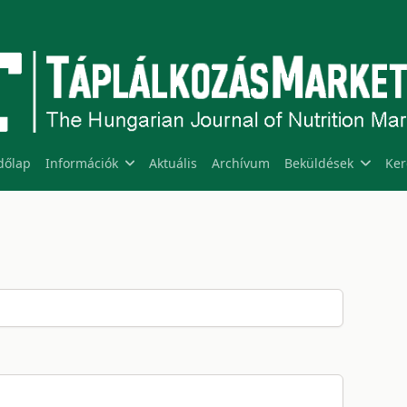
dőlap
Információk
Aktuális
Archívum
Beküldések
Ker