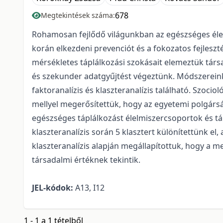
678
Megtekintések száma:
Rohamosan fejlődő világunkban az egészséges éle
korán elkezdeni prevenciót és a fokozatos fejlesz
mérsékletes táplálkozási szokásait elemeztük tár
és szekunder adatgyűjtést végeztünk. Módszereink k
faktoranalízis és klaszteranalízis található. Szoci
mellyel megerősítettük, hogy az egyetemi polgársá
egészséges táplálkozást élelmiszercsoportok és t
klaszteranalízis során 5 klasztert különítettünk el
klaszteranalízis alapján megállapítottuk, hogy a 
társadalmi értéknek tekintik.
JEL-kódok:
A13, I12
1 - 1 a 1 tételből