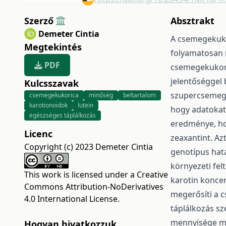
Szerző
Absztrakt
Demeter Cintia
A csemegekukor
Megtekintés
folyamatosan n
PDF
csemegekukori
jelentőséggel 
Kulcsszavak
szupercsemegek
csemegekukorica
minőség
beltartalom
karotionoidok
lutein
hogy adatokat 
egészséges táplálkozás
eredménye, ho
Licenc
zeaxantint. Az
Copyright (c) 2023 Demeter Cintia
genotípus hat
környezeti felt
This work is licensed under a
Creative
karotin konce
Commons Attribution-NoDerivatives
megerősíti a 
4.0 International License
.
táplálkozás sz
mennyisége mag
Hogyan hivatkozzuk