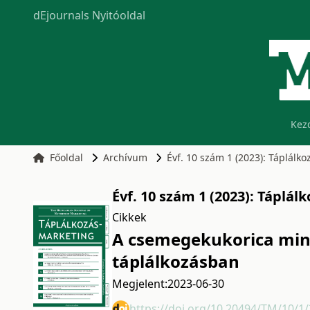
dEjournals Nyitóoldal
Kez
Főoldal
Archívum
Évf. 10 szám 1 (2023): Táplálk
Évf. 10 szám 1 (2023): Táplá
Cikkek
A csemegekukorica min
táplálkozásban
Megjelent:
2023-06-30
https://doi.org/10.20494/TM/10/1/