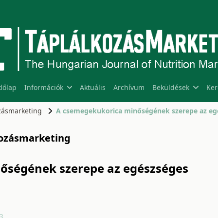
dőlap
Információk
Aktuális
Archívum
Beküldések
Ker
ozásmarketing
lkozásmarketing
őségének szerepe az egészséges
3