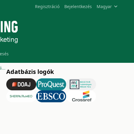
Regisztráció
Bejelentkezés
Magyar
esés
A csemegekukorica minőségének szerepe az egészséges táplálkozásban
Adatbázis logók