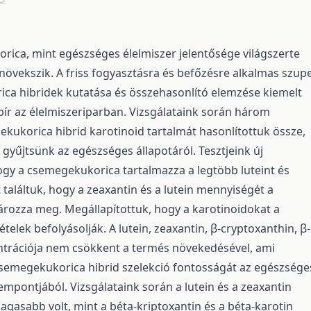
ica, mint egészséges élelmiszer jelentősége világszerte
övekszik. A friss fogyasztásra és befőzésre alkalmas szup
ca hibridek kutatása és összehasonlító elemzése kiemelt
bír az élelmiszeriparban. Vizsgálataink során három
ukorica hibrid karotinoid tartalmát hasonlítottuk össze,
gyűjtsünk az egészséges állapotáról. Tesztjeink új
gy a csemegekukorica tartalmazza a legtöbb luteint és
t találtuk, hogy a zeaxantin és a lutein mennyiségét a
ározza meg. Megállapítottuk, hogy a karotinoidokat a
ételek befolyásolják. A lutein, zeaxantin, β-cryptoxanthin, β-
ntrációja nem csökkent a termés növekedésével, ami
csemegekukorica hibrid szelekció fontosságát az egészsége
empontjából. Vizsgálataink során a lutein és a zeaxantin
asabb volt, mint a béta-kriptoxantin és a béta-karotin