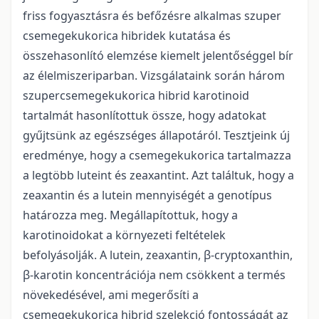
friss fogyasztásra és befőzésre alkalmas szuper
csemegekukorica hibridek kutatása és
összehasonlító elemzése kiemelt jelentőséggel bír
az élelmiszeriparban. Vizsgálataink során három
szupercsemegekukorica hibrid karotinoid
tartalmát hasonlítottuk össze, hogy adatokat
gyűjtsünk az egészséges állapotáról. Tesztjeink új
eredménye, hogy a csemegekukorica tartalmazza
a legtöbb luteint és zeaxantint. Azt találtuk, hogy a
zeaxantin és a lutein mennyiségét a genotípus
határozza meg. Megállapítottuk, hogy a
karotinoidokat a környezeti feltételek
befolyásolják. A lutein, zeaxantin, β-cryptoxanthin,
β-karotin koncentrációja nem csökkent a termés
növekedésével, ami megerősíti a
csemegekukorica hibrid szelekció fontosságát az