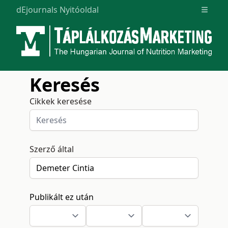
dEjournals Nyitóoldal
Open m
Keresés
Cikkek keresése
Szerző által
Publikált ez után