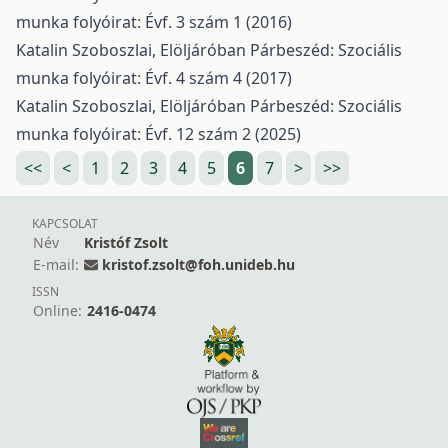
munka folyóirat: Évf. 3 szám 1 (2016)
Katalin Szoboszlai,
Elöljáróban
Párbeszéd: Szociális
munka folyóirat: Évf. 4 szám 4 (2017)
Katalin Szoboszlai,
Elöljáróban
Párbeszéd: Szociális
munka folyóirat: Évf. 12 szám 2 (2025)
<<
<
1
2
3
4
5
6
7
>
>>
KAPCSOLAT
Név
Kristóf Zsolt
E-mail:
kristof.zsolt@foh.unideb.hu
ISSN
Online:
2416-0474