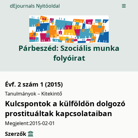
dEjournals Nyitóoldal
Open m
Párbeszéd: Szociális munka
folyóirat
Évf. 2 szám 1 (2015)
Tanulmányok – Kitekintő
Kulcspontok a külföldön dolgozó
prostituáltak kapcsolataiban
Megjelent:
2015-02-01
Szerzők