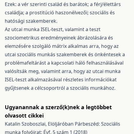
Ezek: a vér szerinti család és barátok; a férj/élettárs
családja; a prostitúció haszonélvezői; szociális és
hatósági szakemberek.
Az utcai munka ISEL-teszt, valamint a teszt
szociometrikus eredményeinek ábrázolására és
elemzésére szolgáló mátrix alkalmas arra, hogy az
utcai szociális munkás szakemberek és önkéntesek a
problémafeltárást a kapcsolati háló felhasználásával
valósítsák meg, valamint arra, hogy az utcai munka
ISEL-teszt alkalmazásával részletes információkat
gyűjtsenek a célcsoportról a szociális munkához.
Ugyanannak a szerző(k)nek a legtöbbet
olvasott cikkei
Katalin Szoboszlai,
Elöljáróban
Párbeszéd: Szociális
munka folyóirat: Évf. 5 szám 1 (2018)