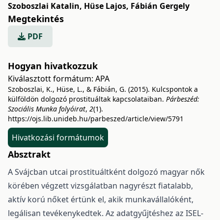
Szoboszlai Katalin
,
Hüse Lajos
,
Fábián Gergely
Megtekintés
PDF
Hogyan hivatkozzuk
Kiválasztott formátum:
APA
Szoboszlai, K., Hüse, L., & Fábián, G. (2015). Kulcspontok a
külföldön dolgozó prostituáltak kapcsolataiban.
Párbeszéd:
Szociális Munka folyóirat
,
2
(1).
https://ojs.lib.unideb.hu/parbeszed/article/view/5791
Hivatkozási formátumok
Absztrakt
A Svájcban utcai prostituáltként dolgozó magyar nők
körében végzett vizsgálatban nagyrészt fiatalabb,
aktív korú nőket értünk el, akik munkavállalóként,
legálisan tevékenykedtek. Az adatgyűjtéshez az ISEL-