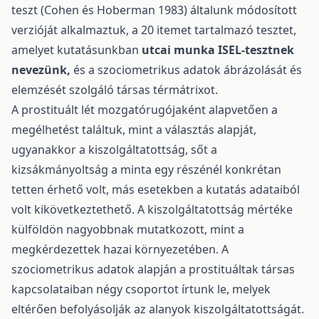
teszt (Cohen és Hoberman 1983) általunk módosított
verzióját alkalmaztuk, a 20 itemet tartalmazó tesztet,
amelyet kutatásunkban
utcai munka ISEL-tesztnek
nevezünk,
és a szociometrikus adatok ábrázolását és
elemzését szolgáló társas térmátrixot.
A prostituált lét mozgatórugójaként alapvetően a
megélhetést találtuk, mint a választás alapját,
ugyanakkor a kiszolgáltatottság, sőt a
kizsákmányoltság a minta egy részénél konkrétan
tetten érhető volt, más esetekben a kutatás adataiból
volt kikövetkeztethető. A kiszolgáltatottság mértéke
külföldön nagyobbnak mutatkozott, mint a
megkérdezettek hazai környezetében. A
szociometrikus adatok alapján a prostituáltak társas
kapcsolataiban négy csoportot írtunk le, melyek
eltérően befolyásolják az alanyok kiszolgáltatottságát.