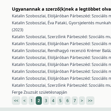
Ugyanannak a szerző(k)nek a legtöbbet olvas
Katalin Szoboszlai,
Elöljáróban
Párbeszéd: Szociális m
Katalin Szoboszlai, Éva Pataki,
Gyorsjelentés munkahe
(2023)
Katalin Szoboszlai,
Szerzőink
Párbeszéd: Szociális mu
Katalin Szoboszlai,
Elöljáróban
Párbeszéd: Szociális m
Katalin Szoboszlai,
Rendhagyó recenzió Krémer Baláz
Katalin Szoboszlai,
Elöljáróban
Párbeszéd: Szociális m
Katalin Szoboszlai,
Elöljáróban
Párbeszéd: Szociális m
Katalin Szoboszlai,
Elöljáróban
Párbeszéd: Szociális m
Katalin Szoboszlai,
Elöljáróban
Párbeszéd: Szociális m
Katalin Szoboszlai,
Szerzőink
Párbeszéd: Szociális mu
Ferge Zsuzsát születésnapján
<<
<
1
2
3
4
5
6
7
>
>>