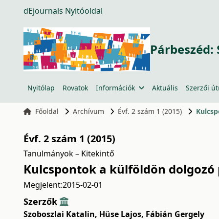
dEjournals Nyitóoldal
Párbeszéd: 
Nyitólap
Rovatok
Információk
Aktuális
Szerzői ú
Főoldal
Archívum
Évf. 2 szám 1 (2015)
Kulcsp
Évf. 2 szám 1 (2015)
Tanulmányok – Kitekintő
Kulcspontok a külföldön dolgozó 
Megjelent:
2015-02-01
Szerzők
Szoboszlai Katalin
,
Hüse Lajos
,
Fábián Gergely