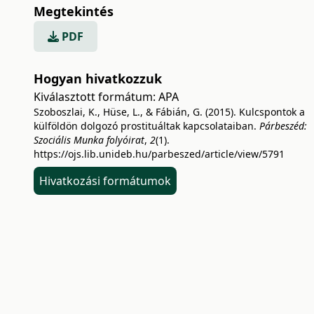
Megtekintés
PDF
Hogyan hivatkozzuk
Kiválasztott formátum:
APA
Szoboszlai, K., Hüse, L., & Fábián, G. (2015). Kulcspontok a
külföldön dolgozó prostituáltak kapcsolataiban.
Párbeszéd:
Szociális Munka folyóirat
,
2
(1).
https://ojs.lib.unideb.hu/parbeszed/article/view/5791
Hivatkozási formátumok