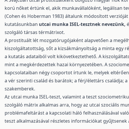
A Svájcban utcai prostituáltként dolgozó magyar nők köré
korú nőket értünk el, akik munkavállalóként, legálisan t
(Cohen és Hoberman 1983) általunk módosított verzióját 
kutatásunkban
utcai munka ISEL-tesztnek nevezünk,
é
szolgáló társas térmátrixot.
A prostituált lét mozgatórugójaként alapvetően a megélhe
kiszolgáltatottság, sőt a kizsákmányoltság a minta egy r
a kutatás adataiból volt kikövetkeztethető. A kiszolgál
mint a megkérdezettek hazai környezetében. A szociometr
kapcsolataiban négy csoportot írtunk le, melyek eltérően 
a vér szerinti család és barátok; a férj/élettárs családja; 
szakemberek.
Az utcai munka ISEL-teszt, valamint a teszt szociometri
szolgáló mátrix alkalmas arra, hogy az utcai szociális 
problémafeltárást a kapcsolati háló felhasználásával val
teszt alkalmazásával részletes információkat gyűjtsenek 