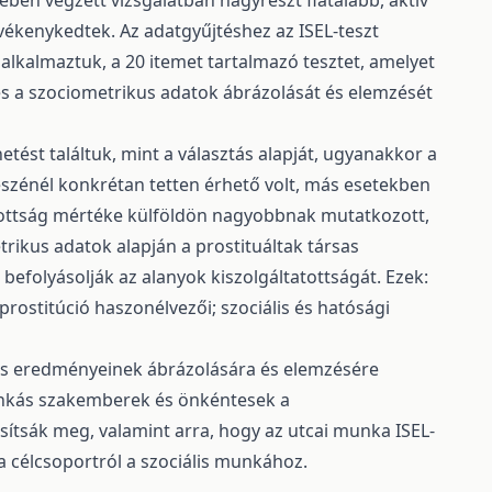
ben végzett vizsgálatban nagyrészt fiatalabb, aktív
evékenykedtek. Az adatgyűjtéshez az ISEL-teszt
alkalmaztuk, a 20 itemet tartalmazó tesztet, amelyet
s a szociometrikus adatok ábrázolását és elemzését
tést találtuk, mint a választás alapját, ugyanakkor a
észénél konkrétan tetten érhető volt, más esetekben
tatottság mértéke külföldön nagyobbnak mutatkozott,
ikus adatok alapján a prostituáltak társas
befolyásolják az alanyok kiszolgáltatottságát. Ezek:
a prostitúció haszonélvezői; szociális és hatósági
kus eredményeinek ábrázolására és elemzésére
munkás szakemberek és önkéntesek a
ósítsák meg, valamint arra, hogy az utcai munka ISEL-
a célcsoportról a szociális munkához.