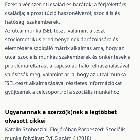
Ezek: a vér szerinti család és barátok; a férj/élettárs
családja; a prostitúció haszonélvezői; szociális és
hatósági szakemberek.
Az utcai munka ISEL-teszt, valamint a teszt
szociometrikus eredményeinek ábrázolására és
elemzésére szolgáló mátrix alkalmas arra, hogy az
utcai szociális munkás szakemberek és önkéntesek a
problémafeltárást a kapcsolati háló felhasználásával
valósítsák meg, valamint arra, hogy az utcai munka
ISEL-teszt alkalmazásával részletes információkat
gyűjtsenek a célcsoportról a szociális munkához.
Ugyanannak a szerző(k)nek a legtöbbet
olvasott cikkei
Katalin Szoboszlai,
Elöljáróban
Párbeszéd: Szociális
munka folyóirat: Évf. 5 szám 4 (2018)