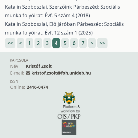
Katalin Szoboszlai,
Szerzőink
Párbeszéd: Szociális
munka folyóirat: Évf. 5 szám 4 (2018)
Katalin Szoboszlai,
Elöljáróban
Párbeszéd: Szociális
munka folyóirat: Évf. 12 szám 1 (2025)
<<
<
1
2
3
4
5
6
7
>
>>
KAPCSOLAT
Név
Kristóf Zsolt
E-mail:
kristof.zsolt@foh.unideb.hu
ISSN
Online:
2416-0474