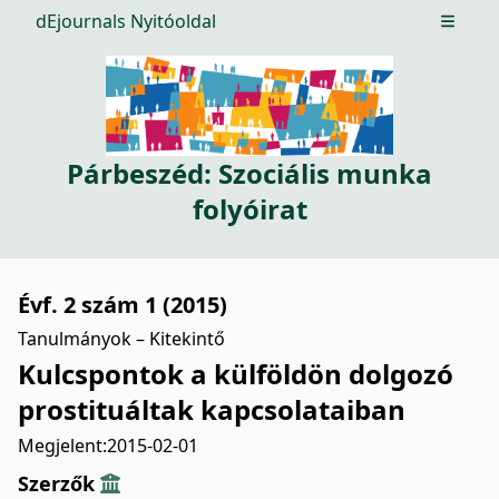
dEjournals Nyitóoldal
Open m
Párbeszéd: Szociális munka
folyóirat
Évf. 2 szám 1 (2015)
Tanulmányok – Kitekintő
Kulcspontok a külföldön dolgozó
prostituáltak kapcsolataiban
Megjelent:
2015-02-01
Szerzők