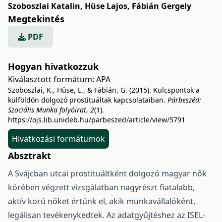
Szoboszlai Katalin
,
Hüse Lajos
,
Fábián Gergely
Megtekintés
PDF
Hogyan hivatkozzuk
Kiválasztott formátum:
APA
Szoboszlai, K., Hüse, L., & Fábián, G. (2015). Kulcspontok a
külföldön dolgozó prostituáltak kapcsolataiban.
Párbeszéd:
Szociális Munka folyóirat
,
2
(1).
https://ojs.lib.unideb.hu/parbeszed/article/view/5791
Hivatkozási formátumok
Absztrakt
A Svájcban utcai prostituáltként dolgozó magyar nők
körében végzett vizsgálatban nagyrészt fiatalabb,
aktív korú nőket értünk el, akik munkavállalóként,
legálisan tevékenykedtek. Az adatgyűjtéshez az ISEL-