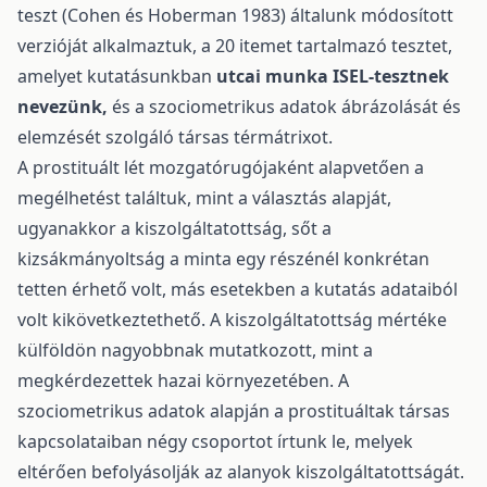
teszt (Cohen és Hoberman 1983) általunk módosított
verzióját alkalmaztuk, a 20 itemet tartalmazó tesztet,
amelyet kutatásunkban
utcai munka ISEL-tesztnek
nevezünk,
és a szociometrikus adatok ábrázolását és
elemzését szolgáló társas térmátrixot.
A prostituált lét mozgatórugójaként alapvetően a
megélhetést találtuk, mint a választás alapját,
ugyanakkor a kiszolgáltatottság, sőt a
kizsákmányoltság a minta egy részénél konkrétan
tetten érhető volt, más esetekben a kutatás adataiból
volt kikövetkeztethető. A kiszolgáltatottság mértéke
külföldön nagyobbnak mutatkozott, mint a
megkérdezettek hazai környezetében. A
szociometrikus adatok alapján a prostituáltak társas
kapcsolataiban négy csoportot írtunk le, melyek
eltérően befolyásolják az alanyok kiszolgáltatottságát.