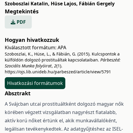
Szoboszlai Katalin
,
Hüse Lajos
,
Fábián Gergely
Megtekintés
PDF
Hogyan hivatkozzuk
Kiválasztott formátum:
APA
Szoboszlai, K., Hüse, L., & Fábián, G. (2015). Kulcspontok a
külföldön dolgozó prostituáltak kapcsolataiban.
Párbeszéd:
Szociális Munka folyóirat
,
2
(1).
https://ojs.lib.unideb.hu/parbeszed/article/view/5791
Hivatkozási formátumok
Absztrakt
A Svájcban utcai prostituáltként dolgozó magyar nők
körében végzett vizsgálatban nagyrészt fiatalabb,
aktív korú nőket értünk el, akik munkavállalóként,
legálisan tevékenykedtek. Az adatgyűjtéshez az ISEL-