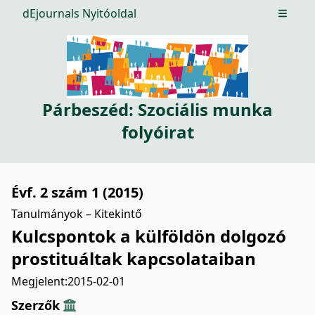
dEjournals Nyitóoldal
Open m
Párbeszéd: Szociális munka
folyóirat
Évf. 2 szám 1 (2015)
Tanulmányok – Kitekintő
Kulcspontok a külföldön dolgozó
prostituáltak kapcsolataiban
Megjelent:
2015-02-01
Szerzők