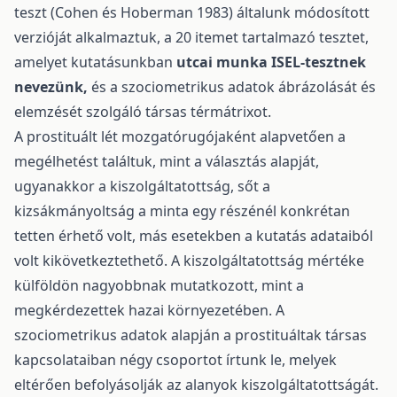
teszt (Cohen és Hoberman 1983) általunk módosított
verzióját alkalmaztuk, a 20 itemet tartalmazó tesztet,
amelyet kutatásunkban
utcai munka ISEL-tesztnek
nevezünk,
és a szociometrikus adatok ábrázolását és
elemzését szolgáló társas térmátrixot.
A prostituált lét mozgatórugójaként alapvetően a
megélhetést találtuk, mint a választás alapját,
ugyanakkor a kiszolgáltatottság, sőt a
kizsákmányoltság a minta egy részénél konkrétan
tetten érhető volt, más esetekben a kutatás adataiból
volt kikövetkeztethető. A kiszolgáltatottság mértéke
külföldön nagyobbnak mutatkozott, mint a
megkérdezettek hazai környezetében. A
szociometrikus adatok alapján a prostituáltak társas
kapcsolataiban négy csoportot írtunk le, melyek
eltérően befolyásolják az alanyok kiszolgáltatottságát.