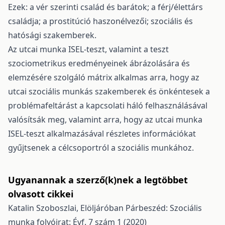
Ezek: a vér szerinti család és barátok; a férj/élettárs
családja; a prostitúció haszonélvezői; szociális és
hatósági szakemberek.
Az utcai munka ISEL-teszt, valamint a teszt
szociometrikus eredményeinek ábrázolására és
elemzésére szolgáló mátrix alkalmas arra, hogy az
utcai szociális munkás szakemberek és önkéntesek a
problémafeltárást a kapcsolati háló felhasználásával
valósítsák meg, valamint arra, hogy az utcai munka
ISEL-teszt alkalmazásával részletes információkat
gyűjtsenek a célcsoportról a szociális munkához.
Ugyanannak a szerző(k)nek a legtöbbet
olvasott cikkei
Katalin Szoboszlai,
Elöljáróban
Párbeszéd: Szociális
munka folyóirat: Évf. 7 szám 1 (2020)