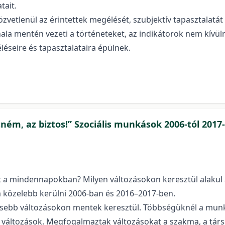
tait.
vetlenül az érintettek megélését, szubjektív tapasztalatát 
ala mentén vezeti a történeteket, az indikátorok nem kívül
éseire és tapasztalataira épülnek.
ém, az biztos!” Szociális munkások 2006-tól 2017-
 a mindennapokban? Milyen változásokon keresztül alakul 
közelebb kerülni 2006-ban és 2016–2017-ben.
sebb változásokon mentek keresztül. Többségüknél a munká
 változások. Megfogalmaztak változásokat a szakma, a tár