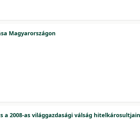
nása Magyarországon
ás a 2008-as világgazdasági válság hitelkárosultja