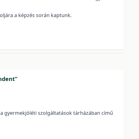
oljára a képzés során kaptunk.
ndent”
a gyermekjóléti szolgáltatások tárházában című