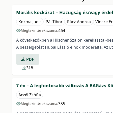
Morális kockázat – Hazugság és/vagy érd
Kozma Judit
Pál Tibor
Rácz Andrea
Vincze Er
464
Megtekintések száma:
A következőkben a Hilscher Szalon kerekasztal-besz
A beszélgetést Hubai László elnök moderálta. Az Et
PDF
318
7 év – A legfontosabb változás A BAGázs 
Aczél Zsófia
355
Megtekintések száma: