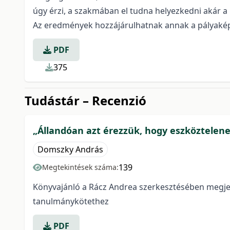
úgy érzi, a szakmában el tudna helyezkedni akár a 
Az eredmények hozzájárulhatnak annak a pályaképn
PDF
375
Tudástár – Recenzió
„Állandóan azt érezzük, hogy eszköztelen
Domszky András
139
Megtekintések száma:
Könyvajánló a Rácz Andrea szerkesztésében megjel
tanulmánykötethez
PDF