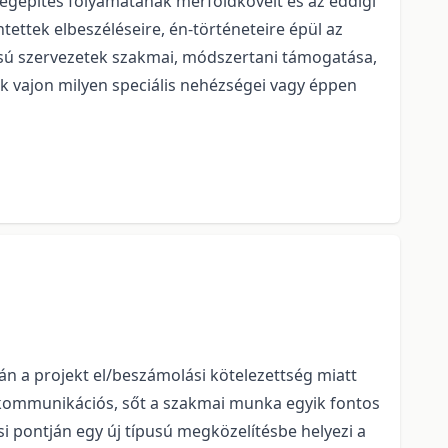
gépítés folyamatának mérföldköveit és az eddigi
ettek elbeszéléseire, én-történeteire épül az
pusú szervezetek szakmai, módszertani támogatása,
k vajon milyen speciális nehézségei vagy éppen
n a projekt el/beszámolási kötelezettség miatt
a kommunikációs, sőt a szakmai munka egyik fontos
si pontján egy új típusú megközelítésbe helyezi a