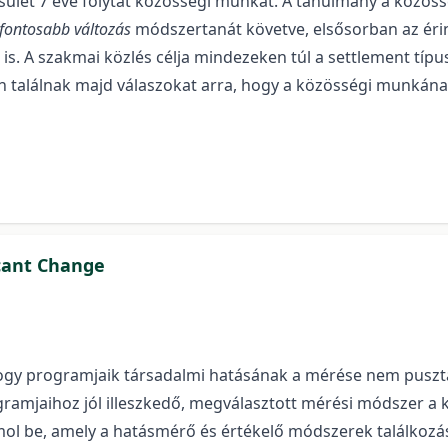
et 7 éve folytat közösségi munkát. A tanulmány a közössé
gfontosabb változás
módszertanát követve, elsősorban az érint
a is. A szakmai közlés célja mindezeken túl a settlement tí
 találnak majd válaszokat arra, hogy a közösségi munkána
icant Change
hogy programjaik társadalmi hatásának a mérése nem pusztá
ogramjaihoz jól illeszkedő, megválasztott mérési módszer 
számol be, amely a hatásmérő és értékelő módszerek találkozá