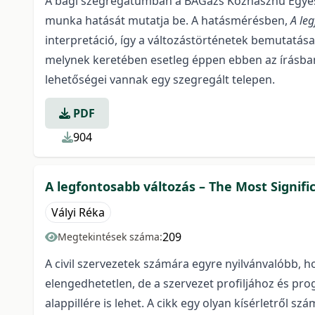
A bagi szegregátumban a BAGázs Közhasznú Egyesül
munka hatását mutatja be. A hatásmérésben,
A le
interpretáció, így a változástörténetek bemutatás
melynek keretében esetleg éppen ebben az írásban
lehetőségei vannak egy szegregált telepen.
PDF
904
A legfontosabb változás – The Most Signif
Vályi Réka
209
Megtekintések száma:
A civil szervezetek számára egyre nyilvánvalóbb, 
elengedhetetlen, de a szervezet profiljához és pr
alappillére is lehet. A cikk egy olyan kísérletről 