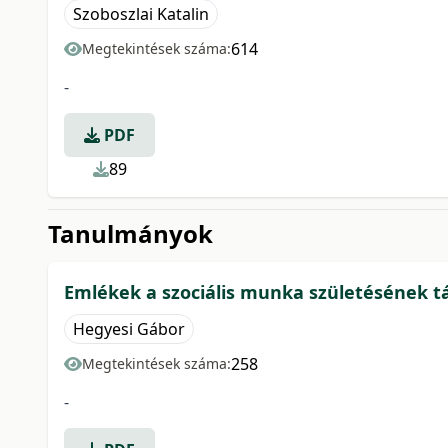
Szoboszlai Katalin
614
Megtekintések száma:
-
PDF
89
Tanulmányok
Emlékek a szociális munka születésének t
Hegyesi Gábor
258
Megtekintések száma:
-