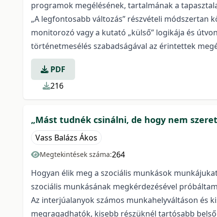
programok megélésének, tartalmának a tapasztala
„A legfontosabb változás” részvételi módszertan köz
monitorozó vagy a kutató „külső” logikája és útvon
történetmesélés szabadságával az érintettek megél
PDF
216
„Mást tudnék csinálni, de hogy nem szeretn
Vass Balázs Ákos
264
Megtekintések száma:
Hogyan élik meg a szociális munkások munkájukat
szociális munkásának megkérdezésével próbáltam 
Az interjúalanyok számos munkahelyváltáson és ki
megragadhatók, kisebb részüknél tartósabb belső