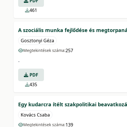
PDF
461
A szociális munka fejlődése és megtorpa
Gosztonyi Géza
257
Megtekintések száma:
-
PDF
435
Egy kudarcra ítélt szakpolitikai beavatkoz
Kovács Csaba
139
Megtekintések száma: