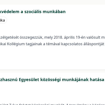
ekvédelem a szociális munkában
ika
élgetését összegezzük, mely 2018. április 19-én valósult me
ikai Kollégium tagjainak a témával kapcsolatos álláspontját
Közhasznú Egyesület közösségi munkájának hatás