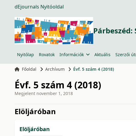
dEjournals Nyitóoldal
Párbeszéd: 
Nyitólap
Rovatok
Információk
Aktuális
Szerzői ú
Főoldal
Archívum
Évf. 5 szám 4 (2018)
Évf. 5 szám 4 (2018)
Megjelent
november 1, 2018
issue.tableOfContents6a7
Elöljáróban
Elöljáróban