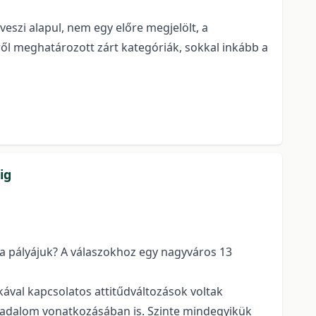
veszi alapul, nem egy előre megjelölt, a
ről meghatározott zárt kategóriák, sokkal inkább a
ig
a pályájuk? A válaszokhoz egy nagyváros 13
val kapcsolatos attitűdváltozások voltak
sadalom vonatkozásában is. Szinte mindegyikük