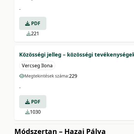
-
PDF
221
Közösségi jelleg – közösségi tevékenysége
Vercseg Ilona
229
Megtekintések száma:
-
PDF
1030
Módszertan – Hazai Pálya