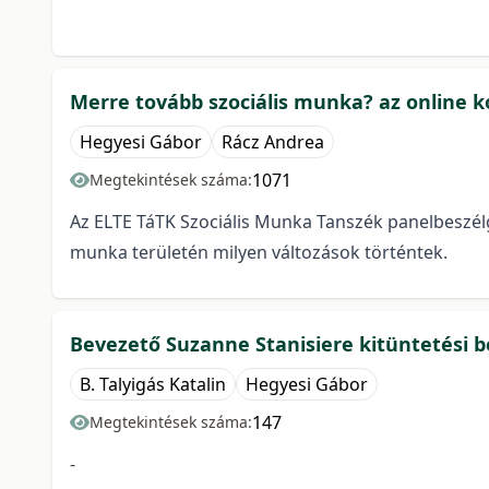
Merre tovább szociális munka? az online k
Hegyesi Gábor
Rácz Andrea
1071
Megtekintések száma:
Az ELTE TáTK Szociális Munka Tanszék panelbeszélge
munka területén milyen változások történtek.
Bevezető Suzanne Stanisiere kitüntetési b
B. Talyigás Katalin
Hegyesi Gábor
147
Megtekintések száma:
-