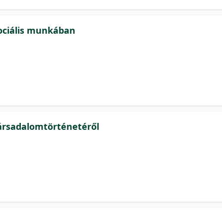
zociális munkában
ársadalomtörténetéről