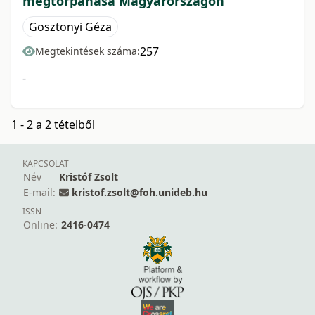
megtorpanása Magyarországon
Gosztonyi Géza
257
Megtekintések száma:
-
1 - 2 a 2 tételből
KAPCSOLAT
Név
Kristóf Zsolt
E-mail:
kristof.zsolt@foh.unideb.hu
ISSN
Online:
2416-0474