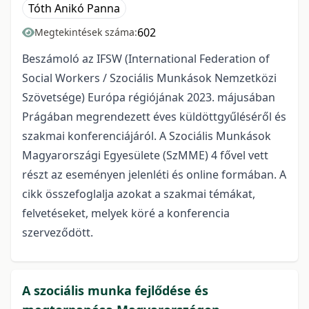
Tóth Anikó Panna
602
Megtekintések száma:
Beszámoló az IFSW (International Federation of
Social Workers / Szociális Munkások Nemzetközi
Szövetsége) Európa régiójának 2023. májusában
Prágában megrendezett éves küldöttgyűléséről és
szakmai konferenciájáról. A Szociális Munkások
Magyarországi Egyesülete (SzMME) 4 fővel vett
részt az eseményen jelenléti és online formában. A
cikk összefoglalja azokat a szakmai témákat,
felvetéseket, melyek köré a konferencia
szerveződött.
A szociális munka fejlődése és