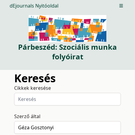
dEjournals Nyitóoldal
Open m
Párbeszéd: Szociális munka
folyóirat
Keresés
Cikkek keresése
Szerző által