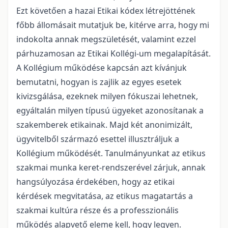
Ezt követően a hazai Etikai kódex létrejöttének
főbb állomásait mutatjuk be, kitérve arra, hogy mi
indokolta annak megszületését, valamint ezzel
párhuzamosan az Etikai Kollégi-um megalapítását.
A Kollégium működése kapcsán azt kívánjuk
bemutatni, hogyan is zajlik az egyes esetek
kivizsgálása, ezeknek milyen fókuszai lehetnek,
egyáltalán milyen típusú ügyeket azonosítanak a
szakemberek etikainak. Majd két anonimizált,
ügyvitelből származó esettel illusztráljuk a
Kollégium működését. Tanulmányunkat az etikus
szakmai munka keret-rendszerével zárjuk, annak
hangsúlyozása érdekében, hogy az etikai
kérdések megvitatása, az etikus magatartás a
szakmai kultúra része és a professzionális
működés alapvető eleme kell, hogy legyen.