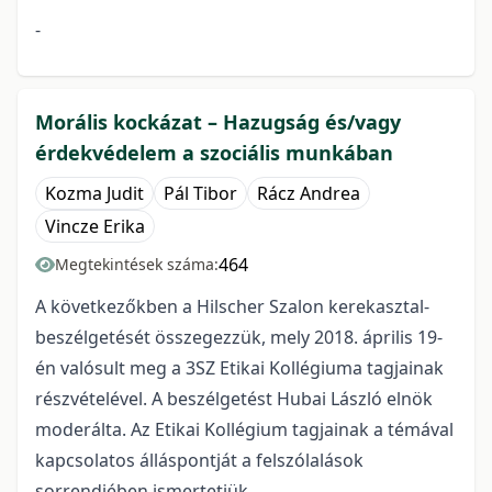
-
Morális kockázat – Hazugság és/vagy
érdekvédelem a szociális munkában
Kozma Judit
Pál Tibor
Rácz Andrea
Vincze Erika
464
Megtekintések száma:
A következőkben a Hilscher Szalon kerekasztal-
beszélgetését összegezzük, mely 2018. április 19-
én valósult meg a 3SZ Etikai Kollégiuma tagjainak
részvételével. A beszélgetést Hubai László elnök
moderálta. Az Etikai Kollégium tagjainak a témával
kapcsolatos álláspontját a felszólalások
sorrendjében ismertetjük.