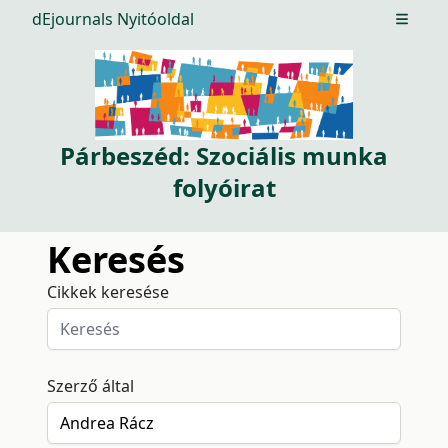
dEjournals Nyitóoldal
Open m
Párbeszéd: Szociális munka
folyóirat
Keresés
Cikkek keresése
Szerző által