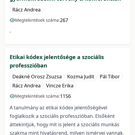
Rácz Andrea
267
Megtekintések száma:
-
Etikai kódex jelentősége a szociális
professzióban
Deákné Orosz Zsuzsa
Kozma Judit
Pál Tibor
Rácz Andrea
Vincze Erika
1156
Megtekintések száma:
A tanulmány az etikai kódex jelentőségével
foglalkozik a szociális professzióban. Elsőként
áttekintjük, hogy mit is jelent a szociális munkás
szakma mint hivatásrend, milyen ismérvei vannak.