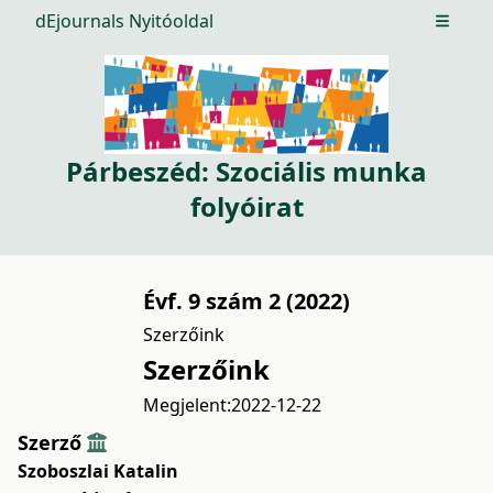
dEjournals Nyitóoldal
Open m
Párbeszéd: Szociális munka
folyóirat
Évf. 9 szám 2 (2022)
Szerzőink
Szerzőink
Megjelent:
2022-12-22
Szerző
Szoboszlai Katalin