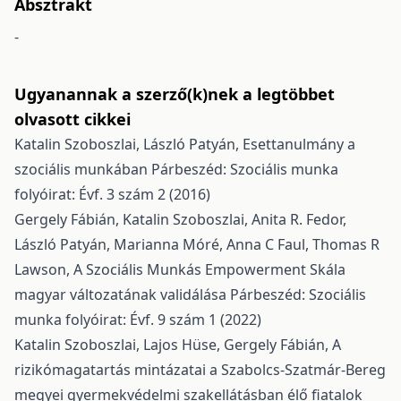
Absztrakt
-
Ugyanannak a szerző(k)nek a legtöbbet
olvasott cikkei
Katalin Szoboszlai, László Patyán,
Esettanulmány a
szociális munkában
Párbeszéd: Szociális munka
folyóirat: Évf. 3 szám 2 (2016)
Gergely Fábián, Katalin Szoboszlai, Anita R. Fedor,
László Patyán, Marianna Móré, Anna C Faul, Thomas R
Lawson,
A Szociális Munkás Empowerment Skála
magyar változatának validálása
Párbeszéd: Szociális
munka folyóirat: Évf. 9 szám 1 (2022)
Katalin Szoboszlai, Lajos Hüse, Gergely Fábián,
A
rizikómagatartás mintázatai a Szabolcs-Szatmár-Bereg
megyei gyermekvédelmi szakellátásban élő fiatalok