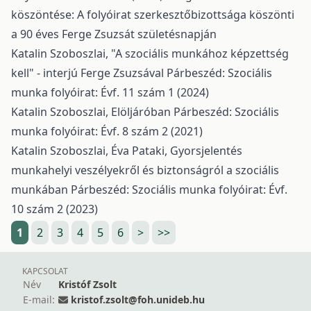
köszöntése: A folyóirat szerkesztőbizottsága köszönti
a 90 éves Ferge Zsuzsát születésnapján
Katalin Szoboszlai,
"A szociális munkához képzettség
kell" - interjú Ferge Zsuzsával
Párbeszéd: Szociális
munka folyóirat: Évf. 11 szám 1 (2024)
Katalin Szoboszlai,
Elöljáróban
Párbeszéd: Szociális
munka folyóirat: Évf. 8 szám 2 (2021)
Katalin Szoboszlai, Éva Pataki,
Gyorsjelentés
munkahelyi veszélyekről és biztonságról a szociális
munkában
Párbeszéd: Szociális munka folyóirat: Évf.
10 szám 2 (2023)
1
2
3
4
5
6
>
>>
KAPCSOLAT
Név
Kristóf Zsolt
E-mail:
kristof.zsolt@foh.unideb.hu