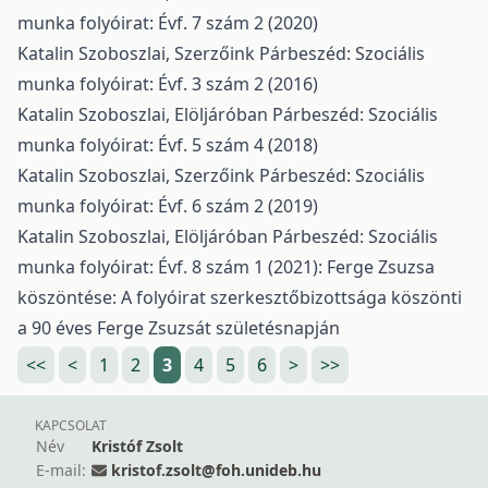
munka folyóirat: Évf. 7 szám 2 (2020)
Katalin Szoboszlai,
Szerzőink
Párbeszéd: Szociális
munka folyóirat: Évf. 3 szám 2 (2016)
Katalin Szoboszlai,
Elöljáróban
Párbeszéd: Szociális
munka folyóirat: Évf. 5 szám 4 (2018)
Katalin Szoboszlai,
Szerzőink
Párbeszéd: Szociális
munka folyóirat: Évf. 6 szám 2 (2019)
Katalin Szoboszlai,
Elöljáróban
Párbeszéd: Szociális
munka folyóirat: Évf. 8 szám 1 (2021): Ferge Zsuzsa
köszöntése: A folyóirat szerkesztőbizottsága köszönti
a 90 éves Ferge Zsuzsát születésnapján
<<
<
1
2
3
4
5
6
>
>>
KAPCSOLAT
Név
Kristóf Zsolt
E-mail:
kristof.zsolt@foh.unideb.hu