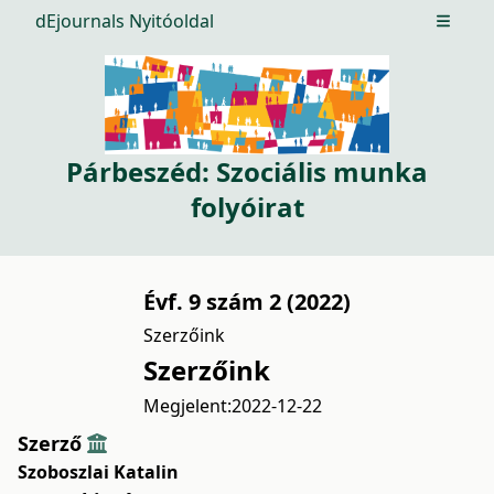
dEjournals Nyitóoldal
Open m
Párbeszéd: Szociális munka
folyóirat
Évf. 9 szám 2 (2022)
Szerzőink
Szerzőink
Megjelent:
2022-12-22
Szerző
Szoboszlai Katalin