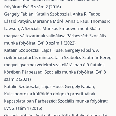
folyóirat: Évf. 3 szám 2 (2016)
Gergely Fábián, Katalin Szoboszlai, Anita R. Fedor,
László Patyán, Marianna Móré, Anna C Faul, Thomas R
Lawson,
A Szociális Munkás Empowerment Skála
magyar változatának validálása
Párbeszéd: Szociális
munka folyóirat: Évf. 9 szám 1 (2022)
Katalin Szoboszlai, Lajos Hüse, Gergely Fábián,
A
rizikómagatartás mintázatai a Szabolcs-Szatmár-Bereg
megyei gyermekvédelmi szakellátásban élő fiatalok
körében
Párbeszéd: Szociális munka folyóirat: Évf. 8
szám 2 (2021)
Katalin Szoboszlai, Lajos Hüse, Gergely Fábián,
Kulcspontok a külföldön dolgozó prostituáltak
kapcsolataiban
Párbeszéd: Szociális munka folyóirat:
Évf. 2 szám 1 (2015)
Gergely Fábián, Anikó Panna Tóth, Katalin Szoboszlai,