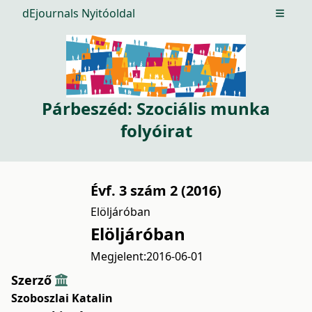
dEjournals Nyitóoldal
Open m
Párbeszéd: Szociális munka
folyóirat
Évf. 3 szám 2 (2016)
Elöljáróban
Elöljáróban
Megjelent:
2016-06-01
Szerző
Szoboszlai Katalin