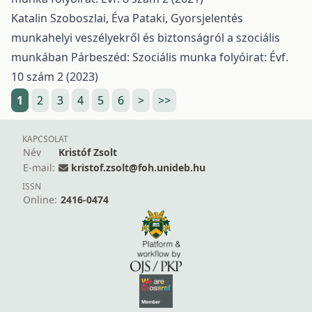
Katalin Szoboszlai, Éva Pataki,
Gyorsjelentés
munkahelyi veszélyekről és biztonságról a szociális
munkában
Párbeszéd: Szociális munka folyóirat: Évf.
10 szám 2 (2023)
1
2
3
4
5
6
>
>>
KAPCSOLAT
Név
Kristóf Zsolt
E-mail:
kristof.zsolt@foh.unideb.hu
ISSN
Online:
2416-0474