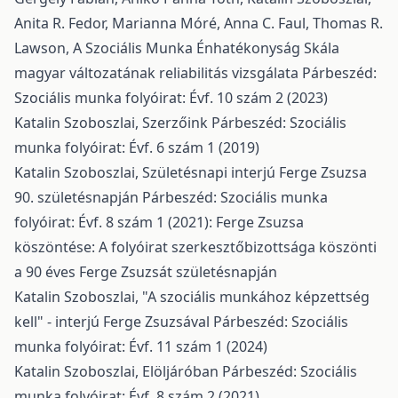
Anita R. Fedor, Marianna Móré, Anna C. Faul, Thomas R.
Lawson,
A Szociális Munka Énhatékonyság Skála
magyar változatának reliabilitás vizsgálata
Párbeszéd:
Szociális munka folyóirat: Évf. 10 szám 2 (2023)
Katalin Szoboszlai,
Szerzőink
Párbeszéd: Szociális
munka folyóirat: Évf. 6 szám 1 (2019)
Katalin Szoboszlai,
Születésnapi interjú Ferge Zsuzsa
90. születésnapján
Párbeszéd: Szociális munka
folyóirat: Évf. 8 szám 1 (2021): Ferge Zsuzsa
köszöntése: A folyóirat szerkesztőbizottsága köszönti
a 90 éves Ferge Zsuzsát születésnapján
Katalin Szoboszlai,
"A szociális munkához képzettség
kell" - interjú Ferge Zsuzsával
Párbeszéd: Szociális
munka folyóirat: Évf. 11 szám 1 (2024)
Katalin Szoboszlai,
Elöljáróban
Párbeszéd: Szociális
munka folyóirat: Évf. 8 szám 2 (2021)