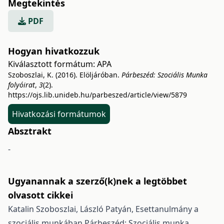
Megtekintés
PDF
Hogyan hivatkozzuk
Kiválasztott formátum:
APA
Szoboszlai, K. (2016). Elöljáróban.
Párbeszéd: Szociális Munka
folyóirat
,
3
(2).
https://ojs.lib.unideb.hu/parbeszed/article/view/5879
Hivatkozási formátumok
Absztrakt
-
Ugyanannak a szerző(k)nek a legtöbbet
olvasott cikkei
Katalin Szoboszlai, László Patyán,
Esettanulmány a
szociális munkában
Párbeszéd: Szociális munka