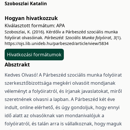
Szoboszlai Katalin
Hogyan hivatkozzuk
Kiválasztott formátum:
APA
Szoboszlai, K. (2016). Kérdőív a Párbeszéd szociális munka
folyóirat olvasóinak.
Párbeszéd: Szociális Munka folyóirat
,
3
(1).
https://ojs.lib.unideb.hu/parbeszed/article/view/5834
Hivatkozási formátumok
Absztrakt
Kedves Olvasó! A Párbeszéd szociális munka folyóirat
szerkesztőbizottsága megkéri olvasóit mondjanak
véleményt a folyóiratról, és írjanak javaslatokat, miről
szeretnének olvasni a lapban. A Párbeszéd két éve
indult, online elérhető, és úgy gondoljuk, hogy ennyi
idő alatt az olvasóknak van mondanivalójuk a
folyóiratról, és talán arra is vállalkoznak, hogy maguk