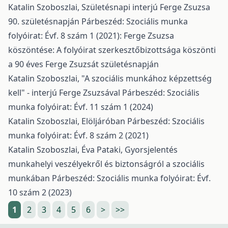
Katalin Szoboszlai,
Születésnapi interjú Ferge Zsuzsa
90. születésnapján
Párbeszéd: Szociális munka
folyóirat: Évf. 8 szám 1 (2021): Ferge Zsuzsa
köszöntése: A folyóirat szerkesztőbizottsága köszönti
a 90 éves Ferge Zsuzsát születésnapján
Katalin Szoboszlai,
"A szociális munkához képzettség
kell" - interjú Ferge Zsuzsával
Párbeszéd: Szociális
munka folyóirat: Évf. 11 szám 1 (2024)
Katalin Szoboszlai,
Elöljáróban
Párbeszéd: Szociális
munka folyóirat: Évf. 8 szám 2 (2021)
Katalin Szoboszlai, Éva Pataki,
Gyorsjelentés
munkahelyi veszélyekről és biztonságról a szociális
munkában
Párbeszéd: Szociális munka folyóirat: Évf.
10 szám 2 (2023)
1
2
3
4
5
6
>
>>