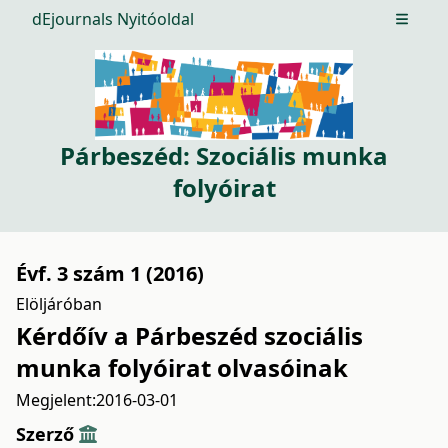
dEjournals Nyitóoldal
Open m
Párbeszéd: Szociális munka
folyóirat
Évf. 3 szám 1 (2016)
Elöljáróban
Kérdőív a Párbeszéd szociális
munka folyóirat olvasóinak
Megjelent:
2016-03-01
Szerző