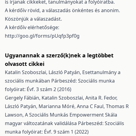
is írjanak cikkeket, tanulmányokat a folyóiratba.
A kérdőív rövid, a válaszadás önkéntes és anonim.
Köszönjük a válaszadást.
A kérdőív elérhetősége:
http://goo.gl/forms/pUqfp3pf0g
Ugyanannak a szerző(k)nek a legtöbbet
olvasott cikkei
Katalin Szoboszlai, László Patyán,
Esettanulmány a
szociális munkában
Párbeszéd: Szociális munka
folyóirat: Évf. 3 szám 2 (2016)
Gergely Fábián, Katalin Szoboszlai, Anita R. Fedor,
László Patyán, Marianna Móré, Anna C Faul, Thomas R
Lawson,
A Szociális Munkás Empowerment Skála
magyar változatának validálása
Párbeszéd: Szociális
munka folyóirat: Évf. 9 szám 1 (2022)