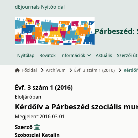
dEjournals Nyitóoldal
Párbeszéd: 
Nyitólap
Rovatok
Információk
Aktuális
Szerzői ú
Főoldal
Archívum
Évf. 3 szám 1 (2016)
Kérdőí
Évf. 3 szám 1 (2016)
Elöljáróban
Kérdőív a Párbeszéd szociális mu
Megjelent:
2016-03-01
Szerző
Szoboszlai Katalin