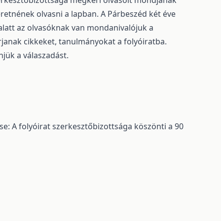
zerkesztőbizottsága megkéri olvasóit mondjanak
zeretnének olvasni a lapban. A Párbeszéd két éve
ő alatt az olvasóknak van mondanivalójuk a
 írjanak cikkeket, tanulmányokat a folyóiratba.
njük a válaszadást.
se: A folyóirat szerkesztőbizottsága köszönti a 90