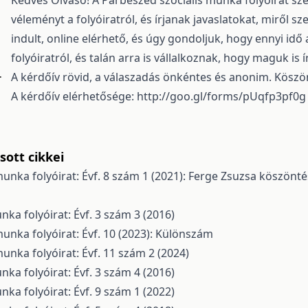
Kedves Olvasó! A Párbeszéd szociális munka folyóirat s
véleményt a folyóiratról, és írjanak javaslatokat, miről s
indult, online elérhető, és úgy gondoljuk, hogy ennyi id
folyóiratról, és talán arra is vállalkoznak, hogy maguk is
.
A kérdőív rövid, a válaszadás önkéntes és anonim. Köszö
A kérdőív elérhetősége:
http://goo.gl/forms/pUqfp3pf0g
ott cikkei
unka folyóirat: Évf. 8 szám 1 (2021): Ferge Zsuzsa köszönté
nka folyóirat: Évf. 3 szám 3 (2016)
munka folyóirat: Évf. 10 (2023): Különszám
unka folyóirat: Évf. 11 szám 2 (2024)
nka folyóirat: Évf. 3 szám 4 (2016)
nka folyóirat: Évf. 9 szám 1 (2022)