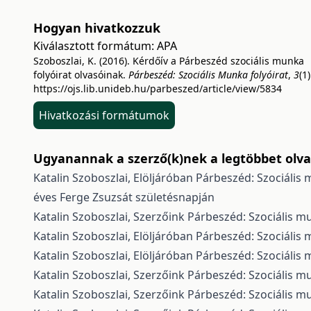
Hogyan hivatkozzuk
Kiválasztott formátum:
APA
Szoboszlai, K. (2016). Kérdőív a Párbeszéd szociális munka
folyóirat olvasóinak.
Párbeszéd: Szociális Munka folyóirat
,
3
(1)
https://ojs.lib.unideb.hu/parbeszed/article/view/5834
Hivatkozási formátumok
Ugyanannak a szerző(k)nek a legtöbbet olvas
Katalin Szoboszlai,
Elöljáróban
Párbeszéd: Szociális m
éves Ferge Zsuzsát születésnapján
Katalin Szoboszlai,
Szerzőink
Párbeszéd: Szociális mu
Katalin Szoboszlai,
Elöljáróban
Párbeszéd: Szociális 
Katalin Szoboszlai,
Elöljáróban
Párbeszéd: Szociális m
Katalin Szoboszlai,
Szerzőink
Párbeszéd: Szociális mu
Katalin Szoboszlai,
Szerzőink
Párbeszéd: Szociális mu