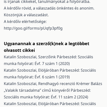
is írjanak cikkeket, tanulmányokat a folyóiratba.
A kérdőív rövid, a válaszadás önkéntes és anonim.
Köszönjük a válaszadást.
A kérdőív elérhetősége:
http://goo.gl/forms/pUqfp3pf0g
Ugyanannak a szerző(k)nek a legtöbbet
olvasott cikkei
Katalin Szoboszlai,
Szerzőink
Párbeszéd: Szociális
munka folyóirat: Évf. 7 szám 1 (2020)
Katalin Szoboszlai,
Elöljáróban
Párbeszéd: Szociális
munka folyóirat: Évf. 6 szám 1 (2019)
Katalin Szoboszlai,
Rendhagyó recenzió Krémer Balázs
„Valakik társadalma” című könyvéről
Párbeszéd:
Szociális munka folyóirat: Évf. 11 szám 2 (2024)
Katalin Szoboszlai,
Elöljáróban
Párbeszéd: Szociális