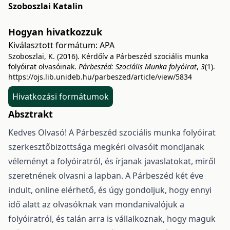
Szoboszlai Katalin
Hogyan hivatkozzuk
Kiválasztott formátum:
APA
Szoboszlai, K. (2016). Kérdőív a Párbeszéd szociális munka
folyóirat olvasóinak.
Párbeszéd: Szociális Munka folyóirat
,
3
(1).
https://ojs.lib.unideb.hu/parbeszed/article/view/5834
Hivatkozási formátumok
Absztrakt
Kedves Olvasó! A Párbeszéd szociális munka folyóirat
szerkesztőbizottsága megkéri olvasóit mondjanak
véleményt a folyóiratról, és írjanak javaslatokat, miről
szeretnének olvasni a lapban. A Párbeszéd két éve
indult, online elérhető, és úgy gondoljuk, hogy ennyi
idő alatt az olvasóknak van mondanivalójuk a
folyóiratról, és talán arra is vállalkoznak, hogy maguk