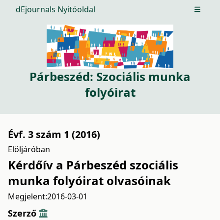
dEjournals Nyitóoldal
Open m
Párbeszéd: Szociális munka
folyóirat
Évf. 3 szám 1 (2016)
Elöljáróban
Kérdőív a Párbeszéd szociális
munka folyóirat olvasóinak
Megjelent:
2016-03-01
Szerző