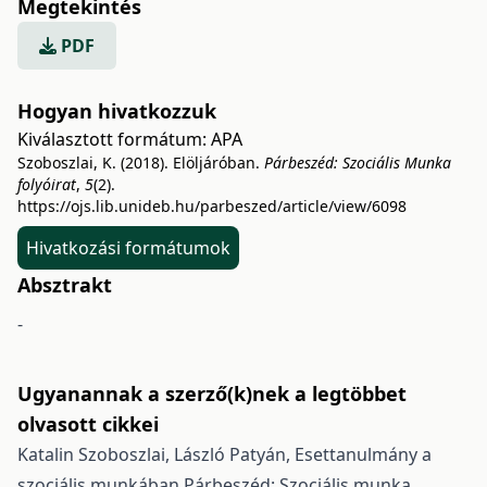
Megtekintés
PDF
Hogyan hivatkozzuk
Kiválasztott formátum:
APA
Szoboszlai, K. (2018). Elöljáróban.
Párbeszéd: Szociális Munka
folyóirat
,
5
(2).
https://ojs.lib.unideb.hu/parbeszed/article/view/6098
Hivatkozási formátumok
Absztrakt
-
Ugyanannak a szerző(k)nek a legtöbbet
olvasott cikkei
Katalin Szoboszlai, László Patyán,
Esettanulmány a
szociális munkában
Párbeszéd: Szociális munka