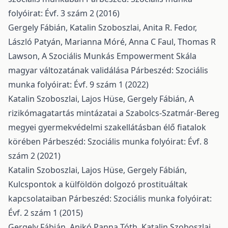
folyóirat: Évf. 3 szám 2 (2016)
Gergely Fábián, Katalin Szoboszlai, Anita R. Fedor,
László Patyán, Marianna Móré, Anna C Faul, Thomas R
Lawson,
A Szociális Munkás Empowerment Skála
magyar változatának validálása
Párbeszéd: Szociális
munka folyóirat: Évf. 9 szám 1 (2022)
Katalin Szoboszlai, Lajos Hüse, Gergely Fábián,
A
rizikómagatartás mintázatai a Szabolcs-Szatmár-Bereg
megyei gyermekvédelmi szakellátásban élő fiatalok
körében
Párbeszéd: Szociális munka folyóirat: Évf. 8
szám 2 (2021)
Katalin Szoboszlai, Lajos Hüse, Gergely Fábián,
Kulcspontok a külföldön dolgozó prostituáltak
kapcsolataiban
Párbeszéd: Szociális munka folyóirat:
Évf. 2 szám 1 (2015)
Gergely Fábián, Anikó Panna Tóth, Katalin Szoboszlai,