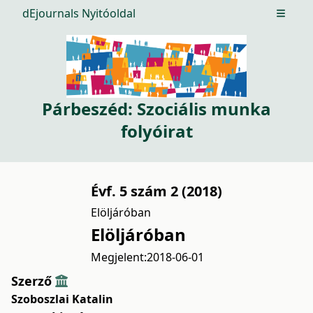
dEjournals Nyitóoldal
Open m
Párbeszéd: Szociális munka
folyóirat
Évf. 5 szám 2 (2018)
Elöljáróban
Elöljáróban
Megjelent:
2018-06-01
Szerző
Szoboszlai Katalin