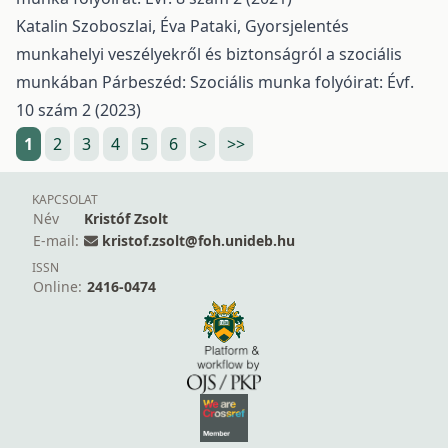
Katalin Szoboszlai, Éva Pataki,
Gyorsjelentés
munkahelyi veszélyekről és biztonságról a szociális
munkában
Párbeszéd: Szociális munka folyóirat: Évf.
10 szám 2 (2023)
1
2
3
4
5
6
>
>>
KAPCSOLAT
Név
Kristóf Zsolt
E-mail:
kristof.zsolt@foh.unideb.hu
ISSN
Online:
2416-0474