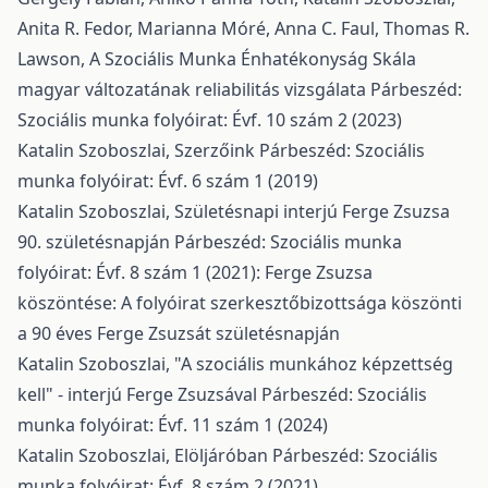
Anita R. Fedor, Marianna Móré, Anna C. Faul, Thomas R.
Lawson,
A Szociális Munka Énhatékonyság Skála
magyar változatának reliabilitás vizsgálata
Párbeszéd:
Szociális munka folyóirat: Évf. 10 szám 2 (2023)
Katalin Szoboszlai,
Szerzőink
Párbeszéd: Szociális
munka folyóirat: Évf. 6 szám 1 (2019)
Katalin Szoboszlai,
Születésnapi interjú Ferge Zsuzsa
90. születésnapján
Párbeszéd: Szociális munka
folyóirat: Évf. 8 szám 1 (2021): Ferge Zsuzsa
köszöntése: A folyóirat szerkesztőbizottsága köszönti
a 90 éves Ferge Zsuzsát születésnapján
Katalin Szoboszlai,
"A szociális munkához képzettség
kell" - interjú Ferge Zsuzsával
Párbeszéd: Szociális
munka folyóirat: Évf. 11 szám 1 (2024)
Katalin Szoboszlai,
Elöljáróban
Párbeszéd: Szociális
munka folyóirat: Évf. 8 szám 2 (2021)