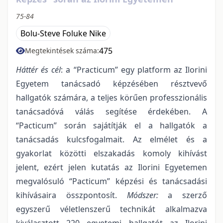
75-84
Bolu-Steve Foluke Nike
475
Megtekintések száma:
Háttér és cél
: a “Practicum” egy platform az Ilorini
Egyetem tanácsadó képzésében résztvevő
hallgatók számára, a teljes körűen professzionális
tanácsadóvá válás segítése érdekében. A
“Pacticum” során sajátítják el a hallgatók a
tanácsadás kulcsfogalmait. Az elmélet és a
gyakorlat közötti elszakadás komoly kihívást
jelent, ezért jelen kutatás az Ilorini Egyetemen
megvalósuló “Pacticum” képzési és tanácsadási
kihívásaira összpontosít.
Módszer:
a szerző
egyszerű véletlenszerű technikát alkalmazva
kiválasztott 220 egyetemi hallgatót az Ilorini