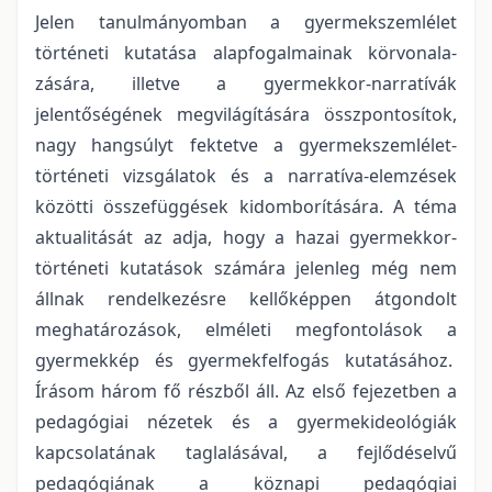
Jelen tanulmányomban a gyermekszemlélet
történeti kutatása alapfogalmainak körvonala-
zására, illetve a gyermekkor-narratívák
jelentőségének megvilágítására összpontosítok,
nagy hangsúlyt fektetve a gyermekszemlélet-
történeti vizsgálatok és a narratíva-elemzések
közötti összefüggések kidomborítására. A téma
aktualitását az adja, hogy a hazai gyermekkor-
történeti kutatások számára jelenleg még nem
állnak rendelkezésre kellőképpen átgondolt
meghatározások, elméleti megfontolások a
gyermekkép és gyermekfelfogás kutatásához.
Írásom három fő részből áll. Az első fejezetben a
pedagógiai nézetek és a gyermekideológiák
kapcsolatának taglalásával, a fejlődéselvű
pedagógiának a köznapi pedagógiai