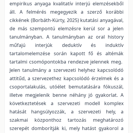
empirikus anyaga kvalitatív interjú elemzésekből
áll. A felmérés megegyezik a szerző korábbi
cikkének (Borbáth-Kürty, 2025) kutatási anyagával,
de más szempontú elemzésre kerül sor a jelen
tanulmányban. A tanulmányban az oral history
műfajú interjúk deduktív és induktív
tartalomelemzése során kapott fő és altémák
tartalmi csomópontokba rendezve jelennek meg.
Jelen tanulmány a szervezeti helyhez kapcsolódó
attitűd, a szervezethez kapcsolódó érzelmek és a
csoportalakulás, utóélet bemutatására fókuszál,
illetve megjelenik benne néhány jó gyakorlat. A
következtetések a szervezeti modell komplex
hatását hangsúlyozzák, a szervezeti hely, a
szakmai központhoz tartozás meghatározó
szerepét domborítják ki, mely hatást gyakorol a