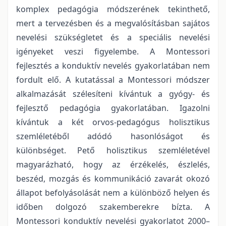
komplex pedagógia módszerének tekinthető,
mert a tervezésben és a megvalósításban sajátos
nevelési szükségletet és a speciális nevelési
igényeket veszi figyelembe. A Montessori
fejlesztés a konduktív nevelés gyakorlatában nem
fordult elő. A kutatással a Montessori módszer
alkalmazását szélesíteni kívántuk a gyógy- és
fejlesztő pedagógia gyakorlatában. Igazolni
kívántuk a két orvos-pedagógus holisztikus
szemléletéből adódó hasonlóságot és
különbséget. Pető holisztikus szemléletével
magyarázható, hogy az érzékelés, észlelés,
beszéd, mozgás és kommunikáció zavarát okozó
állapot befolyásolását nem a különböző helyen és
időben dolgozó szakemberekre bízta. A
Montessori konduktív nevelési gyakorlatot 2000–