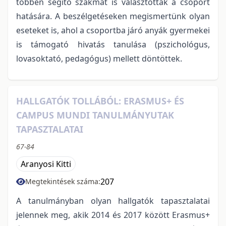
többen segítő szakmát is választottak a csoport
hatására. A beszélgetéseken megismertünk olyan
eseteket is, ahol a csoportba járó anyák gyermekei
is támogató hivatás tanulása (pszichológus,
lovasoktató, pedagógus) mellett döntöttek.
HALLGATÓK TOLLÁBÓL: ERASMUS+ ÉS
CAMPUS MUNDI TANULMÁNYUTAK
TAPASZTALATAI
67-84
Aranyosi Kitti
207
Megtekintések száma:
A tanulmányban olyan hallgatók tapasztalatai
jelennek meg, akik 2014 és 2017 között Erasmus+