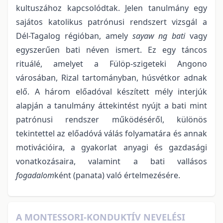
kultuszához kapcsolódtak. Jelen tanulmány egy
sajátos katolikus patrónusi rendszert vizsgál a
Dél-Tagalog régióban, amely
sayaw ng bati
vagy
egyszerűen bati néven ismert. Ez egy táncos
rituálé, amelyet a Fülöp-szigeteki Angono
városában, Rizal tartományban, húsvétkor adnak
elő. A három előadóval készített mély interjúk
alapján a tanulmány áttekintést nyújt a bati mint
patrónusi rendszer működéséről, különös
tekintettel az előadóvá válás folyamatára és annak
motivációira, a gyakorlat anyagi és gazdasági
vonatkozásaira, valamint a bati vallásos
fogadalom
ként (panata) való értelmezésére.
A MONTESSORI-KONDUKTÍV NEVELÉSI