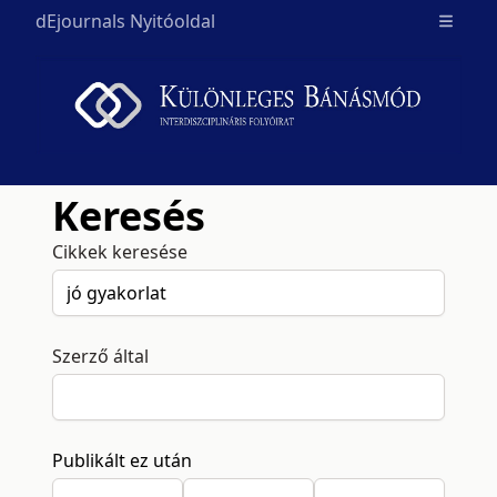
dEjournals Nyitóoldal
Open m
Keresés
Cikkek keresése
Szerző által
Publikált ez után