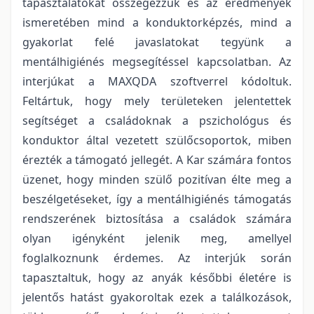
tapasztalatokat összegezzük és az eredmények
ismeretében mind a konduktorképzés, mind a
gyakorlat felé javaslatokat tegyünk a
mentálhigiénés megsegítéssel kapcsolatban. Az
interjúkat a MAXQDA szoftverrel kódoltuk.
Feltártuk, hogy mely területeken jelentettek
segítséget a családoknak a pszichológus és
konduktor által vezetett szülőcsoportok, miben
érezték a támogató jellegét. A Kar számára fontos
üzenet, hogy minden szülő pozitívan élte meg a
beszélgetéseket, így a mentálhigiénés támogatás
rendszerének biztosítása a családok számára
olyan igényként jelenik meg, amellyel
foglalkoznunk érdemes. Az interjúk során
tapasztaltuk, hogy az anyák későbbi életére is
jelentős hatást gyakoroltak ezek a találkozások,