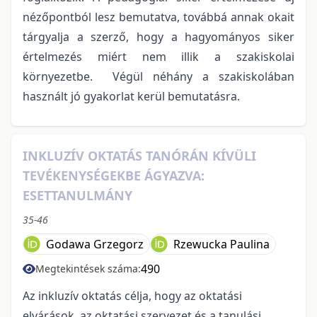
nézőpontból lesz bemutatva, továbbá annak okait
tárgyalja a szerző, hogy a hagyományos siker
értelmezés miért nem illik a szakiskolai
környezetbe. Végül néhány a szakiskolában
használt jó gyakorlat kerül bemutatásra.
INKLUZÍV OKTATÁS TANÓRÁN KÍVÜLI
TEVÉKENYSÉGEKBE ÁGYAZVA:
ESETTANULMÁNY
35-46
Godawa Grzegorz
Rzewucka Paulina
490
Megtekintések száma:
Az inkluzív oktatás célja, hogy az oktatási
elvárások, az oktatási szervezet és a tanulási