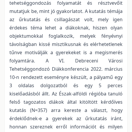
tehetséggondozás folyamatát és résztvevőit
mutatjuk be, mint jó gyakorlatot. A kutatás témája
az űrkutatás és csillagászat volt, mely igen
érdekes téma lehet a diákoknak, hiszen olyan
objektumokkal foglalkozik, melyek fényévnyi
távolságban kissé misztikusnak és elérhetetlenek
tűnve motiválják a gyerekeket is a megismerés
folyamtára. A VI. Debreceni Városi
Tehetséggondozó Diákkonferencia 2022. március
10-n rendezett eseményre készült, a pályamű egy
3 oldalas dolgozatból és egy 5 perces
kiselőadásból állt. Az Észak-alföldi régióba tanuló
felső tagozatos diákok által kitöltött kérdőíves
kutatás (N=357) arra kereste a választ, hogy
érdeklődnek-e a gyerekek az űrkutatás iránt,
honnan szereznek erről információt és milyen