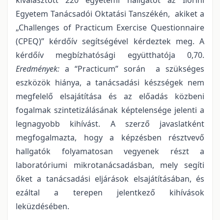
Egyetem Tanácsadói Oktatási Tanszékén, akiket a
„Challenges of Practicum Exercise Questionnaire
(CPEQ)” kérdőív segítségével kérdeztek meg. A
kérdőív megbízhatósági együtthatója 0,70.
Eredmények:
a “Practicum” során a szükséges
eszközök hiánya, a tanácsadási készségek nem
megfelelő elsajátítása és az előadás közbeni
fogalmak szintetizálásának képtelensége jelenti a
legnagyobb kihívást. A szerző javaslatként
megfogalmazta, hogy a képzésben résztvevő
hallgatók folyamatosan vegyenek részt a
laboratóriumi mikrotanácsadásban, mely segíti
őket a tanácsadási eljárások elsajátításában, és
ezáltal a terepen jelentkező kihívások
leküzdésében.