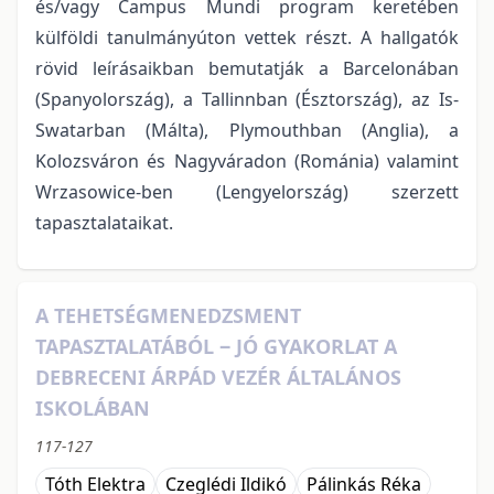
és/vagy Campus Mundi program keretében
külföldi tanulmányúton vettek részt. A hallgatók
rövid leírásaikban bemutatják a Barcelonában
(Spanyolország), a Tallinnban (Észtország), az Is-
Swatarban (Málta), Plymouthban (Anglia), a
Kolozsváron és Nagyváradon (Románia) valamint
Wrzasowice-ben (Lengyelország) szerzett
tapasztalataikat.
A TEHETSÉGMENEDZSMENT
TAPASZTALATÁBÓL ‒ JÓ GYAKORLAT A
DEBRECENI ÁRPÁD VEZÉR ÁLTALÁNOS
ISKOLÁBAN
117-127
Tóth Elektra
Czeglédi Ildikó
Pálinkás Réka