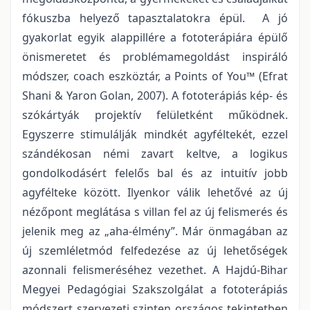
fókuszba helyező tapasztalatokra épül. A jó
gyakorlat egyik alappillére a fototerápiára épülő
önismeretet és problémamegoldást inspiráló
módszer, coach eszköztár, a Points of You™ (Efrat
Shani & Yaron Golan, 2007). A fototerápiás kép- és
szókártyák projektív felületként működnek.
Egyszerre stimulálják mindkét agyféltekét, ezzel
szándékosan némi zavart keltve, a logikus
gondolkodásért felelős bal és az intuitív jobb
agyfélteke között. Ilyenkor válik lehetővé az új
nézőpont meglátása s villan fel az új felismerés és
jelenik meg az „aha-élmény”. Már önmagában az
új szemléletmód felfedezése az új lehetőségek
azonnali felismeréséhez vezethet. A Hajdú-Bihar
Megyei Pedagógiai Szakszolgálat a fototerápiás
módszert szervezeti szinten országos tekintetben