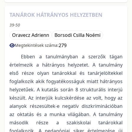
TANÁROK HÁTRÁNYOS HELYZETBEN
39-50
Oravecz Adrienn
Borsodi Csilla Noémi
279
Megtekintések száma:
Ebben a tanulmányban a szerzők tágan
értelmezik a hátrányos helyzetet. A tanulmány
első része olyan tanárokkal és tanárjelöltekkel
foglalkozik akik fogyatékosságuk miatt hátrányos
helyzetűek. A kutatás során 8 strukturális interjú
készült. Az interjúk kulcskérdése az volt, hogy az
alanyok részesültek-e negatív diszkriminációban
az oktatás és a munka világában. A tanulmány
második része a szakiskolai tanárokkal
foglalkozik. A pedagógiai siker értelmezése új