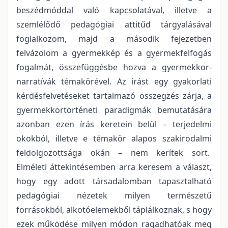
beszédmóddal való kapcsolatával, illetve a
szemlélődő pedagógiai attitűd tárgyalásával
foglalkozom, majd a második fejezetben
felvázolom a gyermekkép és a gyermekfelfogás
fogalmát, összefüggésbe hozva a gyermekkor-
narratívák témakörével. Az írást egy gyakorlati
kérdésfelvetéseket tartalmazó összegzés zárja, a
gyermekkortörténeti paradigmák bemutatására
azonban ezen írás keretein belül – terjedelmi
okokból, illetve e témakör alapos szakirodalmi
feldolgozottsága okán – nem kerítek sort.
Elméleti áttekintésemben arra keresem a választ,
hogy egy adott társadalomban tapasztalható
pedagógiai nézetek milyen természetű
forrásokból, alkotóelemekből táplálkoznak, s hogy
ezek működése milyen módon ragadhatóak meg