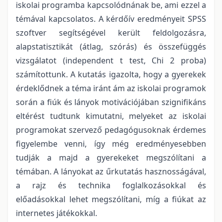
iskolai programba kapcsolódnának be, ami ezzel a
témával kapcsolatos. A kérdőív eredményeit SPSS
szoftver segítségével került feldolgozásra,
alapstatisztikát (átlag, szórás) és összefüggés
vizsgálatot (independent t test, Chi 2 proba)
számítottunk. A kutatás igazolta, hogy a gyerekek
érdeklődnek a téma iránt ám az iskolai programok
során a fiúk és lányok motivációjában szignifikáns
eltérést tudtunk kimutatni, melyeket az iskolai
programokat szervező pedagógusoknak érdemes
figyelembe venni, így még eredményesebben
tudják a majd a gyerekeket megszólítani a
témában. A lányokat az űrkutatás hasznosságával,
a rajz és technika foglalkozásokkal és
előadásokkal lehet megszólítani, míg a fiúkat az
internetes játékokkal.