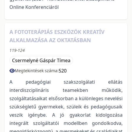
Online Konferenciáról
A FOTOTERÁPIÁS ESZKÖZÖK KREATÍV
ALKALMAZÁSA AZ OKTATÁSBAN
119-124
Csermelyné Gáspár Tímea
520
Megtekintések száma:
A pedagógiai szakszolgálati ellátás
interdiszciplináris teamekben működik,
szolgáltatásaikat elsősorban a különleges nevelési
szükségletű gyermekek, szüleik és pedagógusaik
veszik igénybe. A jó gyakorlat kidolgozása
integrált szolgáltatói modellben gondolkodva,
megoldásközpontú, a gyermekeket és családjaikat