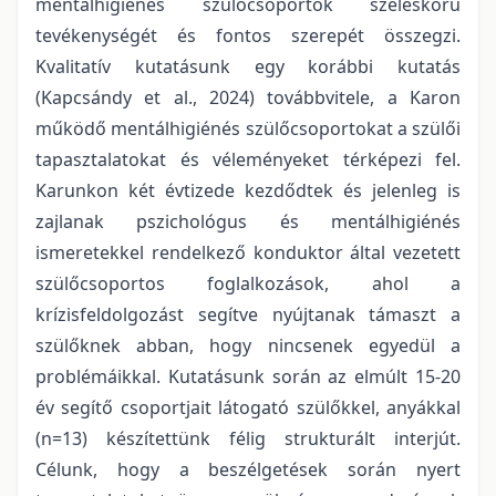
mentálhigiénés szülőcsoportok széleskörű
tevékenységét és fontos szerepét összegzi.
Kvalitatív kutatásunk egy korábbi kutatás
(Kapcsándy et al., 2024) továbbvitele, a Karon
működő mentálhigiénés szülőcsoportokat a szülői
tapasztalatokat és véleményeket térképezi fel.
Karunkon két évtizede kezdődtek és jelenleg is
zajlanak pszichológus és mentálhigiénés
ismeretekkel rendelkező konduktor által vezetett
szülőcsoportos foglalkozások, ahol a
krízisfeldolgozást segítve nyújtanak támaszt a
szülőknek abban, hogy nincsenek egyedül a
problémáikkal. Kutatásunk során az elmúlt 15-20
év segítő csoportjait látogató szülőkkel, anyákkal
(n=13) készítettünk félig strukturált interjút.
Célunk, hogy a beszélgetések során nyert