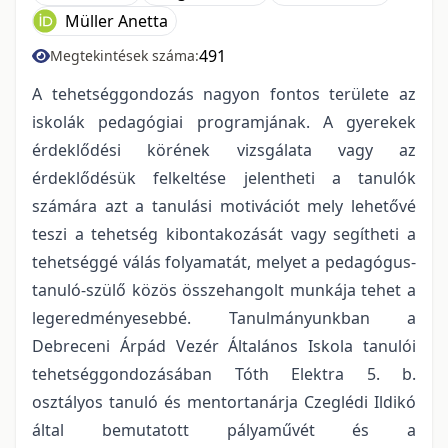
Müller Anetta
491
Megtekintések száma:
A tehetséggondozás nagyon fontos területe az
iskolák pedagógiai programjának. A gyerekek
érdeklődési körének vizsgálata vagy az
érdeklődésük felkeltése jelentheti a tanulók
számára azt a tanulási motivációt mely lehetővé
teszi a tehetség kibontakozását vagy segítheti a
tehetséggé válás folyamatát, melyet a pedagógus-
tanuló-szülő közös összehangolt munkája tehet a
legeredményesebbé. Tanulmányunkban a
Debreceni Árpád Vezér Általános Iskola tanulói
tehetséggondozásában Tóth Elektra 5. b.
osztályos tanuló és mentortanárja Czeglédi Ildikó
által bemutatott pályaművét és a