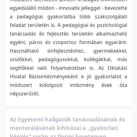
egyedülálló módon - innovatív jelleggel - bevezette
a pedagógiai gyakorlatba több szakszolgálati
feladat területén is. A pedagógiai és pszichológiai
tanácsadás és fejlesztés területén alkalmazható
egyéni, páros és csoportos formában egyaránt.
Használható önfejlesztéshez, gyermekekkel,
szülőkkel, pedagógusokkal, kollégákkal, más
segítőkkel való folyamatokban is. Az Oktatási
Hivatal Bázisintézményeként e jó gyakorlatot a
módszert kidolgozó intézmény évek óta
népszerűsíti.
Az Egyetemi hallgatók tanácsadásának és
mentorálásának kihívásai a „gyakorlati
képzés” során az Ilorini Egyetemen