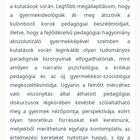
a kutatások során. Legfőbb megállapításom, hogy
a gyermekideológiák át- meg átszövik a
különböző korok pedagógiai beszédmódjait,
illetve, hogy a fejlődéselvű pedagógiai hagyomány
abszolutizáló gyermekképével szemben a
kutatások során leginkább olyan tudományos
paradigmák bizonyulnak elfogadhatónak, mint
amilyen a narratív pszichológia, a kritikai
pedagógia és az új gyermekkkor-szociológia
megközelítésmódja. Ugyanis a felnőtt mércéhez
való viszonyítás által áthatott pedagógiai
diskurzusok légkörében kevésbé szólaltatható
meg a gyermek nézőpontja, perspektívája, ezért
olyan teoretikus forrásokat kell keresnünk,
melyekből meríthetünk egyfajta kontemplatív, az
értelmezési kereteket nyitottan hagyó, s így a