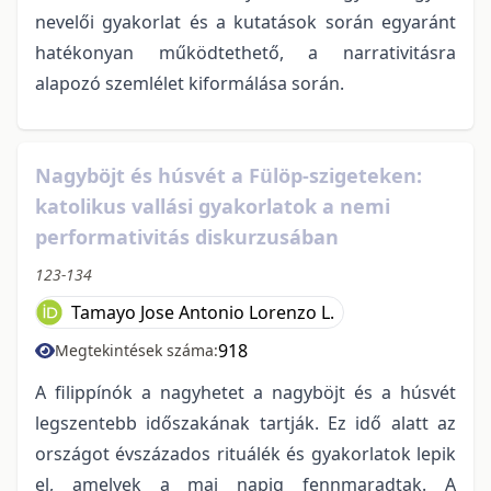
nevelői gyakorlat és a kutatások során egyaránt
hatékonyan működtethető, a narrativitásra
alapozó szemlélet kiformálása során.
Nagyböjt és húsvét a Fülöp-szigeteken:
katolikus vallási gyakorlatok a nemi
performativitás diskurzusában
123-134
Tamayo Jose Antonio Lorenzo L.
918
Megtekintések száma:
A filippínók a nagyhetet a nagyböjt és a húsvét
legszentebb időszakának tartják. Ez idő alatt az
országot évszázados rituálék és gyakorlatok lepik
el, amelyek a mai napig fennmaradtak. A