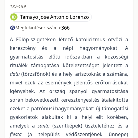
187-199
Tamayo Jose Antonio Lorenzo
366
Megtekintések száma:
A Fülöp-szigeteken létező katolicizmus ötvözi a
keresztény és a népi hagyományokat. A
gyarmatosítás előtti időszakban a közösségi
rituálék támogatása kötelezettséget jelentett a
datu
(törzsfőnök) és a helyi arisztokrácia számára,
mivel ezek az események jelentős erőforrásokat
igényeltek. Az ország spanyol gyarmatosítása
során bekövetkezett keresztényesítés átalakította
ezeket a patrónusi hagyományokat: új támogatási
gyakorlatok alakultak ki a helyi elit körében,
amelyek a
santo
(szentképek) tiszteletéhez és a
fiesta
(a település védőszentjének ünnepe)