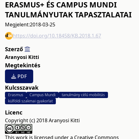
ERASMUS+ ÉS CAMPUS MUNDI
TANULMÁNYUTAK TAPASZTALATAI
Megjelent:
2018-03-25
https://doi.org/10.18458/KB.2018.1.67
Szerző
Aranyosi Kitti
Megtekintés
PDF
Kulcsszavak
Erasmus
Campus Mundi
tanulmány célú mobilitás
külföldi szakmai gyakorlat
Licenc
Copyright (c) 2018 Aranyosi Kitti
This work is licensed under a
Creative Commons