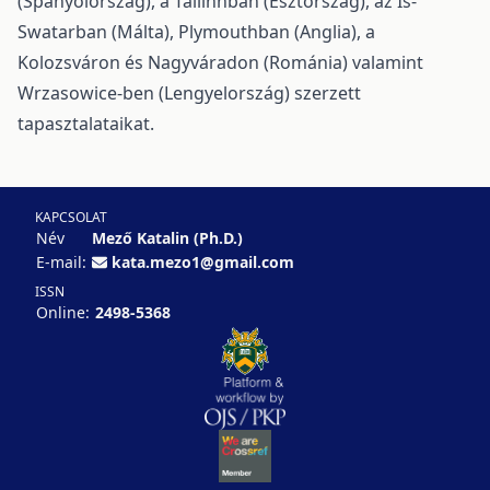
(Spanyolország), a Tallinnban (Észtország), az Is-
Swatarban (Málta), Plymouthban (Anglia), a
Kolozsváron és Nagyváradon (Románia) valamint
Wrzasowice-ben (Lengyelország) szerzett
tapasztalataikat.
KAPCSOLAT
Név
Mező Katalin (Ph.D.)
E-mail:
kata.mezo1@gmail.com
ISSN
Online:
2498-5368