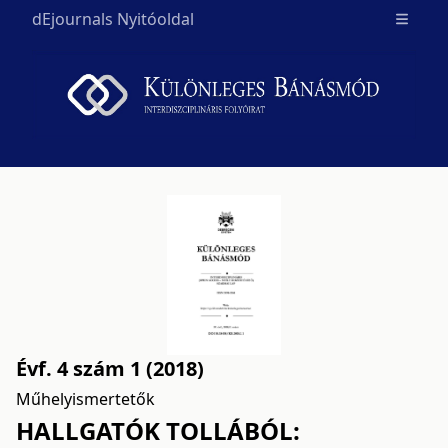
dEjournals Nyitóoldal
Open m
Évf. 4 szám 1 (2018)
Műhelyismertetők
HALLGATÓK TOLLÁBÓL: