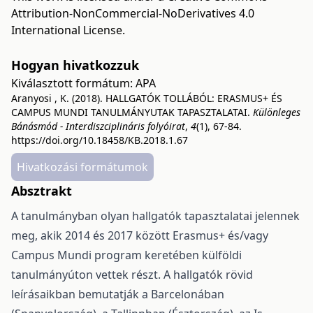
Attribution-NonCommercial-NoDerivatives 4.0
International License
.
Hogyan hivatkozzuk
Kiválasztott formátum:
APA
Aranyosi , K. (2018). HALLGATÓK TOLLÁBÓL: ERASMUS+ ÉS
CAMPUS MUNDI TANULMÁNYUTAK TAPASZTALATAI.
Különleges
Bánásmód - Interdiszciplináris folyóirat
,
4
(1), 67-84.
https://doi.org/10.18458/KB.2018.1.67
Hivatkozási formátumok
Absztrakt
A tanulmányban olyan hallgatók tapasztalatai jelennek
meg, akik 2014 és 2017 között Erasmus+ és/vagy
Campus Mundi program keretében külföldi
tanulmányúton vettek részt. A hallgatók rövid
leírásaikban bemutatják a Barcelonában