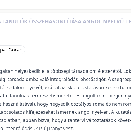
 TANULÓK ÖSSZEHASONLÍTÁSA ANGOL NYELVŰ TE
apat Goran
tan helyezkedik el a többségi társadalom életterétől. Lokál
bségi társadalomba való integrálódás lehetőségét. A szegre
társadalom nyelvét, ezáltal az iskolai oktatáson keresztül
lyától tanulnak természetismeretet és angolt mint idegen nye
k felhasználásával), hogy negyedik osztályos roma és nem ro
apcsolatos kifejezéseket ismernek angol nyelven. A kutatás
solatban, abban bízva, hogy a tantervi változtatások köv
 integrálódásuk is új irányt vesz.