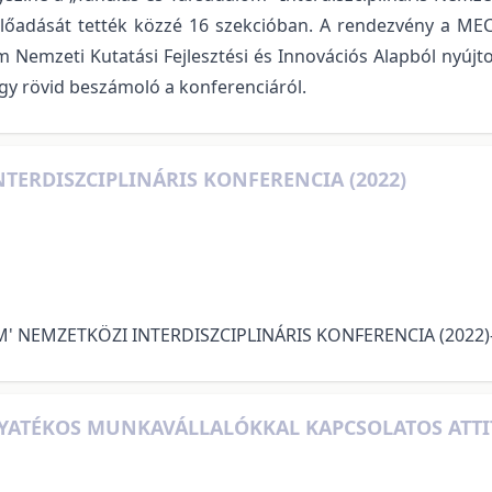
lőadását tették közzé 16 szekcióban. A rendezvény a ME
um Nemzeti Kutatási Fejlesztési és Innovációs Alapból nyúj
gy rövid beszámoló a konferenciáról.
TERDISZCIPLINÁRIS KONFERENCIA (2022)
OM' NEMZETKÖZI INTERDISZCIPLINÁRIS KONFERENCIA (2022)
GYATÉKOS MUNKAVÁLLALÓKKAL KAPCSOLATOS ATT