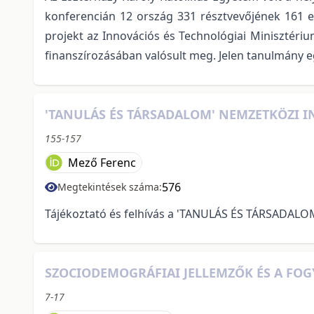
konferencián 12 ország 331 résztvevőjének 161 e
projekt az Innovációs és Technológiai Minisztéri
finanszírozásában valósult meg. Jelen tanulmány e
'TANULÁS ÉS TÁRSADALOM' NEMZETKÖZI IN
155-157
Mező Ferenc
576
Megtekintések száma:
Tájékoztató és felhívás a 'TANULÁS ÉS TÁRSADAL
SZOCIODEMOGRÁFIAI JELLEMZŐK ÉS A FO
7-17