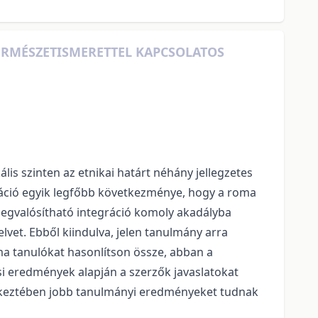
RMÉSZETISMERETTEL KAPCSOLATOS
is szinten az etnikai határt néhány jellegzetes
gáció egyik legfőbb következménye, hogy a roma
 megvalósítható integráció komoly akadályba
lvet. Ebből kiindulva, jelen tanulmány arra
ma tanulókat hasonlítson össze, abban a
i eredmények alapján a szerzők javaslatokat
etkeztében jobb tanulmányi eredményeket tudnak