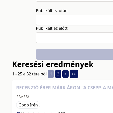
Publikált ez után
Publikált ez előtt
Keresési eredmények
1 - 25 a 32 tételből
1
2
>
>>
RECENZIÓ ÉBER MÁRK ÁRON “A CSEPP. A 
115-119
Godó Irén