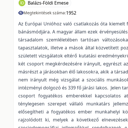
Balázs-Földi Emese
1952
Megtekintések száma:
Az Európai Unióhoz való csatlakozás óta kiemelt 
bánásmódjára. A magyar állam ezek érvényesülésé
társadalom szemléletében tartósan változások
tapasztalatok, illetve a mások által közvetített p
született vizsgálatok eltérő kutatási eredmények
két csoport megkérdezésére irányult, egyrészt az
másrészt a járásokban élő lakosokra, akik a társ
nem irányult még vizsgálat a szociális munkások 
intézményi dolgozó és 339 fő járási lakos. Jelen 
csoport fogyatékos emberekkel kapcsolatos att
ténylegesen szerepet vállaló munkatárs jellem
elősegítheti a fogyatékos ember munkahelyi köz
rajzolódott ki, melyek a következő elnevezések
szociodemográfiai jellemzőkkel rendelkeznek e