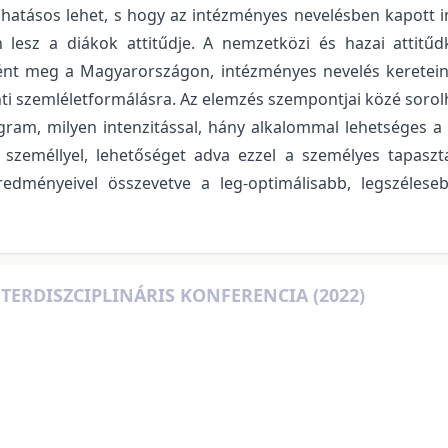
 hatásos lehet, s hogy az intézményes nevelésben kapott
 lesz a diákok attitűdje. A nemzetközi és hazai attit
tént meg a Magyarországon, intézményes nevelés keretei
ti szemléletformálásra. Az elemzés szempontjai közé sorolh
m, milyen intenzitással, hány alkalommal lehetséges a ré
személlyel, lehetőséget adva ezzel a személyes tapaszta
redményeivel összevetve a leg-optimálisabb, legszéle
TERDISZCIPLINÁRIS KONFERENCIA (2022)