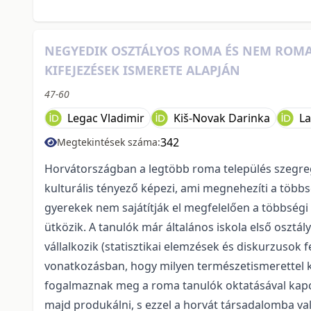
NEGYEDIK OSZTÁLYOS ROMA ÉS NEM ROMA
KIFEJEZÉSEK ISMERETE ALAPJÁN
47-60
Legac Vladimir
Kiš-Novak Darinka
L
342
Megtekintések száma:
Horvátországban a legtöbb roma település szegregál
kulturális tényező képezi, ami megnehezíti a töb
gyerekek nem sajátítják el megfelelően a többségi 
ütközik. A tanulók már általános iskola első osztá
vállalkozik (statisztikai elemzések és diskurzuso
vonatkozásban, hogy milyen természetismerettel k
fogalmaznak meg a roma tanulók oktatásával kapc
majd produkálni, s ezzel a horvát társadalomba való