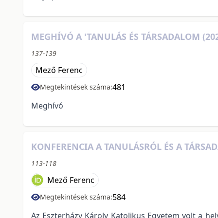
MEGHÍVÓ A 'TANULÁS ÉS TÁRSADALOM (20
137-139
Mező Ferenc
481
Megtekintések száma:
Meghívó
KONFERENCIA A TANULÁSRÓL ÉS A TÁRS
113-118
Mező Ferenc
584
Megtekintések száma:
Az Eszterházy Károly Katolikus Egyetem volt a he