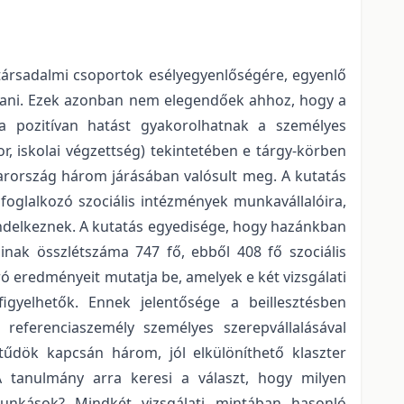
társadalmi csoportok esélyegyenlőségére, egyenlő
ítani. Ezek azonban nem elegendőek ahhoz, hogy a
a pozitívan hatást gyakorolhatnak a személyes
or, iskolai végzettség) tekintetében e tárgy-körben
arország három járásában valósult meg. A kutatás
oglalkozó szociális intézmények munkavállalóira,
endelkeznek. A kutatás egyedisége, hogy hazánkban
inak összlétszáma 747 fő, ebből 408 fő szociális
ó eredményeit mutatja be, amelyek e két vizsgálati
igyelhetők. Ennek jelentősége a beillesztésben
referenciaszemély személyes szerepvállalásával
tűdök kapcsán három, jól elkülöníthető klaszter
 A tanulmány arra keresi a választ, hogy milyen
 munkások? Mindkét vizsgálati mintában hasonló