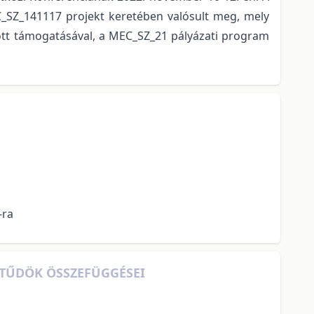
C_SZ_141117 projekt keretében valósult meg, mely
tott támogatásával, a MEC_SZ_21 pályázati program
-ra
ITŰDÖK ÖSSZEFÜGGÉSEI