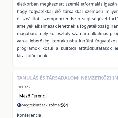
életkorban megkezdett szemléletformálás igazán
hogy fogyatékkal élő társaikkal szemben milyen
összeállított szempontrendszer segítségével tör
amelyek alkalmasak lehetnek a fogyatékosság irán
magában, mely korosztály számára alkalmas progra
van-e lehetőség kontaktusba kerülni fogyatékos 
programok közül a külföldi attitűdkutatások e
kirajzolódjanak.
TANULÁS ÉS TÁRSADALOM: NEMZETKÖZI IN
165-167
Mező Ferenc
564
Megtekintések száma:
Konferencia