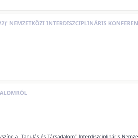
22)' NEMZETKÖZI INTERDISZCIPLINÁRIS KONFERE
ADALOMRÓL
lyszíne a „Tanulás és Társadalom” Interdiszciplináris Nemz