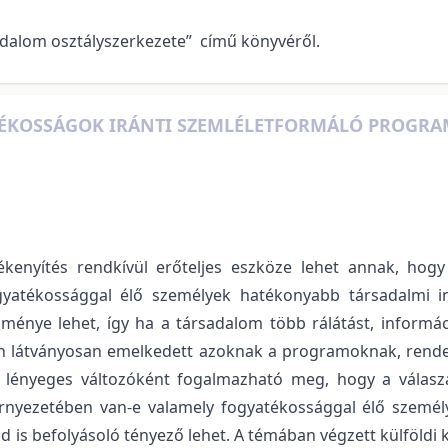
dalom osztályszerkezete” című könyvéről.
TÉKOSSÁGOK IRÁNTI SZEMLÉLETFORMÁLÓ PROGRA
zékenyítés rendkívül erőteljes eszköze lehet annak, h
atékossággal élő személyek hatékonyabb társadalmi inte
ménye lehet, így ha a társadalom több rálátást, informác
 látványosan emelkedett azoknak a programoknak, rendez
án lényeges változóként fogalmazható meg, hogy a vála
nyezetében van-e valamely fogyatékossággal élő személy, 
d is befolyásoló tényező lehet. A témában végzett külföldi