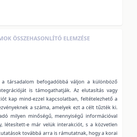
MOK ÖSSZEHASONLÍTÓ ELEMZÉSE
ogy a társadalom befogadóbbá váljon a különböző
grációját is támogathatják. Az elutasítás vagy
iót kap mind-ezzel kapcsolatban, feltételezhető a
vényeknek a száma, amelyek ezt a célt tűzték ki.
szadó milyen minőségű, mennyiségű információval
létesített-e már velük interakciót, s a közvetlen
 kutatások továbbá arra is rámutatnak, hogy a korai