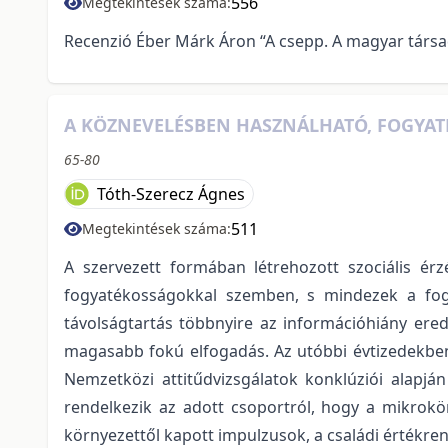
556
Megtekintések száma:
Recenzió Éber Márk Áron “A csepp. A magyar társa
A KÖZNEVELÉSBEN HASZNÁLHATÓ, FOGYA
65-80
Tóth-Szerecz Ágnes
511
Megtekintések száma:
A szervezett formában létrehozott szociális ér
fogyatékosságokkal szemben, s mindezek a fogy
távolságtartás többnyire az információhiány ered
magasabb fokú elfogadás. Az utóbbi évtizedekben
Nemzetközi attitűdvizsgálatok konklúziói alapj
rendelkezik az adott csoportról, hogy a mikrokör
környezettől kapott impulzusok, a családi értékren