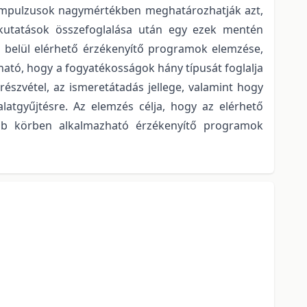
 impulzusok nagymértékben meghatározhatják azt,
űdkutatások összefoglalása után egy ezek mentén
n belül elérhető érzékenyítő programok elemzése,
ató, hogy a fogyatékosságok hány típusát foglalja
szvétel, az ismeretátadás jellege, valamint hogy
latgyűjtésre. Az elemzés célja, hogy az elérhető
sebb körben alkalmazható érzékenyítő programok