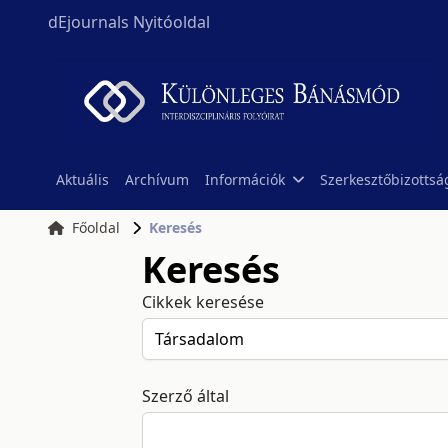
dEjournals Nyitóoldal
Aktuális
Archívum
Információk
Szerkesztőbizottsá
Főoldal
Keresés
Keresés
Cikkek keresése
Szerző által