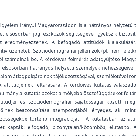
figyelem irányul Magyarországon is a hátrányos helyzetű 
t elsősorban jogi eszközök segítségével igyekszik biztos
at eredményezzenek. A befogadó attitűdök kialakulásár
ozitív üzenetek. Szociodemográfiai jellemzők (pl. nem, életk
ről számolnak be. A kérdőíves felmérés adatgyűjtése Magy
 elsősorban hátrányos helyzetű személyek nehézségeivel f
adalom átlagpolgárainak tájékozottságával, szemléletével r
attitűdjeinek feltárására. A kérdőíves kutatás válaszadó
tanulmány a kutatás azokat a mélyebb összefüggéseket feltár
itűdjei és szociodemográfiai sajátosságai között megf
zőinek beazonosítása szempontjából lényeges, aki mint 
össégekbe történő integrációját. A kutatásban az atti
et kapták: elfogadó, bizonytalan/közömbös, elutasító.
 három klaszterbe tartozó lakosok, illetve szociális