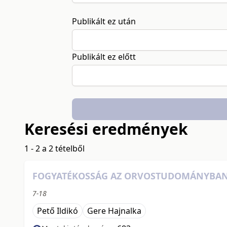
Publikált ez után
Publikált ez előtt
Keresési eredmények
1 - 2 a 2 tételből
FOGYATÉKOSSÁG AZ ORVOSTUDOMÁNYBA
7-18
Pető Ildikó
Gere Hajnalka