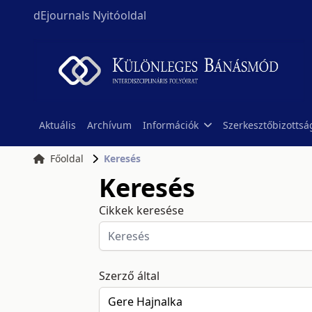
dEjournals Nyitóoldal
Aktuális
Archívum
Információk
Szerkesztőbizottsá
Főoldal
Keresés
Keresés
Cikkek keresése
Szerző által