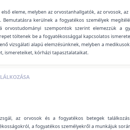
r első eleme, melyben az orvostanhallgatók, az orvosok, 
k. Bemutatásra kerülnek a fogyatékos személyek megítél
á orvostudományi szempontok szerint elemezzük a gyóg
repet töltenek be a fogyatékossággal kapcsolatos ismeretek
elenő vizsgálati alapú elemzésünknek, melyben a medikusok
, ismereteiket, kórházi tapasztalataikat.
ALÁLKOZÁSA
zsgál, az orvosok és a fogyatékos betegek találkozás
osságokról, a fogyatékos személyekről a munkájuk során a