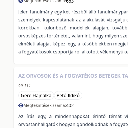
683
Megtekintések száma:
Jelen tanulmány egy két részből álló tanulmánypá
személyek kapcsolatának az alakulását vizsgálju
korokban, különböző modellek alapján, tovább
orvosképzés történetét, valamint, hogy milyen sze
elméleti alapját képezi egy, a későbbiekben megj
a fogyatékosok csoportjairól alkotott véleményüket
AZ ORVOSOK ÉS A FOGYATÉKOS BETEGEK T
99-111
Gere Hajnalka
Pető Ildikó
402
Megtekintések száma:
Az írás egy, a mindennapokat érintő témát vi
orvostanhallgatók hogyan gondolkodnak a fogyaték