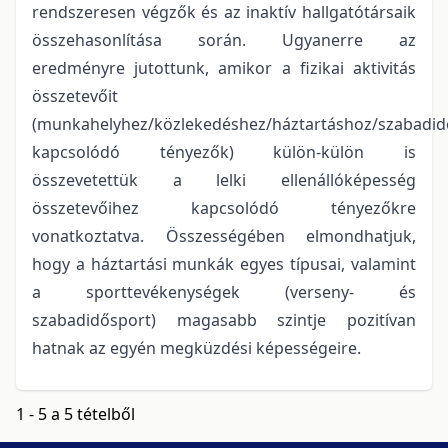
rendszeresen végzők és az inaktív hallgatótársaik
összehasonlítása során. Ugyanerre az
eredményre jutottunk, amikor a fizikai aktivitás
összetevőit
(munkahelyhez/közlekedéshez/háztartáshoz/szabadi
kapcsolódó tényezők) külön-külön is
összevetettük a lelki ellenállóképesség
összetevőihez kapcsolódó tényezőkre
vonatkoztatva. Összességében elmondhatjuk,
hogy a háztartási munkák egyes típusai, valamint
a sporttevékenységek (verseny- és
szabadidősport) magasabb szintje pozitívan
hatnak az egyén megküzdési képességeire.
1 - 5 a 5 tételből