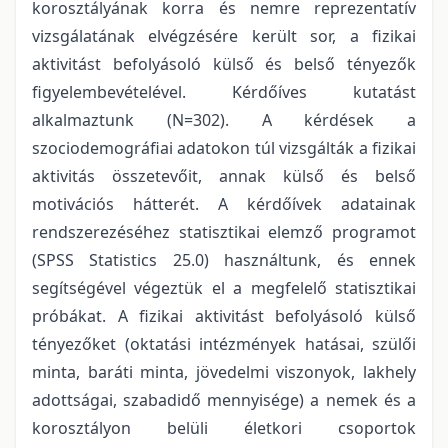
korosztályának korra és nemre reprezentatív
vizsgálatának elvégzésére került sor, a fizikai
aktivitást befolyásoló külső és belső tényezők
figyelembevételével. Kérdőíves kutatást
alkalmaztunk (N=302). A kérdések a
szociodemográfiai adatokon túl vizsgálták a fizikai
aktivitás összetevőit, annak külső és belső
motivációs hátterét. A kérdőívek adatainak
rendszerezéséhez statisztikai elemző programot
(SPSS Statistics 25.0) használtunk, és ennek
segítségével végeztük el a megfelelő statisztikai
próbákat. A fizikai aktivitást befolyásoló külső
tényezőket (oktatási intézmények hatásai, szülői
minta, baráti minta, jövedelmi viszonyok, lakhely
adottságai, szabadidő mennyisége) a nemek és a
korosztályon belüli életkori csoportok