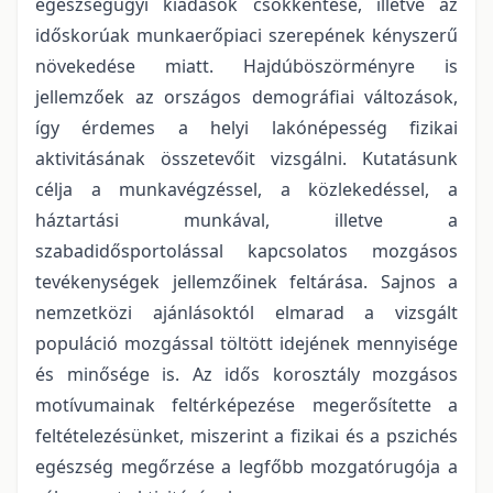
egészségügyi kiadások csökkentése, illetve az
időskorúak munkaerőpiaci szerepének kényszerű
növekedése miatt. Hajdúböszörményre is
jellemzőek az országos demográfiai változások,
így érdemes a helyi lakónépesség fizikai
aktivitásának összetevőit vizsgálni. Kutatásunk
célja a munkavégzéssel, a közlekedéssel, a
háztartási munkával, illetve a
szabadidősportolással kapcsolatos mozgásos
tevékenységek jellemzőinek feltárása. Sajnos a
nemzetközi ajánlásoktól elmarad a vizsgált
populáció mozgással töltött idejének mennyisége
és minősége is. Az idős korosztály mozgásos
motívumainak feltérképezése megerősítette a
feltételezésünket, miszerint a fizikai és a pszichés
egészség megőrzése a legfőbb mozgatórugója a