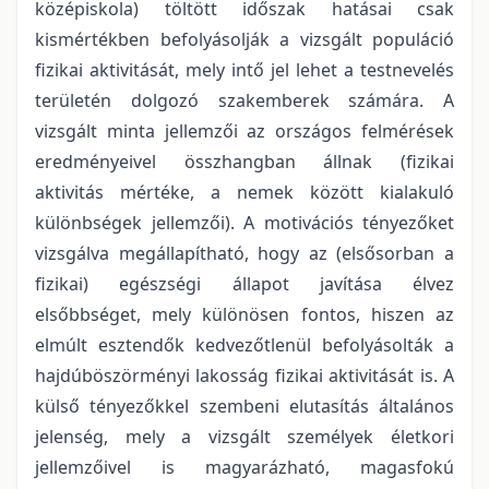
középiskola) töltött időszak hatásai csak
kismértékben befolyásolják a vizsgált populáció
fizikai aktivitását, mely intő jel lehet a testnevelés
területén dolgozó szakemberek számára. A
vizsgált minta jellemzői az országos felmérések
eredményeivel összhangban állnak (fizikai
aktivitás mértéke, a nemek között kialakuló
különbségek jellemzői). A motivációs tényezőket
vizsgálva megállapítható, hogy az (elsősorban a
fizikai) egészségi állapot javítása élvez
elsőbbséget, mely különösen fontos, hiszen az
elmúlt esztendők kedvezőtlenül befolyásolták a
hajdúböszörményi lakosság fizikai aktivitását is. A
külső tényezőkkel szembeni elutasítás általános
jelenség, mely a vizsgált személyek életkori
jellemzőivel is magyarázható, magasfokú