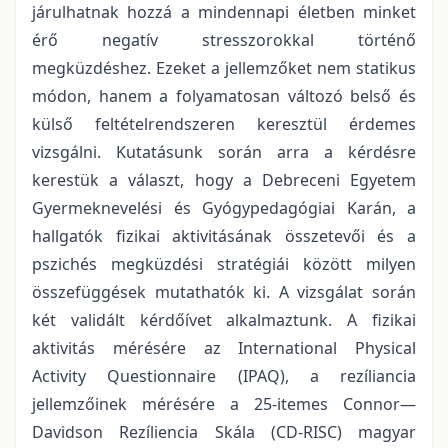
járulhatnak hozzá a mindennapi életben minket
érő negatív stresszorokkal történő
megküzdéshez. Ezeket a jellemzőket nem statikus
módon, hanem a folyamatosan változó belső és
külső feltételrendszeren keresztül érdemes
vizsgálni. Kutatásunk során arra a kérdésre
kerestük a választ, hogy a Debreceni Egyetem
Gyermeknevelési és Gyógypedagógiai Karán, a
hallgatók fizikai aktivitásának összetevői és a
pszichés megküzdési stratégiái között milyen
összefüggések mutathatók ki. A vizsgálat során
két validált kérdőívet alkalmaztunk. A fizikai
aktivitás mérésére az International Physical
Activity Questionnaire (IPAQ), a rezíliancia
jellemzőinek mérésére a 25-itemes Connor—
Davidson Rezíliencia Skála (CD-RISC) magyar