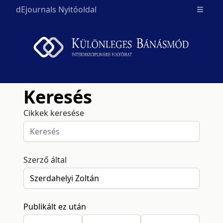
dEjournals Nyitóoldal
Open m
Keresés
Cikkek keresése
Szerző által
Publikált ez után