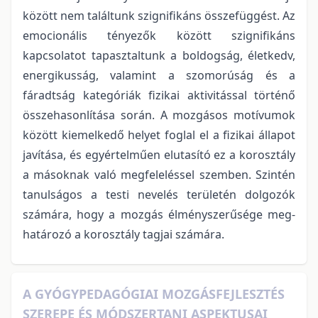
között nem találtunk szignifikáns összefüggést. Az
emocionális tényezők között szignifikáns
kapcsolatot tapasztaltunk a boldogság, életkedv,
energikusság, valamint a szomorúság és a
fáradtság kategóriák fizikai aktivitással történő
összehasonlítása során. A mozgásos motívumok
között kiemelkedő helyet foglal el a fizikai állapot
javítása, és egyértelműen elutasító ez a korosztály
a másoknak való megfeleléssel szemben. Szintén
tanulságos a testi nevelés területén dolgozók
számára, hogy a mozgás élményszerűsége meg-
határozó a korosztály tagjai számára.
A GYÓGYPEDAGÓGIAI MOZGÁSFEJLESZTÉS
SZEREPE ÉS MÓDSZERTANI ASPEKTUSAI