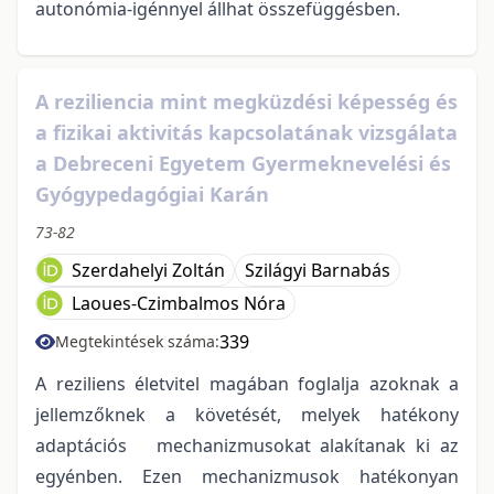
autonómia-igénnyel állhat összefüggésben.
A reziliencia mint megküzdési képesség és
a fizikai aktivitás kapcsolatának vizsgálata
a Debreceni Egyetem Gyermeknevelési és
Gyógypedagógiai Karán
73-82
Szerdahelyi Zoltán
Szilágyi Barnabás
Laoues-Czimbalmos Nóra
339
Megtekintések száma:
A reziliens életvitel magában foglalja azoknak a
jellemzőknek a követését, melyek hatékony
adaptációs mechanizmusokat alakítanak ki az
egyénben. Ezen mechanizmusok hatékonyan