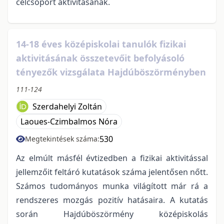
célcsoport aktivitásának.
14-18 éves középiskolai tanulók fizikai
aktivitásának összetevőit befolyásoló
tényezők vizsgálata Hajdúböszörményben
111-124
Szerdahelyi Zoltán
Laoues-Czimbalmos Nóra
530
Megtekintések száma:
Az elmúlt másfél évtizedben a fizikai aktivitással
jellemzőit feltáró kutatások száma jelentősen nőtt.
Számos tudományos munka világított már rá a
rendszeres mozgás pozitív hatásaira. A kutatás
során Hajdúböszörmény középiskolás