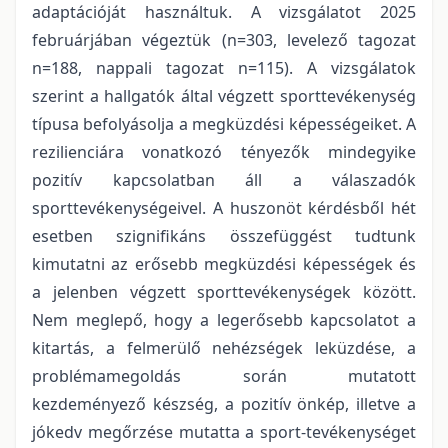
adaptációját használtuk. A vizsgálatot 2025
februárjában végeztük (n=303, levelező tagozat
n=188, nappali tagozat n=115). A vizsgálatok
szerint a hallgatók által végzett sporttevékenység
típusa befolyásolja a megküzdési képességeiket. A
rezilienciára vonatkozó tényezők mindegyike
pozitív kapcsolatban áll a válaszadók
sporttevékenységeivel. A huszonöt kérdésből hét
esetben szignifikáns összefüggést tudtunk
kimutatni az erősebb megküzdési képességek és
a jelenben végzett sporttevékenységek között.
Nem meglepő, hogy a legerősebb kapcsolatot a
kitartás, a felmerülő nehézségek leküzdése, a
problémamegoldás során mutatott
kezdeményező készség, a pozitív önkép, illetve a
jókedv megőrzése mutatta a sport-tevékenységet