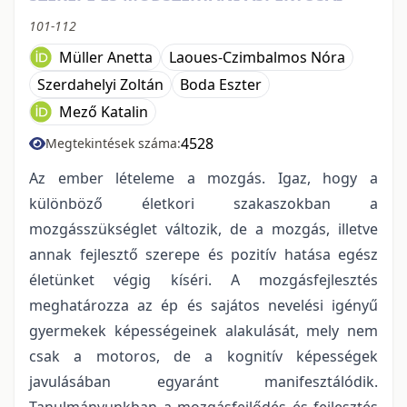
101-112
Müller Anetta
Laoues-Czimbalmos Nóra
Szerdahelyi Zoltán
Boda Eszter
Mező Katalin
4528
Megtekintések száma:
Az ember lételeme a mozgás. Igaz, hogy a
különböző életkori szakaszokban a
mozgásszükséglet változik, de a mozgás, illetve
annak fejlesztő szerepe és pozitív hatása egész
életünket végig kíséri. A mozgásfejlesztés
meghatározza az ép és sajátos nevelési igényű
gyermekek képességeinek alakulását, mely nem
csak a motoros, de a kognitív képességek
javulásában egyaránt manifesztálódik.
Tanulmányunkban a mozgásfejlődés és fejlesztés