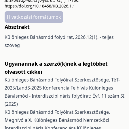
Interdiszciplináris folyóirat
,
12
(1), 1-166.
https://doi.org/10.18458/KB.2026.1.1
Hivatkozási formátumok
Absztrakt
Különleges Bánásmód folyóirat, 2026.12(1). - teljes
szöveg
Ugyanannak a szerző(k)nek a legtöbbet
olvasott cikkei
Különleges Bánásmód Folyóirat Szerkesztősége,
TéT-
2025/LandS-2025 Konferencia Felhívás
Különleges
Bánásmód - Interdiszciplináris folyóirat: Évf. 11 szám SI
(2025)
Különleges Bánásmód Folyóirat Szerkesztősége,
Meghívó a X. Különleges Bánásmód Nemzetközi
Interdiszciplináris Konferenciára
Különleges