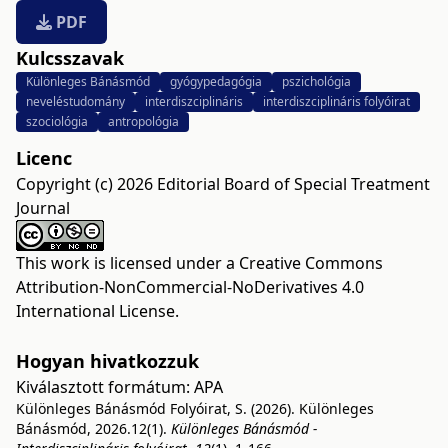
PDF
Kulcsszavak
Különleges Bánásmód
gyógypedagógia
pszichológia
neveléstudomány
interdiszciplináris
interdiszciplináris folyóirat
szociológia
antropológia
Licenc
Copyright (c) 2026 Editorial Board of Special Treatment
Journal
This work is licensed under a
Creative Commons
Attribution-NonCommercial-NoDerivatives 4.0
International License
.
Hogyan hivatkozzuk
Kiválasztott formátum:
APA
Különleges Bánásmód Folyóirat, S. (2026). Különleges
Bánásmód, 2026.12(1).
Különleges Bánásmód -