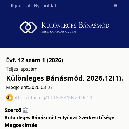
dEjournals Nyitóoldal
Open m
Évf. 12 szám 1 (2026)
Teljes lapszám
Különleges Bánásmód, 2026.12(1).
Megjelent:
2026-03-27
https://doi.org/10.18458/KB.2026.1.1
Szerző
Különleges Bánásmód Folyóirat Szerkesztősége
Megtekintés